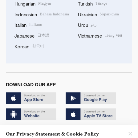
Magyar
Türkçe
Hungarian
Turkish
Bahasa Indonesia
Українська
Indonesian
Ukrainian
Italiano
اردو
Italian
Urdu
日本語
Tiếng Việt
Japanese
Vietnamese
한국어
Korean
DOWNLOAD OUR APP
Copyright © 2024 CGTN.
Our Privacy Statement & Cookie Policy