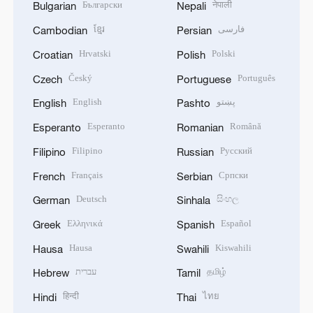
Български
नेपाली
Bulgarian
Nepali
ខ្មែរ
فارسی
Cambodian
Persian
Hrvatski
Polski
Croatian
Polish
Český
Português
Czech
Portuguese
English
پښتو
English
Pashto
Esperanto
Română
Esperanto
Romanian
Filipino
Русский
Filipino
Russian
Français
Српски
French
Serbian
Deutsch
සිංහල
German
Sinhala
Ελληνικά
Español
Greek
Spanish
Hausa
Kiswahili
Hausa
Swahili
עברית
தமிழ்
Hebrew
Tamil
हिन्दी
ไทย
Hindi
Thai