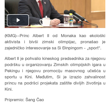
Play
Video
(KMG)--Princ Albert II od Monaka kao ekološki
aktivista i bivši zimski olimpijac, pronašao je
zajedničko interesovanje sa Si Đinpingom - „sport“.
Albert II je pohvalio kineskog predsednika za njegovu
podršku u organizovanju Zimskih olimpijskih igara u
Pekingu i njegovu promociju masovnog učešća u
sportu u Kini. Međutim, Si je izrazio zahvalinost
princu na podršci projekata zaštite divljih životinja u
Kini.
Pripremio: Šang Čao