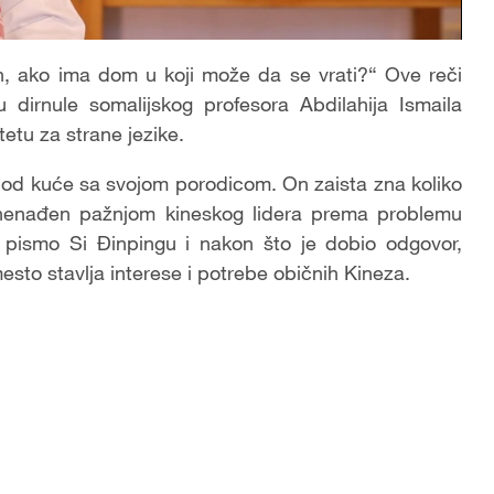
n, ako ima dom u koji može da se vrati?“ Ove reči
dirnule somalijskog profesora Abdilahija Ismaila
tetu za strane jezike.
i od kuće sa svojom porodicom. On zaista zna koliko
 iznenađen pažnjom kineskog lidera prema problemu
o pismo Si Đinpingu i nakon što je dobio odgovor,
sto stavlja interese i potrebe običnih Kineza.