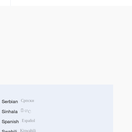
Serbian
Српски
Sinhala
සිංහල
Spanish
Español
Swahili
Kiswahili