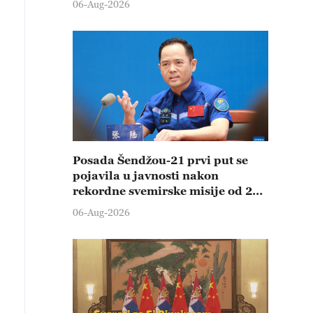
06-Aug-2026
Posada Šendžou-21 prvi put se
pojavila u javnosti nakon
rekordne svemirske misije od 210
dana
06-Aug-2026