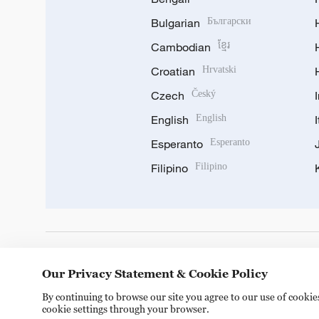
Bulgarian
Български
Cambodian
ខ្មែរ
Croatian
Hrvatski
Czech
Český
English
English
Esperanto
Esperanto
Filipino
Filipino
DOWNLOAD OUR APP
Our Privacy Statement & Cookie Policy
By continuing to browse our site you agree to our use of cooki
cookie settings through your browser.