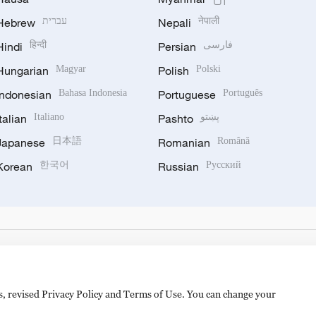
Hebrew
עברית
Nepali
नेपाली
Hindi
हिन्दी
Persian
فارسی
Hungarian
Magyar
Polish
Polski
Indonesian
Bahasa Indonesia
Portuguese
Português
Italian
Italiano
Pashto
پښتو
Japanese
日本語
Romanian
Română
Korean
한국어
Russian
Русский
es, revised Privacy Policy and Terms of Use. You can change your