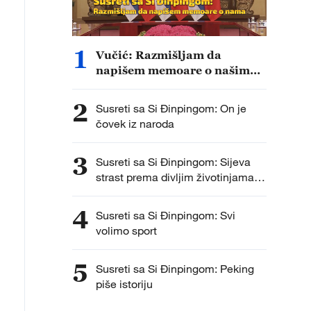
1
Vučić: Razmišljam da
napišem memoare o našim
susretima
2
Susreti sa Si Đinpingom: On je
čovek iz naroda
3
Susreti sa Si Đinpingom: Sijeva
strast prema divljim životinjama i
biodiverzitetu
4
Susreti sa Si Đinpingom: Svi
volimo sport
5
Susreti sa Si Đinpingom: Peking
piše istoriju