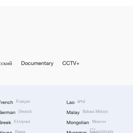
сский
Documentary
CCTV+
French
Français
Lao
ລາວ
German
Deutsch
Malay
Bahasa Melayu
Greek
Ελληνικά
Mongolian
Монгол
Hausa
Hausa
Myanmar
မြန်မာဘာသာ