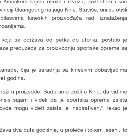
uje Kineskom sajmu uvoza i izvoza, poznatom i kao
inciji Guangdung na jugu Kine. Štaviše, oni su otišli
bilascima kineskih proizvođača radi iznalaženja
mpanijama.
 koja se održava od petka do utorka, postalo je
bilaze preduzeća za proizvodnju sportske opreme sa
anade, čija je saradnja sa kineskim dobavljačima
et godina.
ražim proizvode. Sada smo došli u Kinu, da vidimo
nski sajam i videli da je sportska oprema zaista
vde mogu videti zaista je inspirativan,“ rekao je
ava dva puta godišnje, u proleće i tokom jeseni. To