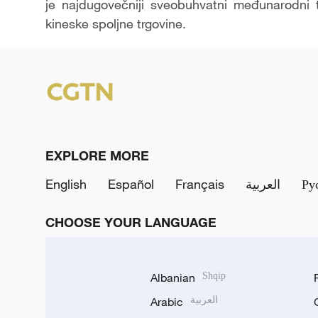
je najdugovečniji sveobuhvatni međunarodni 
kineske spoljne trgovine.
EXPLORE MORE
English
Español
Français
العربية
Ру
CHOOSE YOUR LANGUAGE
Albanian
Shqip
Arabic
العربية