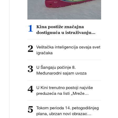
1
Kina postiže značajna
dostignuća u istraživanju
dubokog mora
2
Veštačka inteligencija osvaja svet
igračaka
3
U Šangaju počinje 8.
Međunarodni sajam uvoza
4
U Kini trenutno postoji najviše
preduzeća na listi „Mreže
svetionika“
5
Tokom perioda 14. petogodišnjeg
plana, ubrzan novi obrazac