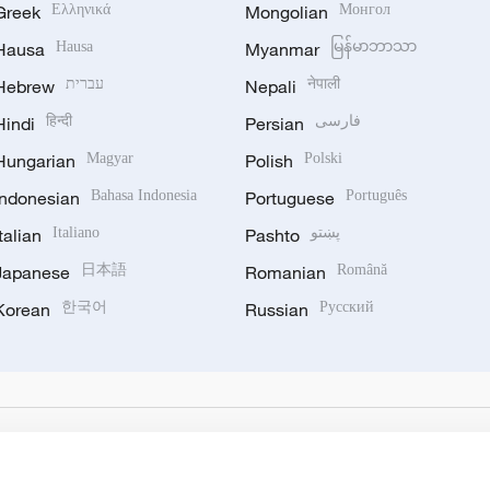
Greek
Ελληνικά
Mongolian
Монгол
Hausa
Hausa
Myanmar
မြန်မာဘာသာ
Hebrew
עברית
Nepali
नेपाली
Hindi
हिन्दी
Persian
فارسی
Hungarian
Magyar
Polish
Polski
Indonesian
Bahasa Indonesia
Portuguese
Português
Italian
Italiano
Pashto
پښتو
Japanese
日本語
Romanian
Română
Korean
한국어
Russian
Русский