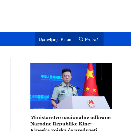
Upravljanje Kinom
Pretraži
Ministarstvo nacionalne odbrane
Narodne Republike Kine:
Kineska vojska će preduzeti