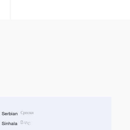
otvaranja Kine na visokom nivou
Serbian
Српски
Sinhala
සිංහල