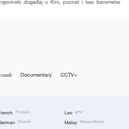
trgovinski događaj u Kini, poznat i kao barometar
сский
Documentary
CCTV+
French
Français
Lao
ລາວ
German
Deutsch
Malay
Bahasa Melayu