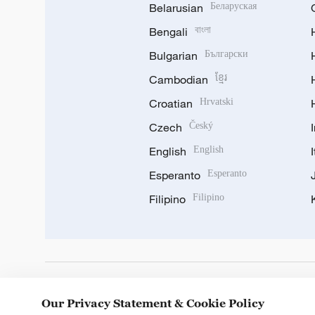
Belarusian
Беларуская
Bengali
বাংলা
Bulgarian
Български
Cambodian
ខ្មែរ
Croatian
Hrvatski
Czech
Český
English
English
Esperanto
Esperanto
Filipino
Filipino
DOWNLOAD OUR APP
Our Privacy Statement & Cookie Policy