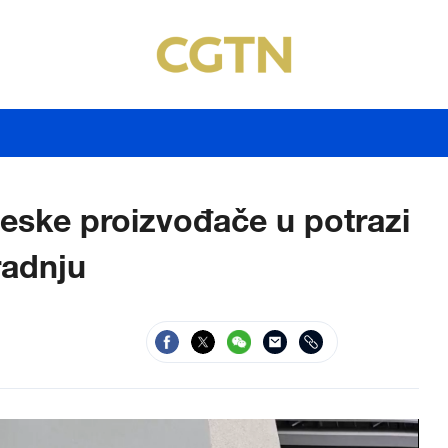
neske proizvođače u potrazi
radnju