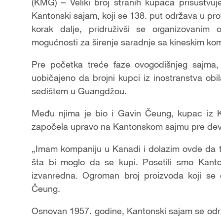
Video
(KMG) – Veliki broj stranih kupaca prisustv
Kantonski sajam, koji se 138. put održava u prov
korak dalje, pridruživši se organizovanim o
mogućnosti za širenje saradnje sa kineskim ko
Pre početka treće faze ovogodišnjeg sajma,
uobičajeno da brojni kupci iz inostranstva o
sedištem u Guangdžou.
Među njima je bio i Gavin Čeung, kupac iz K
započela upravo na Kantonskom sajmu pre dev
„Imam kompaniju u Kanadi i dolazim ovde da t
šta bi moglo da se kupi. Posetili smo Kanto
izvanredna. Ogroman broj proizvoda koji se o
Čeung.
Osnovan 1957. godine, Kantonski sajam se održ