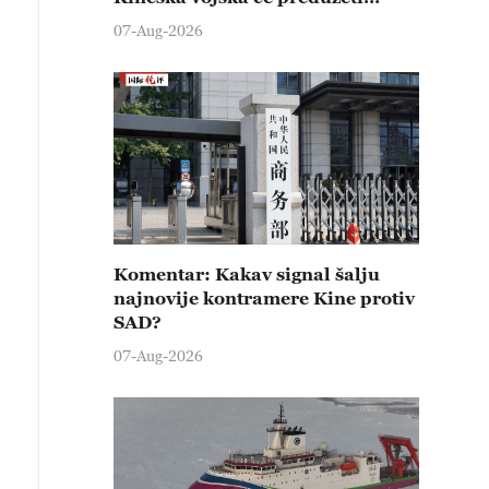
čvrste kontramere protiv svih
07-Aug-2026
provokativnih pokušaja
izazivanja nemira
Komentar: Kakav signal šalju
najnovije kontramere Kine protiv
SAD?
07-Aug-2026