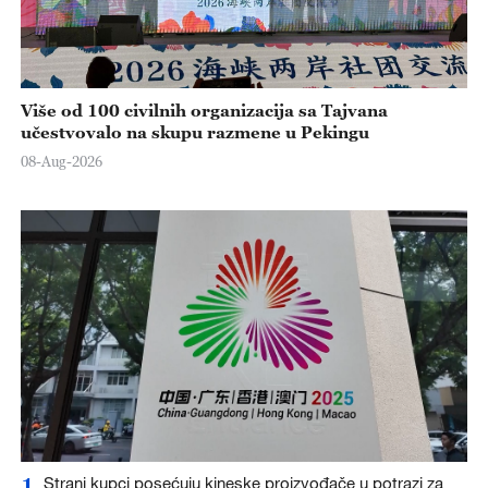
Više od 100 civilnih organizacija sa Tajvana
učestvovalo na skupu razmene u Pekingu
08-Aug-2026
1
Strani kupci posećuju kineske proizvođače u potrazi za