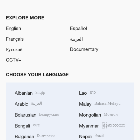
EXPLORE MORE
English
Español
Français
العربية
Русский
Documentary
CCTV+
CHOOSE YOUR LANGUAGE
Shqip
ລາວ
Albanian
Lao
العربية
Bahasa Melayu
Arabic
Malay
Беларуская
Монгол
Belarusian
Mongolian
বাংলা
မြန်မာဘာသာ
Bengali
Myanmar
Български
नेपाली
Bulgarian
Nepali