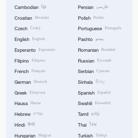
ខ្មែរ
فارسی
Cambodian
Persian
Hrvatski
Polski
Croatian
Polish
Český
Português
Czech
Portuguese
English
پښتو
English
Pashto
Esperanto
Română
Esperanto
Romanian
Filipino
Русский
Filipino
Russian
Français
Српски
French
Serbian
Deutsch
සිංහල
German
Sinhala
Ελληνικά
Español
Greek
Spanish
Hausa
Kiswahili
Hausa
Swahili
עברית
தமிழ்
Hebrew
Tamil
हिन्दी
ไทย
Hindi
Thai
Magyar
Türkçe
Hungarian
Turkish