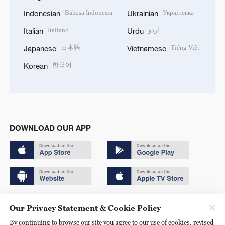
Bahasa Indonesia
Українська
Indonesian
Ukrainian
Italiano
اردو
Italian
Urdu
日本語
Tiếng Việt
Japanese
Vietnamese
한국어
Korean
DOWNLOAD OUR APP
Copyright © 2024 CGTN.
Our Privacy Statement & Cookie Policy
京ICP备20000184号
By continuing to browse our site you agree to our use of cookies, revised