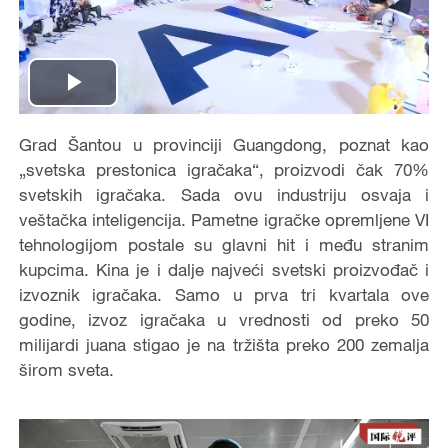
Play
Video
Grad Šantou u provinciji Guangdong, poznat kao
„svetska prestonica igračaka“, proizvodi čak 70%
svetskih igračaka. Sada ovu industriju osvaja i
veštačka inteligencija. Pametne igračke opremljene VI
tehnologijom postale su glavni hit i među stranim
kupcima. Kina je i dalje najveći svetski proizvođač i
izvoznik igračaka. Samo u prva tri kvartala ove
godine, izvoz igračaka u vrednosti od preko 50
milijardi juana stigao je na tržišta preko 200 zemalja
širom sveta.