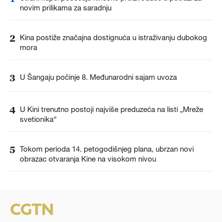
novim prilikama za saradnju
2
Kina postiže značajna dostignuća u istraživanju dubokog
mora
3
U Šangaju počinje 8. Međunarodni sajam uvoza
4
U Kini trenutno postoji najviše preduzeća na listi „Mreže
svetionika“
5
Tokom perioda 14. petogodišnjeg plana, ubrzan novi
obrazac otvaranja Kine na visokom nivou