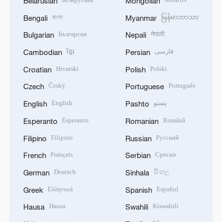
Belarusian
Mongolian
বাংলা
မြန်မာဘာသာ
Bengali
Myanmar
Български
नेपाली
Bulgarian
Nepali
ខ្មែរ
فارسی
Cambodian
Persian
Hrvatski
Polski
Croatian
Polish
Český
Português
Czech
Portuguese
English
پښتو
English
Pashto
Esperanto
Română
Esperanto
Romanian
Filipino
Русский
Filipino
Russian
Français
Српски
French
Serbian
Deutsch
සිංහල
German
Sinhala
Ελληνικά
Español
Greek
Spanish
Hausa
Kiswahili
Hausa
Swahili