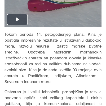
Play
Video
Tokom perioda 14. petogodišnjeg plana, Kina je
postigla impresivne rezultate u istraživanju dubokog
mora, razvoju resursa i zaštiti morske životne
sredine. Upotreba naprednih mornaričkih
istraživačkih aparata sa posadom dovela je kineske
sposobnosti za rad na velikim dubinama na vodeći
svetski nivo. Kina je do sada izvršila 93 ronjenja ovih
aparata u Pacifičkom, Indijskom, Atlantskom i
Severnom ledenom moru.
Ostvaren je i veliki tehnološki proboj:Kina je razvila
podvodni optički kabl velikog kapaciteta i niskih
gubitaka, čija je komunikaciona udaljenost u