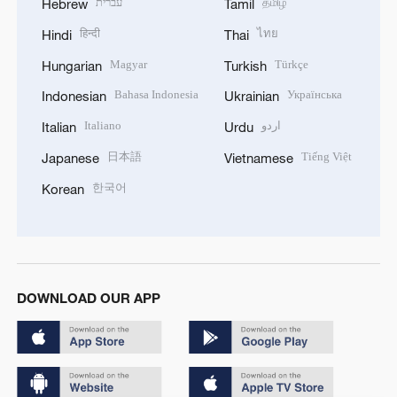
עברית
தமிழ்
Hebrew
Tamil
हिन्दी
ไทย
Hindi
Thai
Magyar
Türkçe
Hungarian
Turkish
Bahasa Indonesia
Українська
Indonesian
Ukrainian
Italiano
اردو
Italian
Urdu
日本語
Tiếng Việt
Japanese
Vietnamese
한국어
Korean
DOWNLOAD OUR APP