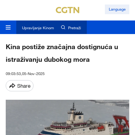
Language
Upravljanje Kinom
Pretraži
Kina postiže značajna dostignuća u
istraživanju dubokog mora
09:03:53,05-Nov-2025
Share