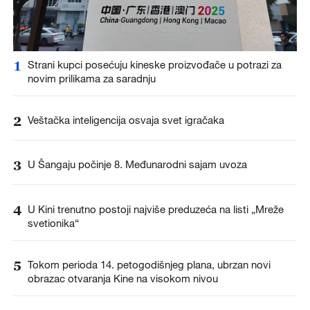
1
Strani kupci posećuju kineske proizvođače u potrazi za
novim prilikama za saradnju
2
Veštačka inteligencija osvaja svet igračaka
3
U Šangaju počinje 8. Međunarodni sajam uvoza
4
U Kini trenutno postoji najviše preduzeća na listi „Mreže
svetionika“
5
Tokom perioda 14. petogodišnjeg plana, ubrzan novi
obrazac otvaranja Kine na visokom nivou