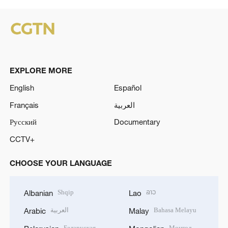
EXPLORE MORE
English
Español
Français
العربية
Русский
Documentary
CCTV+
CHOOSE YOUR LANGUAGE
Shqip
ລາວ
Albanian
Lao
العربية
Bahasa Melayu
Arabic
Malay
Беларуская
Монгол