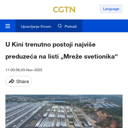
Language
Upravljanje Kinom
Pretraži
U Kini trenutno postoji najviše
preduzeća na listi „Mreže svetionika“
11:00:58,03-Nov-2025
Share