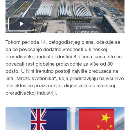
Play
Video
Tokom perioda 14. petogodišnjeg plana, očekuje se
da će povećanje dodatne vrednosti u kineskoj
prerađivačkoj industriji dostići 8 biliona juana, što će
povećati rast globalne proizvodnje za više od 30
odsto. U Kini trenutno postoji najviše preduzeća na
listi „Mreže svetionika“, koja predstavljaju najviši nivo
intelektualne proizvodnje i digitalizacije u svetskoj
prerađivačkoj industriji.