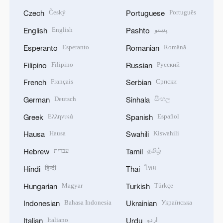
Český
Português
Czech
Portuguese
English
پښتو
English
Pashto
Esperanto
Română
Esperanto
Romanian
Filipino
Русский
Filipino
Russian
Français
Српски
French
Serbian
Deutsch
සිංහල
German
Sinhala
Ελληνικά
Español
Greek
Spanish
Hausa
Kiswahili
Hausa
Swahili
עברית
தமிழ்
Hebrew
Tamil
हिन्दी
ไทย
Hindi
Thai
Magyar
Türkçe
Hungarian
Turkish
Bahasa Indonesia
Українська
Indonesian
Ukrainian
Italiano
اردو
Italian
Urdu