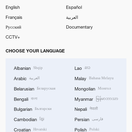
English
Español
Français
العربية
Русский
Documentary
CCTV+
CHOOSE YOUR LANGUAGE
Shqip
ລາວ
Albanian
Lao
العربية
Bahasa Melayu
Arabic
Malay
Беларуская
Монгол
Belarusian
Mongolian
বাংলা
မြန်မာဘာသာ
Bengali
Myanmar
Български
नेपाली
Bulgarian
Nepali
ខ្មែរ
فارسی
Cambodian
Persian
Hrvatski
Polski
Croatian
Polish