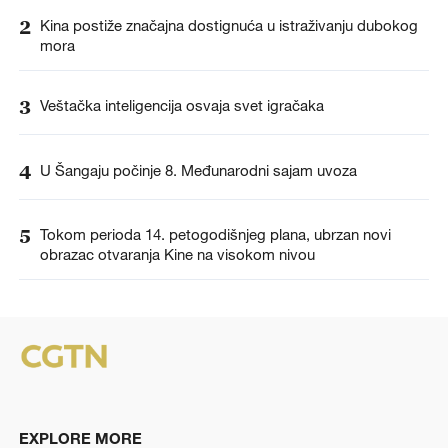
2
Kina postiže značajna dostignuća u istraživanju dubokog
mora
3
Veštačka inteligencija osvaja svet igračaka
4
U Šangaju počinje 8. Međunarodni sajam uvoza
5
Tokom perioda 14. petogodišnjeg plana, ubrzan novi
obrazac otvaranja Kine na visokom nivou
EXPLORE MORE