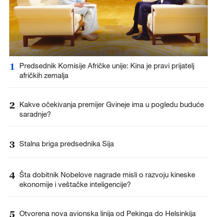
1
Predsednik Komisije Afričke unije: Kina je pravi prijatelj
afričkih zemalja
2
Kakve očekivanja premijer Gvineje ima u pogledu buduće
saradnje?
3
Stalna briga predsednika Sija
4
Šta dobitnik Nobelove nagrade misli o razvoju kineske
ekonomije i veštačke inteligencije?
5
Otvorena nova avionska linija od Pekinga do Helsinkija