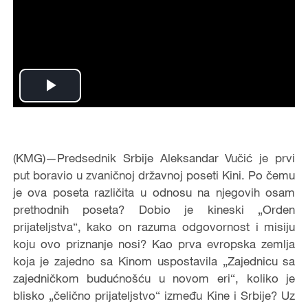
Play
Video
(KMG)—Predsednik Srbije Aleksandar Vučić je prvi
put boravio u zvaničnoj državnoj poseti Kini. Po čemu
je ova poseta različita u odnosu na njegovih osam
prethodnih poseta? Dobio je kineski „Orden
prijateljstva“, kako on razuma odgovornost i misiju
koju ovo priznanje nosi? Kao prva evropska zemlja
koja je zajedno sa Kinom uspostavila „Zajednicu sa
zajedničkom budućnošću u novom eri“, koliko je
blisko „čelično prijateljstvo“ između Kine i Srbije? Uz