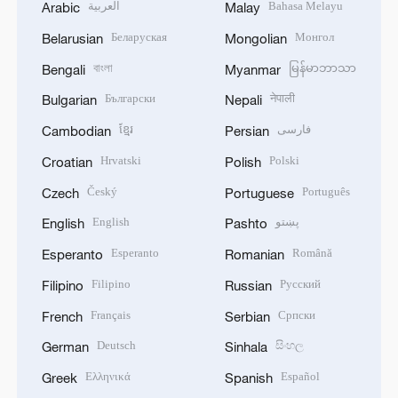
العربية
Bahasa Melayu
Arabic
Malay
Беларуская
Монгол
Belarusian
Mongolian
বাংলা
မြန်မာဘာသာ
Bengali
Myanmar
Български
नेपाली
Bulgarian
Nepali
ខ្មែរ
فارسی
Cambodian
Persian
Hrvatski
Polski
Croatian
Polish
Český
Português
Czech
Portuguese
English
پښتو
English
Pashto
Esperanto
Română
Esperanto
Romanian
Filipino
Русский
Filipino
Russian
Français
Српски
French
Serbian
Deutsch
සිංහල
German
Sinhala
Ελληνικά
Español
Greek
Spanish