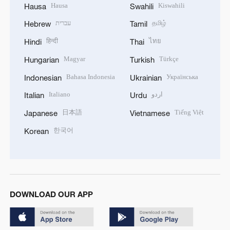
Hausa
Kiswahili
Hausa
Swahili
עברית
தமிழ்
Hebrew
Tamil
हिन्दी
ไทย
Hindi
Thai
Magyar
Türkçe
Hungarian
Turkish
Bahasa Indonesia
Українська
Indonesian
Ukrainian
Italiano
اردو
Italian
Urdu
日本語
Tiếng Việt
Japanese
Vietnamese
한국어
Korean
DOWNLOAD OUR APP