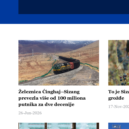
Železnica Ćinghaj–Sizang
To je Si
prevezla više od 100 miliona
grožđe
putnika za dve decenije
17-Nov-20
26-Jun-2026