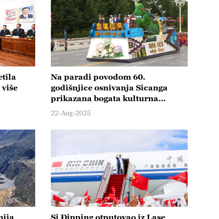
tila
Na paradi povodom 60.
 više
godišnjice osnivanja Sicanga
prikazana bogata kulturna
baština
22-Aug-2025
nija
Si Đinping otputovao iz Lase