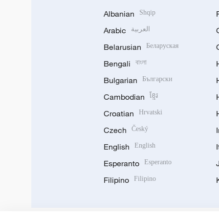
Albanian
Shqip
Arabic
العربية
Belarusian
Беларуская
Bengali
বাংলা
Bulgarian
Български
Cambodian
ខ្មែរ
Croatian
Hrvatski
Czech
Český
English
English
Esperanto
Esperanto
Filipino
Filipino