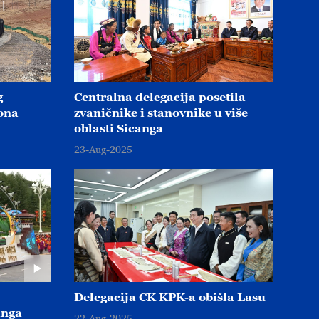
g
Centralna delegacija posetila
iona
zvaničnike i stanovnike u više
oblasti Sicanga
23-Aug-2025
g naglasio važnost izgradnje
čkog novog Sicanga
Delegacija CK KPK-a obišla Lasu
anga
22-Aug-2025