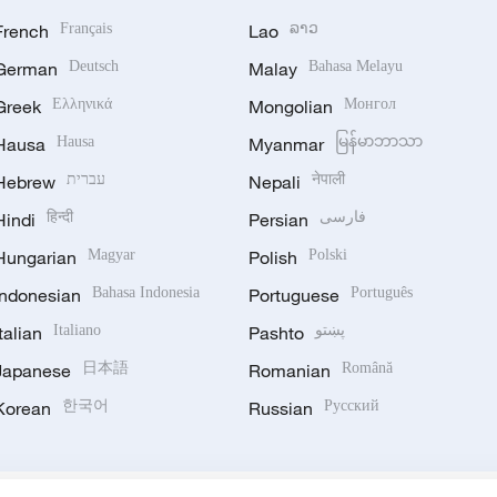
French
Français
Lao
ລາວ
German
Deutsch
Malay
Bahasa Melayu
Greek
Ελληνικά
Mongolian
Монгол
Hausa
Hausa
Myanmar
မြန်မာဘာသာ
Hebrew
עברית
Nepali
नेपाली
Hindi
हिन्दी
Persian
فارسی
Hungarian
Magyar
Polish
Polski
Indonesian
Bahasa Indonesia
Portuguese
Português
Italian
Italiano
Pashto
پښتو
Japanese
日本語
Romanian
Română
Korean
한국어
Russian
Русский