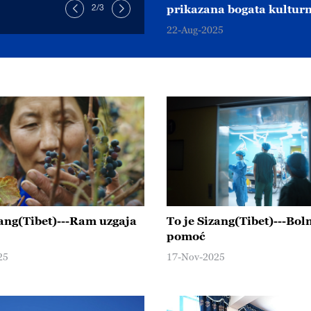
2
/
3
prikazana bogata kultur
baština
22-Aug-2025
zang(Tibet)---Ram uzgaja
To je Sizang(Tibet)---Bol
pomoć
25
17-Nov-2025