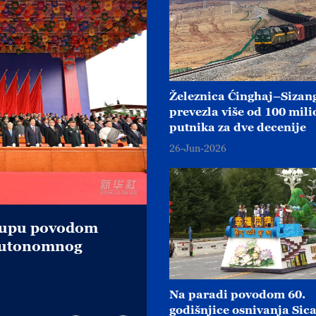
Železnica Ćinghaj–Sizan
prevezla više od 100 mil
putnika za dve decenije
26-Jun-2026
skupu povodom
Predsednik Si Đinpin
 Autonomnog
modernog socijalisti
20-Aug-2025
Na paradi povodom 60.
godišnjice osnivanja Sic