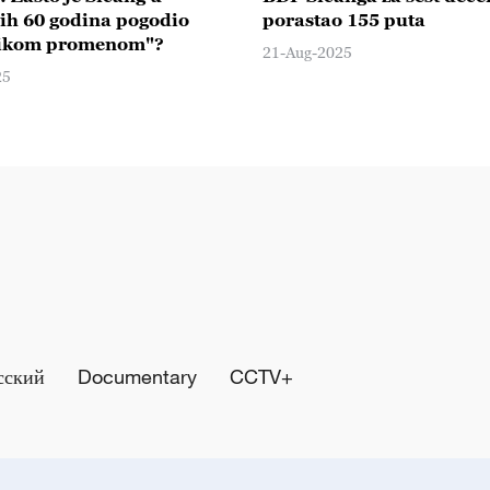
ih 60 godina pogodio
porastao 155 puta
elikom promenom"?
21-Aug-2025
25
сский
Documentary
CCTV+