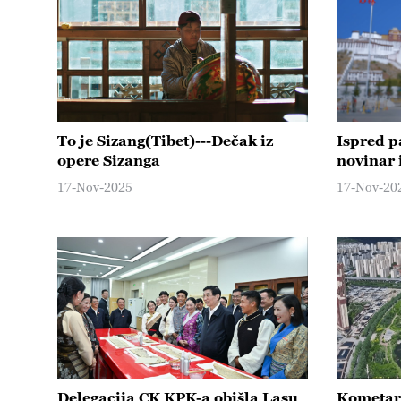
To je Sizang(Tibet)---Dečak iz
Ispred p
opere Sizanga
novinar 
17-Nov-2025
17-Nov-20
Delegacija CK KPK-a obišla Lasu
Kometar: