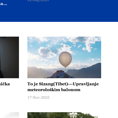
na
nička
To je Sizang(Tibet)---Upravljanje
meteorološkim balonom
17-Nov-2025