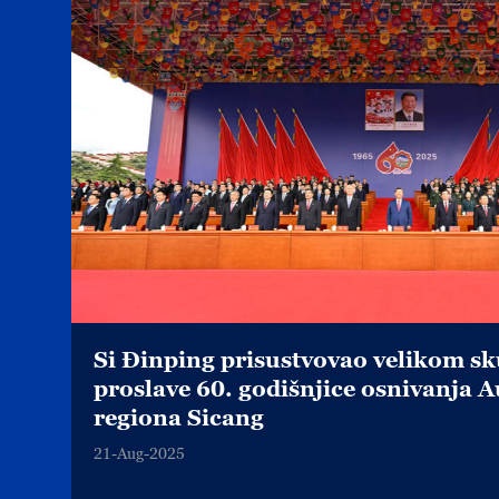
Si Đinping prisustvovao velikom 
proslave 60. godišnjice osnivanja
regiona Sicang
21-Aug-2025