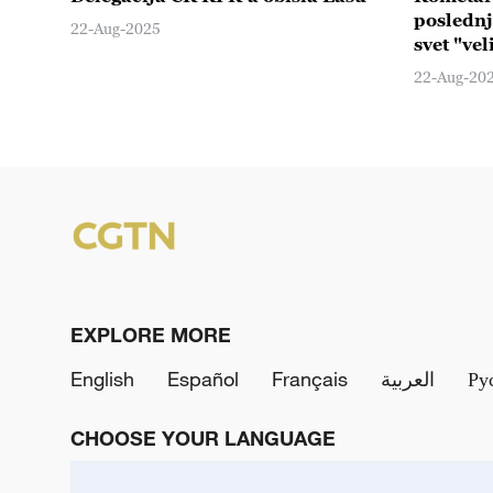
poslednj
22-Aug-2025
svet "v
22-Aug-20
EXPLORE MORE
English
Español
Français
العربية
Ру
CHOOSE YOUR LANGUAGE