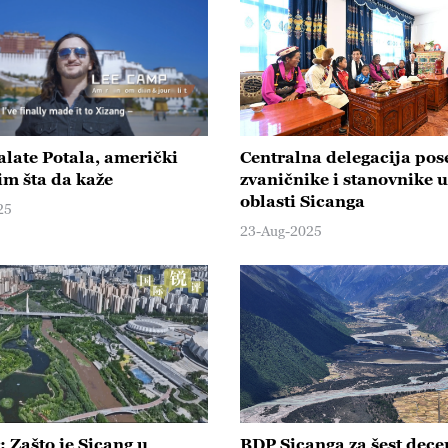
alate Potala, američki
Centralna delegacija pose
im šta da kaže
zvaničnike i stanovnike u
oblasti Sicanga
25
23-Aug-2025
 Zašto je Sicang u
BDP Sicanga za šest dece