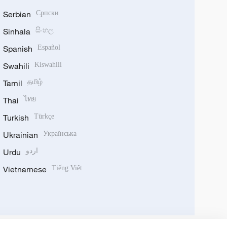
Serbian
Српски
Sinhala
සිංහල
Spanish
Español
Swahili
Kiswahili
Tamil
தமிழ்
Thai
ไทย
Turkish
Türkçe
Ukrainian
Українська
Urdu
اردو
Vietnamese
Tiếng Việt