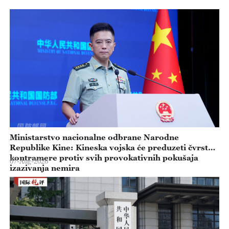
Ministarstvo nacionalne odbrane Narodne
Republike Kine: Kineska vojska će preduzeti čvrste
kontramere protiv svih provokativnih pokušaja
07-Aug-2026
izazivanja nemira