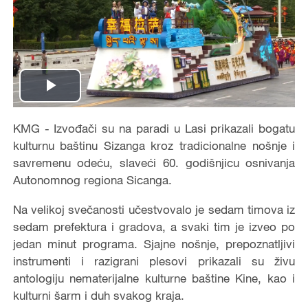
Play
Video
KMG - Izvođači su na paradi u Lasi prikazali bogatu
kulturnu baštinu Sizanga kroz tradicionalne nošnje i
savremenu odeću, slaveći 60. godišnjicu osnivanja
Autonomnog regiona Sicanga.
Na velikoj svečanosti učestvovalo je sedam timova iz
sedam prefektura i gradova, a svaki tim je izveo po
jedan minut programa. Sjajne nošnje, prepoznatljivi
instrumenti i razigrani plesovi prikazali su živu
antologiju nematerijalne kulturne baštine Kine, kao i
kulturni šarm i duh svakog kraja.