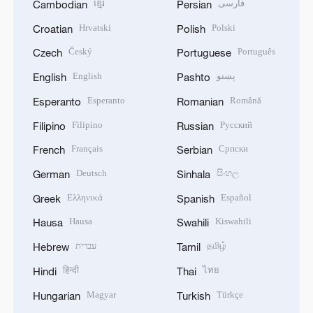
ខ្មែរ
فارسی
Cambodian
Persian
Hrvatski
Polski
Croatian
Polish
Český
Português
Czech
Portuguese
English
پښتو
English
Pashto
Esperanto
Română
Esperanto
Romanian
Filipino
Русский
Filipino
Russian
Français
Српски
French
Serbian
Deutsch
සිංහල
German
Sinhala
Ελληνικά
Español
Greek
Spanish
Hausa
Kiswahili
Hausa
Swahili
עברית
தமிழ்
Hebrew
Tamil
हिन्दी
ไทย
Hindi
Thai
Magyar
Türkçe
Hungarian
Turkish