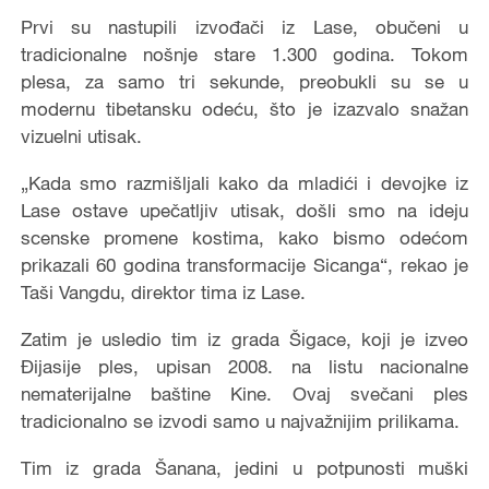
Prvi su nastupili izvođači iz Lase, obučeni u
tradicionalne nošnje stare 1.300 godina. Tokom
plesa, za samo tri sekunde, preobukli su se u
modernu tibetansku odeću, što je izazvalo snažan
vizuelni utisak.
„Kada smo razmišljali kako da mladići i devojke iz
Lase ostave upečatljiv utisak, došli smo na ideju
scenske promene kostima, kako bismo odećom
prikazali 60 godina transformacije Sicanga“, rekao je
Taši Vangdu, direktor tima iz Lase.
Zatim je usledio tim iz grada Šigace, koji je izveo
Đijasije ples, upisan 2008. na listu nacionalne
nematerijalne baštine Kine. Ovaj svečani ples
tradicionalno se izvodi samo u najvažnijim prilikama.
Tim iz grada Šanana, jedini u potpunosti muški