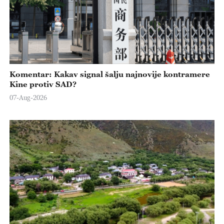
Komentar: Kakav signal šalju najnovije kontramere
Kine protiv SAD?
07-Aug-2026