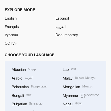
EXPLORE MORE
English
Español
Français
العربية
Русский
Documentary
CCTV+
CHOOSE YOUR LANGUAGE
Shqip
ລາວ
Albanian
Lao
العربية
Bahasa Melayu
Arabic
Malay
Беларуская
Монгол
Belarusian
Mongolian
বাংলা
မြန်မာဘာသာ
Bengali
Myanmar
Български
नेपाली
Bulgarian
Nepali