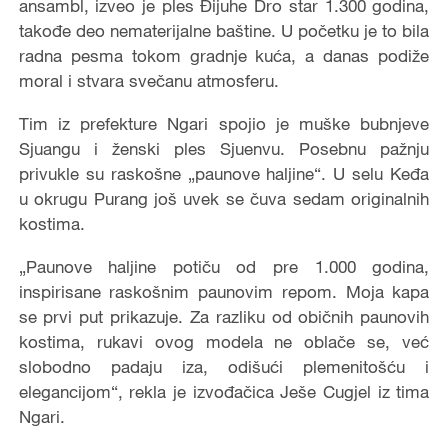
ansambl, izveo je ples Đijuhe Dro star 1.300 godina,
takođe deo nematerijalne baštine. U početku je to bila
radna pesma tokom gradnje kuća, a danas podiže
moral i stvara svečanu atmosferu.
Tim iz prefekture Ngari spojio je muške bubnjeve
Sjuangu i ženski ples Sjuenvu. Posebnu pažnju
privukle su raskošne „paunove haljine“. U selu Keđa
u okrugu Purang još uvek se čuva sedam originalnih
kostima.
„Paunove haljine potiču od pre 1.000 godina,
inspirisane raskošnim paunovim repom. Moja kapa
se prvi put prikazuje. Za razliku od običnih paunovih
kostima, rukavi ovog modela ne oblače se, već
slobodno padaju iza, odišući plemenitošću i
elegancijom“, rekla je izvođačica Ješe Cugjel iz tima
Ngari.