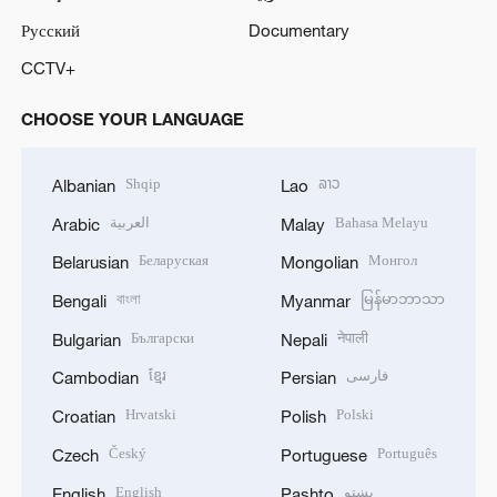
Русский
Documentary
CCTV+
CHOOSE YOUR LANGUAGE
Shqip
ລາວ
Albanian
Lao
العربية
Bahasa Melayu
Arabic
Malay
Беларуская
Монгол
Belarusian
Mongolian
বাংলা
မြန်မာဘာသာ
Bengali
Myanmar
Български
नेपाली
Bulgarian
Nepali
ខ្មែរ
فارسی
Cambodian
Persian
Hrvatski
Polski
Croatian
Polish
Český
Português
Czech
Portuguese
English
پښتو
English
Pashto