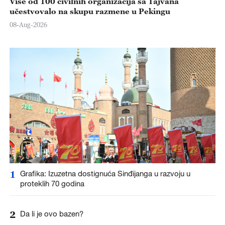
Više od 100 civilnih organizacija sa Tajvana
učestvovalo na skupu razmene u Pekingu
08-Aug-2026
1
Grafika: Izuzetna dostignuća Sinđijanga u razvoju u
proteklih 70 godina
2
Da li je ovo bazen?