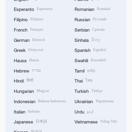
Esperanto
Română
Esperanto
Romanian
Filipino
Русский
Filipino
Russian
Français
Српски
French
Serbian
Deutsch
සිංහල
German
Sinhala
Ελληνικά
Español
Greek
Spanish
Hausa
Kiswahili
Hausa
Swahili
עברית
தமிழ்
Hebrew
Tamil
हिन्दी
ไทย
Hindi
Thai
Magyar
Türkçe
Hungarian
Turkish
Bahasa Indonesia
Українська
Indonesian
Ukrainian
Italiano
اردو
Italian
Urdu
日本語
Tiếng Việt
Japanese
Vietnamese
한국어
Korean