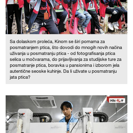
Sa dolaskom proleća, Kinom se širi pomama za
posmatranjem ptica, što dovodi do mnogih novih načina
uživanja u posmatranju ptica - od fotografisanja ptica
selica u močvarama, do prijavljivanja za studijske ture za
posmatranje ptica, boravka u pansionima i izborom jela
autentične seoske kuhinje. Da li uživate u posmatranju
jata ptica?