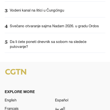
3
Vodeni kanal na litici u Čungćingu
4
Svečano otvaranje sajma Nadam 2026. u gradu Ordos
5
Da li ćete poneti dnevnik sa sobom na sledeće
putovanje?
EXPLORE MORE
English
Español
Français
العربية