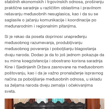
stabilnih ekonomskih i trgovinskih odnosa, proširenju
praktične saradnje u različitim oblastima i pravilnom
rešavanju međusobnih nesuglasica, kao i da su se
saglasile o jačanju komunikacije i koordinacije po
međunarodnim i regionalnim pitanjima.
Si je rekao da poseta doprinosi unapređenju
međusobnog razumevanja, produbljivanju
međusobnog poverenja i poboljšanju blagostanja
dvaju naroda. Dodao je da to još jednom pokazuje da
su mirna koegzistencija i obostrano korisna saradnja
Kine i Sjedinjenih Država zasnovane na međusobnom
poštovanju, kao i da je važno pronalaženje ispravnog
načina za poboljšanje međusobnih odnosa, u skladu
sa željama naroda dveju zemalja i očekivanjima
sveta.