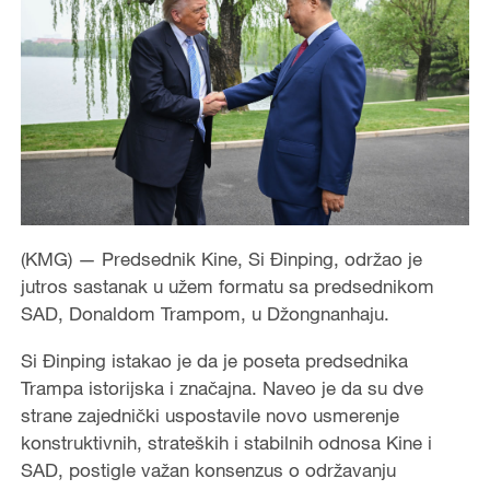
(KMG) — Predsednik Kine, Si Đinping, održao je
jutros sastanak u užem formatu sa predsednikom
SAD, Donaldom Trampom, u Džongnanhaju.
Si Đinping istakao je da je poseta predsednika
Trampa istorijska i značajna. Naveo je da su dve
strane zajednički uspostavile novo usmerenje
konstruktivnih, strateških i stabilnih odnosa Kine i
SAD, postigle važan konsenzus o održavanju