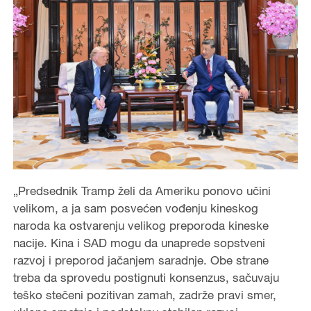
„Predsednik Tramp želi da Ameriku ponovo učini
velikom, a ja sam posvećen vođenju kineskog
naroda ka ostvarenju velikog preporoda kineske
nacije. Kina i SAD mogu da unaprede sopstveni
razvoj i preporod jačanjem saradnje. Obe strane
treba da sprovedu postignuti konsenzus, sačuvaju
teško stečeni pozitivan zamah, zadrže pravi smer,