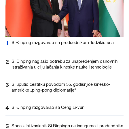
1
Si Đinping razgovarao sa predsednikom Tadžikistana
2
Si Đinping naglasio potrebu za unapređenjem osnovnih
istraživanja u cilju jačanja kineske nauke i tehnologije
3
Si uputio čestitku povodom 55. godišnjice kinesko-
američke „ping-pong diplomatije“
4
Si Đinping razgovarao sa Čeng Li-vun
5
Specijalni izaslanik Si Đinpinga na inauguraciji predsednika