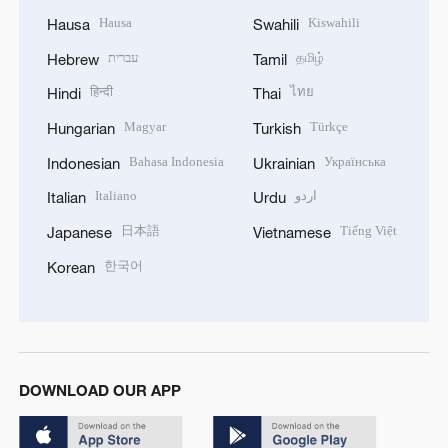
Hausa
Kiswahili
Hausa
Swahili
עברית
தமிழ்
Hebrew
Tamil
हिन्दी
ไทย
Hindi
Thai
Magyar
Türkçe
Hungarian
Turkish
Bahasa Indonesia
Українська
Indonesian
Ukrainian
Italiano
اردو
Italian
Urdu
日本語
Tiếng Việt
Japanese
Vietnamese
한국어
Korean
DOWNLOAD OUR APP