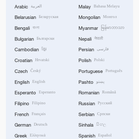
العربية
Bahasa Melayu
Arabic
Malay
Беларуская
Монгол
Belarusian
Mongolian
বাংলা
မြန်မာဘာသာ
Bengali
Myanmar
Български
नेपाली
Bulgarian
Nepali
ខ្មែរ
فارسی
Cambodian
Persian
Hrvatski
Polski
Croatian
Polish
Český
Português
Czech
Portuguese
English
پښتو
English
Pashto
Esperanto
Română
Esperanto
Romanian
Filipino
Русский
Filipino
Russian
Français
Српски
French
Serbian
Deutsch
සිංහල
German
Sinhala
Ελληνικά
Español
Greek
Spanish