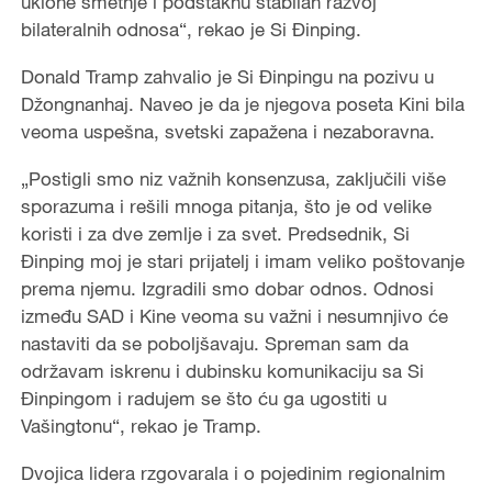
uklone smetnje i podstaknu stabilan razvoj
bilateralnih odnosa“, rekao je Si Đinping.
Donald Tramp zahvalio je Si Đinpingu na pozivu u
Džongnanhaj. Naveo je da je njegova poseta Kini bila
veoma uspešna, svetski zapažena i nezaboravna.
„Postigli smo niz važnih konsenzusa, zaključili više
sporazuma i rešili mnoga pitanja, što je od velike
koristi i za dve zemlje i za svet. Predsednik, Si
Đinping moj je stari prijatelj i imam veliko poštovanje
prema njemu. Izgradili smo dobar odnos. Odnosi
između SAD i Kine veoma su važni i nesumnjivo će
nastaviti da se poboljšavaju. Spreman sam da
održavam iskrenu i dubinsku komunikaciju sa Si
Đinpingom i radujem se što ću ga ugostiti u
Vašingtonu“, rekao je Tramp.
Dvojica lidera rzgovarala i o pojedinim regionalnim