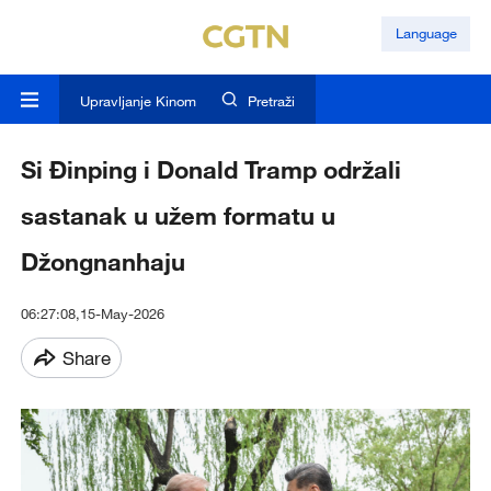
Language
Upravljanje Kinom
Pretraži
Si Đinping i Donald Tramp održali
sastanak u užem formatu u
Džongnanhaju
06:27:08,15-May-2026
Share