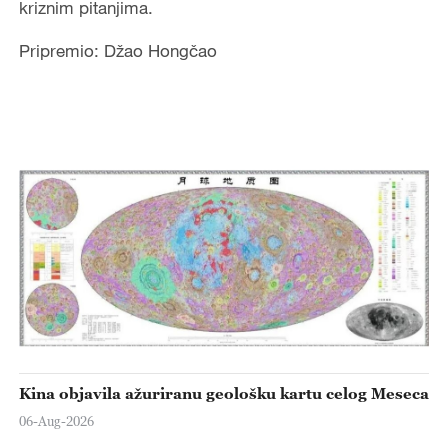
kriznim pitanjima.
Pripremio: Džao Hongčao
Kina objavila ažuriranu geološku kartu celog Meseca
06-Aug-2026