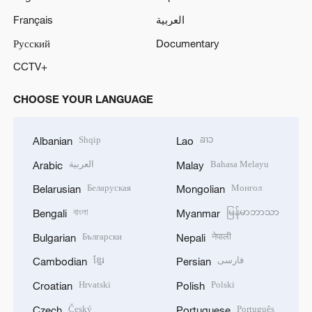
Français
العربية
Русский
Documentary
CCTV+
CHOOSE YOUR LANGUAGE
Shqip
ລາວ
Albanian
Lao
العربية
Bahasa Melayu
Arabic
Malay
Беларуская
Монгол
Belarusian
Mongolian
বাংলা
မြန်မာဘာသာ
Bengali
Myanmar
Български
नेपाली
Bulgarian
Nepali
ខ្មែរ
فارسی
Cambodian
Persian
Hrvatski
Polski
Croatian
Polish
Český
Português
Czech
Portuguese