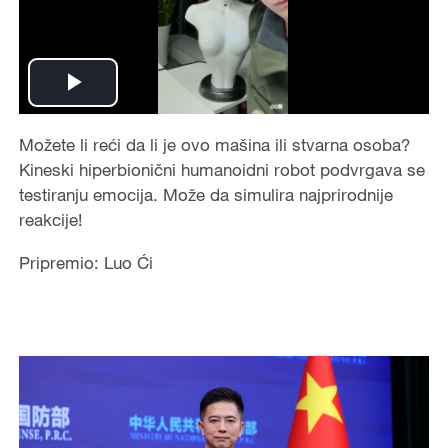
Play
Video
Možete li reći da li je ovo mašina ili stvarna osoba?
Kineski hiperbionični humanoidni robot podvrgava se
testiranju emocija. Može da simulira najprirodnije
reakcije!
Pripremio: Luo Ći