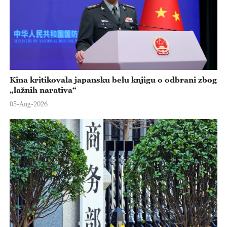
Kina kritikovala japansku belu knjigu o odbrani zbog
„lažnih narativa“
05-Aug-2026