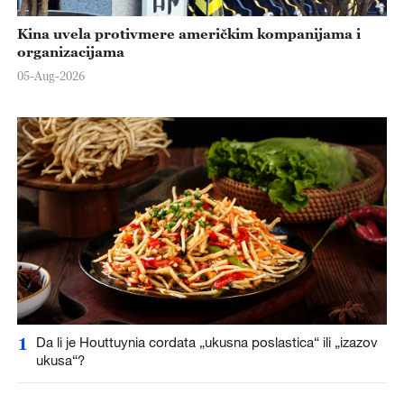
Kina uvela protivmere američkim kompanijama i
organizacijama
05-Aug-2026
1
Da li je Houttuynia cordata „ukusna poslastica“ ili „izazov
ukusa“?