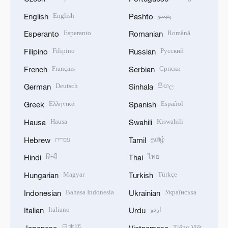
English
پښتو
English
Pashto
Esperanto
Română
Esperanto
Romanian
Filipino
Русский
Filipino
Russian
Français
Српски
French
Serbian
Deutsch
සිංහල
German
Sinhala
Ελληνικά
Español
Greek
Spanish
Hausa
Kiswahili
Hausa
Swahili
עברית
தமிழ்
Hebrew
Tamil
हिन्दी
ไทย
Hindi
Thai
Magyar
Türkçe
Hungarian
Turkish
Bahasa Indonesia
Українська
Indonesian
Ukrainian
Italiano
اردو
Italian
Urdu
日本語
Tiếng Việt