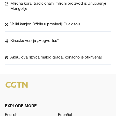
2
Mlečna kora, tradicionalni mlečni proizvod iz Unutrašnje
Mongolije
3
Veliki kanjon Džiđin u provinciji Guejdžou
4
Kineska verzija „Hogvortsa“
5
Aksu, ova riznica malog grada, konačno je otkrivena!
EXPLORE MORE
English
Español