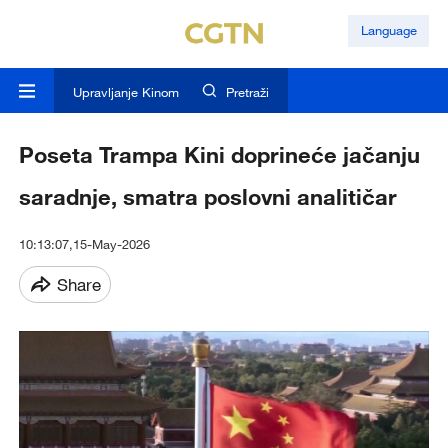
Language
Upravljanje Kinom
Pretraži
Poseta Trampa Kini doprineće jačanju
saradnje, smatra poslovni analitičar
10:13:07,15-May-2026
Share