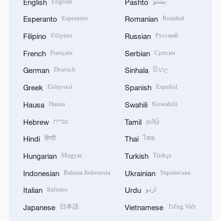
English
پښتو
English
Pashto
Esperanto
Română
Esperanto
Romanian
Filipino
Русский
Filipino
Russian
Français
Српски
French
Serbian
Deutsch
සිංහල
German
Sinhala
Ελληνικά
Español
Greek
Spanish
Hausa
Kiswahili
Hausa
Swahili
עברית
தமிழ்
Hebrew
Tamil
हिन्दी
ไทย
Hindi
Thai
Magyar
Türkçe
Hungarian
Turkish
Bahasa Indonesia
Українська
Indonesian
Ukrainian
Italiano
اردو
Italian
Urdu
日本語
Tiếng Việt
Japanese
Vietnamese