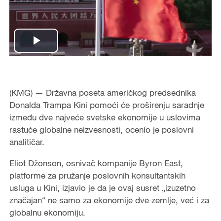
Play
Video
(KMG) — Državna poseta američkog predsednika
Donalda Trampa Kini pomoći će proširenju saradnje
između dve najveće svetske ekonomije u uslovima
rastuće globalne neizvesnosti, ocenio je poslovni
analitičar.
Eliot Džonson, osnivač kompanije Byron East,
platforme za pružanje poslovnih konsultantskih
usluga u Kini, izjavio je da je ovaj susret „izuzetno
značajan“ ne samo za ekonomije dve zemlje, već i za
globalnu ekonomiju.