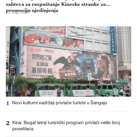
zahteva za raspuštanje Kineske stranke za
promociju ujedinjenja
03-Aug-2026
1
Novi kulturni sadržaji privlače turiste u Šangaju
2
Kina: Bogat letnji turistički program privlači veliki broj
posetilaca