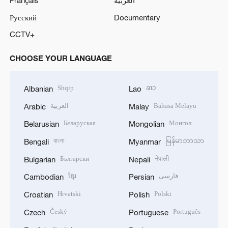
Русский
Documentary
CCTV+
CHOOSE YOUR LANGUAGE
Shqip
ລາວ
Albanian
Lao
العربية
Bahasa Melayu
Arabic
Malay
Беларуская
Монгол
Belarusian
Mongolian
বাংলা
မြန်မာဘာသာ
Bengali
Myanmar
Български
नेपाली
Bulgarian
Nepali
ខ្មែរ
فارسی
Cambodian
Persian
Hrvatski
Polski
Croatian
Polish
Český
Português
Czech
Portuguese