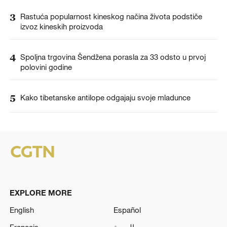
3
Rastuća popularnost kineskog načina života podstiče
izvoz kineskih proizvoda
4
Spoljna trgovina Šendžena porasla za 33 odsto u prvoj
polovini godine
5
Kako tibetanske antilope odgajaju svoje mladunce
EXPLORE MORE
English
Español
Français
العربية