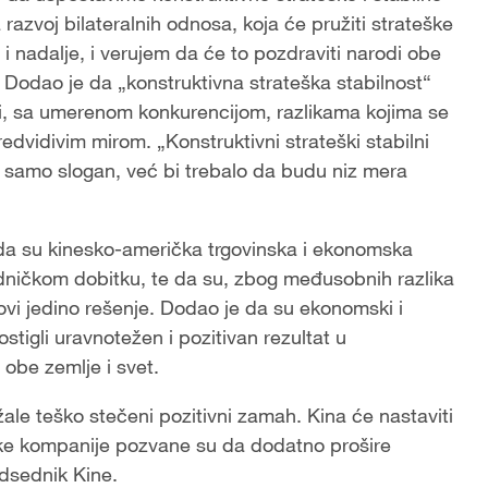
zvoj bilateralnih odnosa, koja će pružiti strateške
 nadalje, i verujem da će to pozdraviti narodi obe
 Dodao je da „konstruktivna strateška stabilnost“
i, sa umerenom konkurencijom, razlikama kojima se
redvidivim mirom. „Konstruktivni strateški stabilni
 samo slogan, već bi trebalo da budu niz mera
da su kinesko-američka trgovinska i ekonomska
edničkom dobitku, te da su, zbog međusobnih razlika
ovi jedino rešenje. Dodao je da su ekonomski i
tigli uravnotežen i pozitivan rezultat u
 obe zemlje i svet.
le teško stečeni pozitivni zamah. Kina će nastaviti
ičke kompanije pozvane su da dodatno prošire
dsednik Kine.