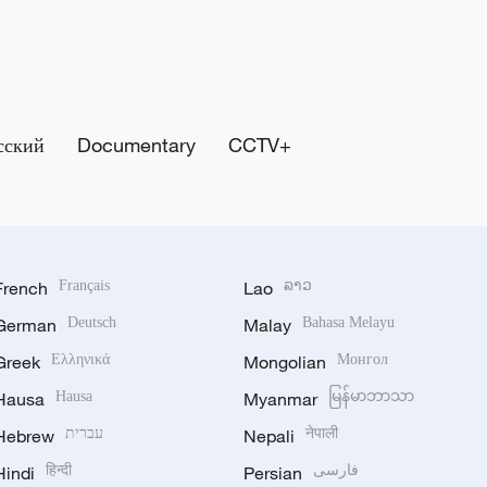
сский
Documentary
CCTV+
French
Français
Lao
ລາວ
German
Deutsch
Malay
Bahasa Melayu
Greek
Ελληνικά
Mongolian
Монгол
Hausa
Hausa
Myanmar
မြန်မာဘာသာ
Hebrew
עברית
Nepali
नेपाली
Hindi
हिन्दी
Persian
فارسی