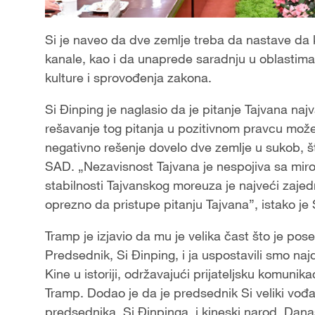
Si je naveo da dve zemlje treba da nastave da k
kanale, kao i da unaprede saradnju u oblastima 
kulture i sprovođenja zakona.
Si Đinping je naglasio da je pitanje Tajvana na
rešavanje tog pitanja u pozitivnom pravcu može 
negativno rešenje dovelo dve zemlje u sukob, 
SAD. „Nezavisnost Tajvana je nespojiva sa mir
stabilnosti Tajvanskog moreuza je najveći zaj
oprezno da pristupe pitanju Tajvana”, istako je 
Tramp je izjavio da mu je velika čast što je pos
Predsednik, Si Đinping, i ja uspostavili smo na
Kine u istoriji, održavajući prijateljsku komunik
Tramp. Dodao je da je predsednik Si veliki vođ
predsednika, Si Đinpinga, i kineski narod. Dana