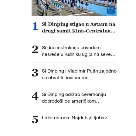
1
Si Đinping stigao u Astanu na
drugi samit Kina-Centralna
Azija
2
Si dao instrukcije povodom
nesreće u rudniku uglja na severu
Kine
3
Si Đinping i Vladimir Putin zajedno
se obratili novinarima
4
Si Đinping održao ceremoniju
dobrodošlice američkom
predsedniku Trampu tokom
državne posete Kini
5
Lider naroda: Najdublja ljubav