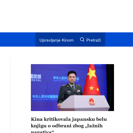
Upravljanje Kinom
Pretraži
Kina kritikovala japansku belu
knjigu o odbrani zbog „lažnih
narativa“