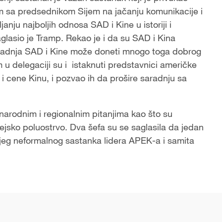
 sa predsednikom Sijem na jačanju komunikacije i
anju najboljih odnosa SAD i Kine u istoriji i
aglasio je Tramp. Rekao je i da su SAD i Kina
 saradnja SAD i Kine može doneti mnogo toga dobrog
u delegaciji su i istaknuti predstavnici američke
 i cene Kinu, i pozvao ih da prošire saradnju sa
arodnim i regionalnim pitanjima kao što su
orejsko poluostrvo. Dva šefa su se saglasila da jedan
jeg neformalnog sastanka lidera APEK-a i samita