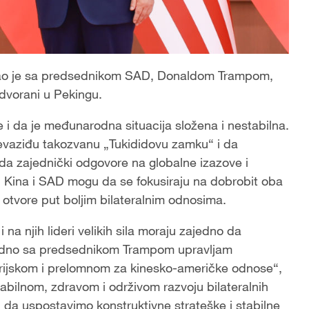
rao je sa predsednikom SAD, Donaldom Trampom,
j dvorani u Pekingu.
e i da je međunarodna situacija složena i nestabilna.
revaziđu takozvanu „Tukididovu zamku“ i da
 da zajednički odgovore na globalne izazove i
 li Kina i SAD mogu da se fokusiraju na dobrobit oba
otvore put boljim bilateralnim odnosima.
i na njih lideri velikih sila moraju zajedno da
edno sa predsednikom Trampom upravljam
orijskom i prelomnom za kinesko-američke odnose“,
tabilnom, zdravom i održivom razvoju bilateralnih
 da uspostavimo konstruktivne strateške i stabilne