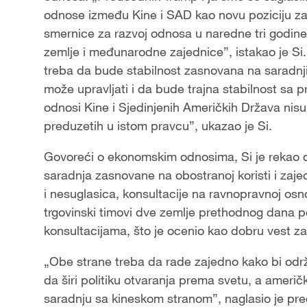
odnose između Kine i SAD kao novu poziciju za ra
smernice za razvoj odnosa u naredne tri godine i
zemlje i međunarodne zajednice”, istakao je Si.
treba da bude stabilnost zasnovana na saradnj
može upravljati i da bude trajna stabilnost sa p
odnosi Kine i Sjedinjenih Američkih Država nisu
preduzetih u istom pravcu”, ukazao je Si.
Govoreći o ekonomskim odnosima, Si je rekao 
saradnja zasnovane na obostranoj koristi i zaj
i nesuglasica, konsultacije na ravnopravnoj osn
trgovinski timovi dve zemlje prethodnog dana pos
konsultacijama, što je ocenio kao dobru vest za
„Obe strane treba da rade zajedno kako bi održa
da širi politiku otvaranja prema svetu, a amer
saradnju sa kineskom stranom”, naglasio je pre