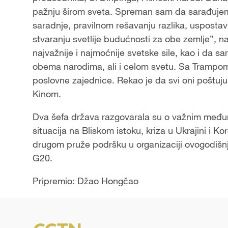
pažnju širom sveta. Spreman sam da sarađujem
saradnje, pravilnom rešavanju razlika, uspostavlj
stvaranju svetlije budućnosti za obe zemlje”, n
najvažnije i najmoćnije svetske sile, kao i da
obema narodima, ali i celom svetu. Sa Trampom 
poslovne zajednice. Rekao je da svi oni poštuju
Kinom.
Dva šefa država razgovarala su o važnim međun
situacija na Bliskom istoku, kriza u Ukrajini i K
drugom pruže podršku u organizaciji ovogodišn
G20.
Pripremio: Džao Hongčao