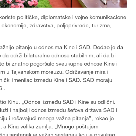
oriste političke, diplomatske i vojne komunikacione
ekonomije, zdravstva, poljoprivrede, turizma,
jvažnije pitanje u odnosima Kine i SAD. Dodao je da
da održi bilateralne odnose stabilnim, ali da bi
što bi znatno pogoršalo sveukupne odnose Kine i
om u Tajvanskom moreuzu. Održavanje mira i
ednički imenilac između Kine i SAD. SAD moraju
Si.
etio Kinu. „Odnosi između SAD i Kine su odlični.
jduži i najbolji odnos između šefova država SAD i
aciju i rešavajući mnoga važna pitanja”, rekao je
a, a Kina velika zemlja. „Mnogo poštujem
šnji sastanak je važan sastanak koji je privukao