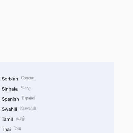
Serbian
Српски
Sinhala
සිංහල
Spanish
Español
Swahili
Kiswahili
Tamil
தமிழ்
Thai
ไทย