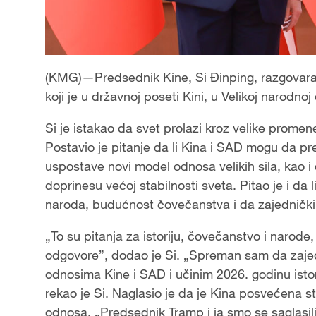
(KMG)—Predsednik Kine, Si Đinping, razgova
koji je u državnoj poseti Kini, u Velikoj narodno
Si je istakao da svet prolazi kroz velike promen
Postavio je pitanje da li Kina i SAD mogu da p
uspostave novi model odnosa velikih sila, kao i
doprinesu većoj stabilnosti sveta. Pitao je i da
naroda, budućnost čovečanstva i da zajednički 
„To su pitanja za istoriju, čovečanstvo i narode, 
odgovore”, dodao je Si. „Spreman sam da zaj
odnosima Kine i SAD i učinim 2026. godinu ist
rekao je Si. Naglasio je da je Kina posvećena s
odnosa. „Predsednik Tramp i ja smo se saglasili