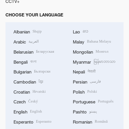
CCTV+
CHOOSE YOUR LANGUAGE
Shqip
ລາວ
Albanian
Lao
العربية
Bahasa Melayu
Arabic
Malay
Беларуская
Монгол
Belarusian
Mongolian
বাংলা
မြန်မာဘာသာ
Bengali
Myanmar
Български
नेपाली
Bulgarian
Nepali
ខ្មែរ
فارسی
Cambodian
Persian
Hrvatski
Polski
Croatian
Polish
Český
Português
Czech
Portuguese
English
پښتو
English
Pashto
Esperanto
Română
Esperanto
Romanian