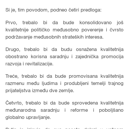
Si je, tim povodom, podneo četiri predloga:
Prvo, trebalo bi da bude konsolidovano još
kvalitetnije političko međusobno poverenje i čvrsto
podržavanje međusobnih strateških interesa.
Drugo, trebalo bi da budu osnažena kvalitetnija
obostrano korisna saradnju i zajednička promocija
razvoja i revitalizacije.
Treće, trebalo bi da bude promovisana kvalitetnija
razmenu među ljudima i produbljeni temelji trajnog
prijateljstva između dve zemlje.
Četvrto, trebalo bi da bude sprovedena kvalitetnija
međunarodna saradnju i reforme i poboljšano
globalno upravljanje.