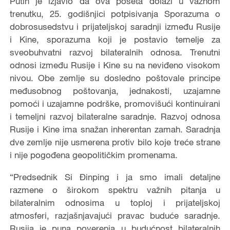
Putin je izjavio da ova poseta dolazi u važnom
trenutku, 25. godišnjici potpisivanja Sporazuma o
dobrosusedstvu i prijateljskoj saradnji između Rusije
i Kine, sporazuma koji je postavio temelje za
sveobuhvatni razvoj bilateralnih odnosa. Trenutni
odnosi između Rusije i Kine su na neviđeno visokom
nivou. Obe zemlje su dosledno poštovale principe
međusobnog poštovanja, jednakosti, uzajamne
pomoći i uzajamne podrške, promovišući kontinuirani
i temeljni razvoj bilateralne saradnje. Razvoj odnosa
Rusije i Kine ima snažan inherentan zamah. Saradnja
dve zemlje nije usmerena protiv bilo koje treće strane
i nije pogođena geopolitičkim promenama.
“Predsednik Si Đinping i ja smo imali detaljne
razmene o širokom spektru važnih pitanja u
bilateralnim odnosima u toploj i prijateljskoj
atmosferi, razjašnjavajući pravac buduće saradnje.
Rusija je puna poverenja u budućnost bilateralnih