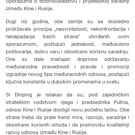
Sporazuma o dobrosusedstvu i prijateljskoj saradnji
između Kine i Rusije.
Dugi niz godina, obe zemlje su se dosledno
pridržavale principa „nesvrstanosti, nekonfrontacije i
nenapadanja trećih strana“ utvrđenih ovim
sporazumom, poštujući jednakost, međusobno
poštovanje, dobru veru i obostrano korisnu saradnju.
One su dale značajan doprinos održavanju
međunarodne pravednosti i pravde i promociji
izgradnje novog tipa međunarodnih odnosa, postajući
ključna konstanta u dubokim promenama u svetu.
Si Đinping je istakao da su, pod zajedničkim
strateškim vođstvom njega i predsednika Putina,
odnosi Kine i Rusije dostigli novu početnu tačku. Obe
strane treba da prate trend mira, razvoja, saradnje i
obostrano korisnih ishoda i da promovišu kvalitetniji
razvoj odnosa između Kine i Rusije.