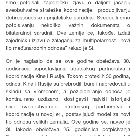
smo potpisali zajedničku izjavu o daljem jačanju
sveobuhvatne strateške koordinacije i produbljivanju
dobrosusedske i prijateljske saradnje. Svedočili smo
potpisivanju nekoliko važnih dokumenata o
bilateralnoj saradnji. Dve zemlje će, takođe, izdati
zajedničku izjavu o zalaganju za multipolarnost i novi
tip međunarodnih odnosa” rekao je Si.
On je naglasio da se ove godine obeležava 30.
godišnjica uspostavljanja strateškog partnerstva i
koordinacije Kine i Rusije. Tokom proteklih 30 godina,
odnosi Kine i Rusije su prebrodili bure i napredovali u
skladu sa vremenom, a pozicioniranje odnosa je
kontinuirano uzdizano, dostigavši najviši istorijski
nivo sveobuhvatnog strateškog partnerstva i
koordinacije u novoj eri, postavljajući model za novi
tip odnosa velikih zemalja. Ove godine se, naveo je
Si, takođe obeležava 25. godišnjica potpisivanja