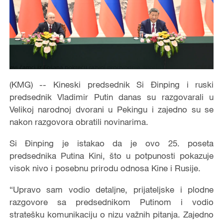
(KMG) -- Kineski predsednik Si Đinping i ruski
predsednik Vladimir Putin danas su razgovarali u
Velikoj narodnoj dvorani u Pekingu i zajedno su se
nakon razgovora obratili novinarima.
Si Đinping je istakao da je ovo 25. poseta
predsednika Putina Kini, što u potpunosti pokazuje
visok nivo i posebnu prirodu odnosa Kine i Rusije.
“Upravo sam vodio detaljne, prijateljske i plodne
razgovore sa predsednikom Putinom i vodio
stratešku komunikaciju o nizu važnih pitanja. Zajedno