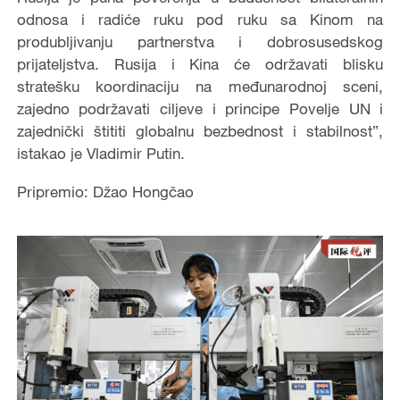
odnosa i radiće ruku pod ruku sa Kinom na
produbljivanju partnerstva i dobrosusedskog
prijateljstva. Rusija i Kina će održavati blisku
stratešku koordinaciju na međunarodnoj sceni,
zajedno podržavati ciljeve i principe Povelje UN i
zajednički štititi globalnu bezbednost i stabilnost”,
istakao je Vladimir Putin.
Pripremio: Džao Hongčao