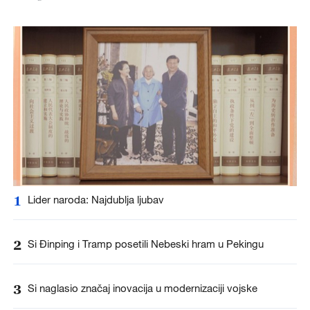
1
Lider naroda: Najdublja ljubav
2
Si Đinping i Tramp posetili Nebeski hram u Pekingu
3
Si naglasio značaj inovacija u modernizaciji vojske