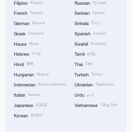
Filipino
Русский
Filipino
Russian
Français
Српски
French
Serbian
Deutsch
සිංහල
German
Sinhala
Ελληνικά
Español
Greek
Spanish
Hausa
Kiswahili
Hausa
Swahili
עברית
தமிழ்
Hebrew
Tamil
हिन्दी
ไทย
Hindi
Thai
Magyar
Türkçe
Hungarian
Turkish
Bahasa Indonesia
Українська
Indonesian
Ukrainian
Italiano
اردو
Italian
Urdu
日本語
Tiếng Việt
Japanese
Vietnamese
한국어
Korean