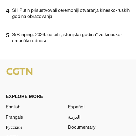
4
Si i Putin prisustvovali ceremoniji otvaranja kinesko-ruskih
godina obrazovanja
5
Si Đinping: 2026. će biti „istorijska godina“ za kinesko-
američke odnose
EXPLORE MORE
English
Español
Français
العربية
Русский
Documentary