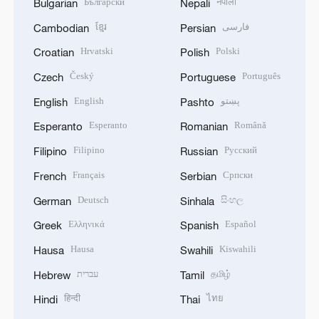
Български
नेपाली
Bulgarian
Nepali
ខ្មែរ
فارسی
Cambodian
Persian
Hrvatski
Polski
Croatian
Polish
Český
Português
Czech
Portuguese
English
پښتو
English
Pashto
Esperanto
Română
Esperanto
Romanian
Filipino
Русский
Filipino
Russian
Français
Српски
French
Serbian
Deutsch
සිංහල
German
Sinhala
Ελληνικά
Español
Greek
Spanish
Hausa
Kiswahili
Hausa
Swahili
עברית
தமிழ்
Hebrew
Tamil
हिन्दी
ไทย
Hindi
Thai