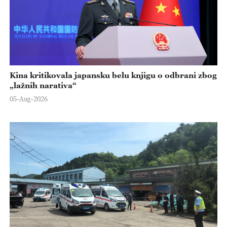
Kina kritikovala japansku belu knjigu o odbrani zbog
„lažnih narativa“
05-Aug-2026