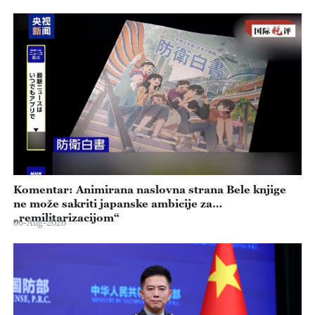
Komentar: Animirana naslovna strana Bele knjige
ne može sakriti japanske ambicije za
„remilitarizacijom“
06-Aug-2026