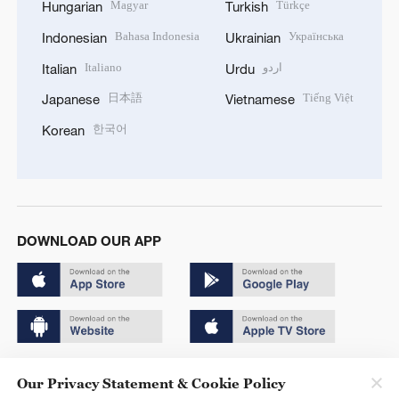
Magyar
Türkçe
Hungarian
Turkish
Bahasa Indonesia
Українська
Indonesian
Ukrainian
Italiano
اردو
Italian
Urdu
日本語
Tiếng Việt
Japanese
Vietnamese
한국어
Korean
DOWNLOAD OUR APP
Copyright © 2024 CGTN.
Our Privacy Statement & Cookie Policy