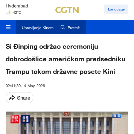
Hyderabad
Language
42°C
Mumbai
31°C
Upravljanje Kinom
Pretraži
Si Đinping održao ceremoniju
dobrodošlice američkom predsedniku
Trampu tokom državne posete Kini
02:41:30,14-May-2026
Share