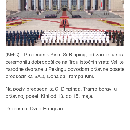
(
KMG)—Predsednik Kine, Si Đinping, održao je jutros
ceremoniju dobrodošlice na Trgu istočnih vrata Velike
narodne dvorane u Pekingu povodom državne posete
predsednika SAD, Donalda Trampa Kini.
Na poziv predsednika Si Đinpinga, Tramp boravi u
državnoj poseti Kini od 13. do 15. maja.
Pripremio: Džao Hongčao