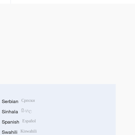
Serbian
Српски
Sinhala
සිංහල
Spanish
Español
Swahili
Kiswahili