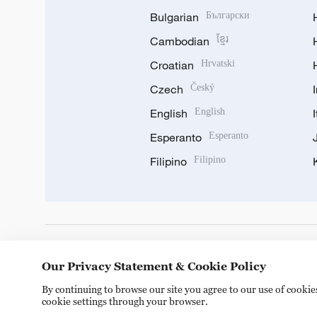
Bulgarian
Български
Cambodian
ខ្មែរ
Croatian
Hrvatski
Czech
Český
English
English
Esperanto
Esperanto
Filipino
Filipino
DOWNLOAD OUR APP
Our Privacy Statement & Cookie Policy
By continuing to browse our site you agree to our use of cooki
cookie settings through your browser.