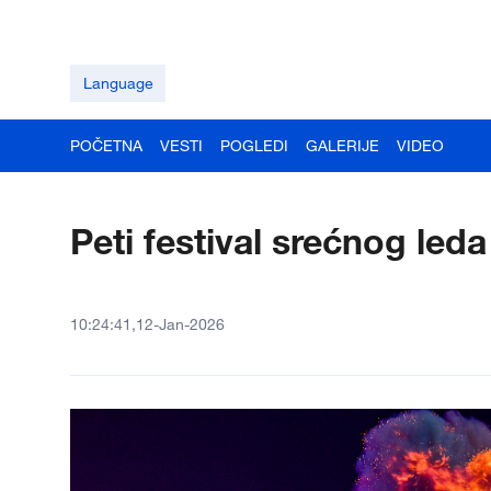
Language
POČETNA
VESTI
POGLEDI
GALERIJE
VIDEO
Peti festival srećnog led
10:24:41,12-Jan-2026