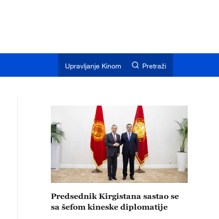
Upravljanje Kinom
Pretraži
Predsednik Kirgistana sastao se
sa šefom kineske diplomatije