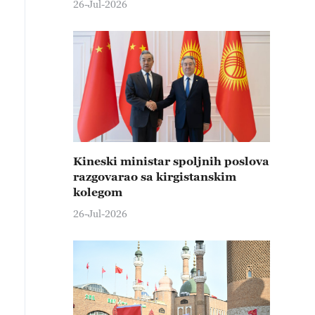
26-Jul-2026
Kineski ministar spoljnih poslova
razgovarao sa kirgistanskim
kolegom
26-Jul-2026