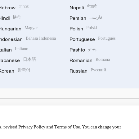
Hebrew
עברית
Nepali
नेपाली
Hindi
हिन्दी
Persian
فارسی
Hungarian
Magyar
Polish
Polski
Indonesian
Bahasa Indonesia
Portuguese
Português
Italian
Italiano
Pashto
پښتو
Japanese
日本語
Romanian
Română
Korean
한국어
Russian
Русский
es, revised Privacy Policy and Terms of Use. You can change your