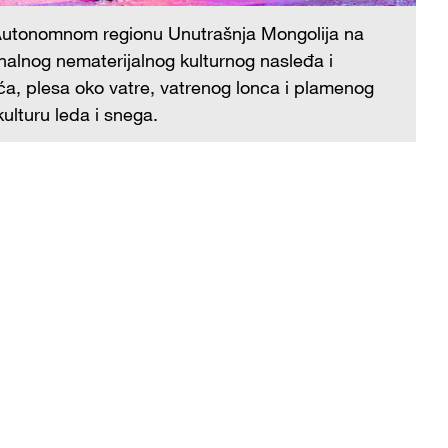
Na
 Autonomnom regionu Unutrašnja Mongolija na
se
nalnog nematerijalnog kulturnog nasleđa i
na
a, plesa oko vatre, vatrenog lonca i plamenog
tr
kulturu leda i snega.