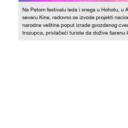
na
Na Petom festivalu leda i snega u Hohotu, u
severu Kine, redovno se izvode projekti nacio
nog
narodne veštine poput izrade gvozdenog cveć
trozupca, privlačeći turiste da dožive šarenu 