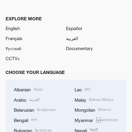
EXPLORE MORE
English
Español
Français
العربية
Русский
Documentary
CCTV+
CHOOSE YOUR LANGUAGE
Shqip
ລາວ
Albanian
Lao
العربية
Bahasa Melayu
Arabic
Malay
Беларуская
Монгол
Belarusian
Mongolian
বাংলা
မြန်မာဘာသာ
Bengali
Myanmar
Български
नेपाली
Bulgarian
Nepali