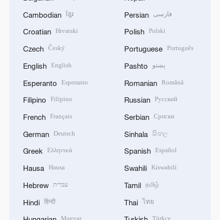
ខ្មែរ
فارسی
Cambodian
Persian
Hrvatski
Polski
Croatian
Polish
Český
Português
Czech
Portuguese
English
پښتو
English
Pashto
Esperanto
Română
Esperanto
Romanian
Filipino
Русский
Filipino
Russian
Français
Српски
French
Serbian
Deutsch
සිංහල
German
Sinhala
Ελληνικά
Español
Greek
Spanish
Hausa
Kiswahili
Hausa
Swahili
עברית
தமிழ்
Hebrew
Tamil
हिन्दी
ไทย
Hindi
Thai
Magyar
Türkçe
Hungarian
Turkish