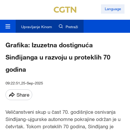
Language
Upravljanje Kinom
Pretraži
Grafika: Izuzetna dostignuća
Sinđijanga u razvoju u proteklih 70
godina
09:22:51,25-Sep-2025
Share
Veličanstveni skup u čast 70. godišnjice osnivanja
Sinđijang-ujgurske autonomne pokrajine održan je u
četvrtak. Tokom proteklih 70 godina, Sinđijang je