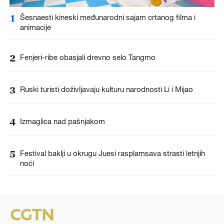
1
Šesnaesti kineski međunarodni sajam crtanog filma i
animacije
2
Fenjeri-ribe obasjali drevno selo Tangmo
3
Ruski turisti doživljavaju kulturu narodnosti Li i Mijao
4
Izmaglica nad pašnjakom
5
Festival baklji u okrugu Juesi rasplamsava strasti letnjih
noći