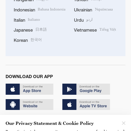
Bahasa Indonesia
Українська
Indonesian
Ukrainian
Italiano
اردو
Italian
Urdu
日本語
Tiếng Việt
Japanese
Vietnamese
한국어
Korean
DOWNLOAD OUR APP
Copyright © 2024 CGTN.
Our Privacy Statement & Cookie Policy
京ICP备20000184号