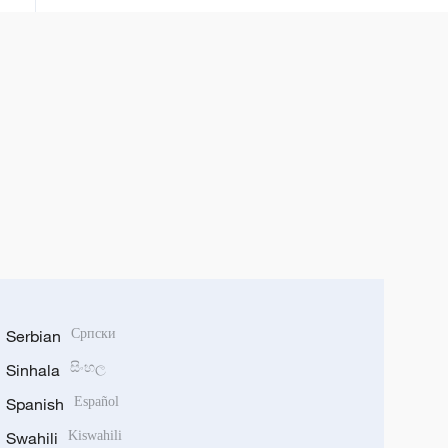
Serbian
Српски
Sinhala
සිංහල
Spanish
Español
Swahili
Kiswahili