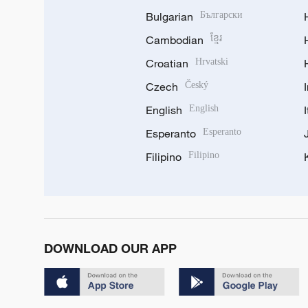
Bulgarian
Български
Cambodian
ខ្មែរ
Croatian
Hrvatski
Czech
Český
English
English
Esperanto
Esperanto
Filipino
Filipino
DOWNLOAD OUR APP