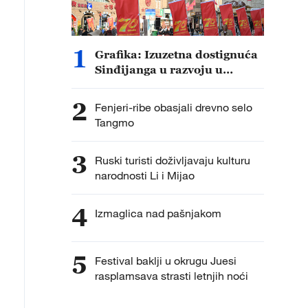
virite u svakodnevni život džinovskih pandi u Nacional
1
Grafika: Izuzetna dostignuća
ovinciji Sičuan.
Sinđijanga u razvoju u
proteklih 70 godina
2
Fenjeri-ribe obasjali drevno selo
Tangmo
3
Ruski turisti doživljavaju kulturu
narodnosti Li i Mijao
4
Izmaglica nad pašnjakom
5
Festival baklji u okrugu Juesi
rasplamsava strasti letnjih noći