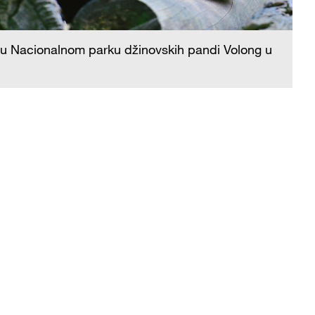
Za
i u Nacionalnom parku džinovskih pandi Volong u
pr