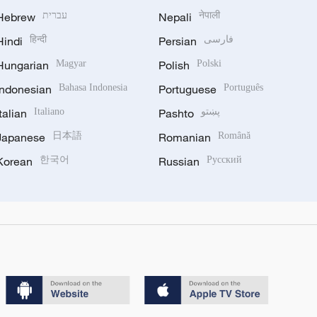
Hebrew
עברית
Nepali
नेपाली
Hindi
हिन्दी
Persian
فارسی
Hungarian
Magyar
Polish
Polski
Indonesian
Bahasa Indonesia
Portuguese
Português
Italian
Italiano
Pashto
پښتو
Japanese
日本語
Romanian
Română
Korean
한국어
Russian
Русский