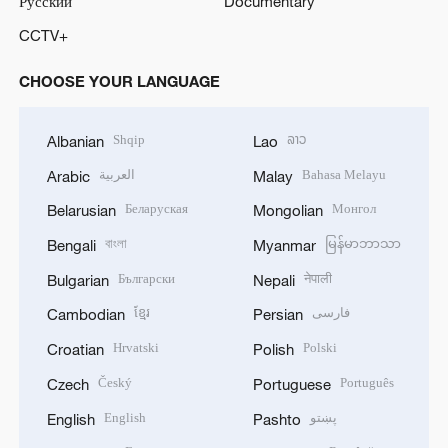
CCTV+
CHOOSE YOUR LANGUAGE
Shqip
ລາວ
Albanian
Lao
العربية
Bahasa Melayu
Arabic
Malay
Беларуская
Монгол
Belarusian
Mongolian
বাংলা
မြန်မာဘာသာ
Bengali
Myanmar
Български
नेपाली
Bulgarian
Nepali
ខ្មែរ
فارسی
Cambodian
Persian
Hrvatski
Polski
Croatian
Polish
Český
Português
Czech
Portuguese
English
پښتو
English
Pashto
Esperanto
Română
Esperanto
Romanian