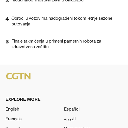
4
Obroci u vozovima nadograđeni tokom letnje sezone
putovanja
5
Finale takmičenja u primeni pametnih robota za
zdravstvenu zaštitu
EXPLORE MORE
English
Español
Français
العربية
Русский
Documentary