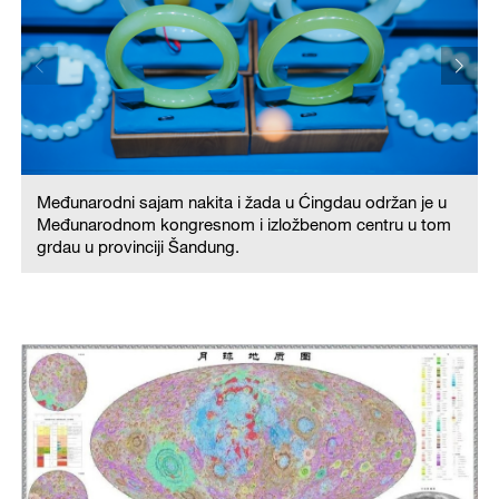
Međunarodni s
Međunarodnom
grdau u provin
dni sajam nakita i žada u Ćingdau održan je u
odnom kongresnom i izložbenom centru u tom
provinciji Šandung.