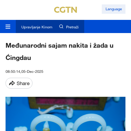
Language
Upravljanje Kinom
Pretraži
Međunarodni sajam nakita i žada u
Ćingdau
08:50:14,05-Dec-2025
Share