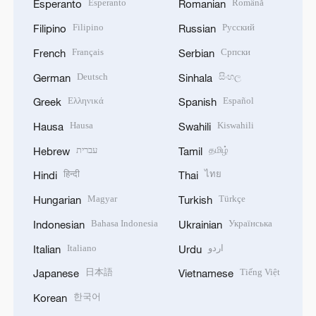
Filipino
Русский
Filipino
Russian
Français
Српски
French
Serbian
Deutsch
සිංහල
German
Sinhala
Ελληνικά
Español
Greek
Spanish
Hausa
Kiswahili
Hausa
Swahili
עברית
தமிழ்
Hebrew
Tamil
हिन्दी
ไทย
Hindi
Thai
Magyar
Türkçe
Hungarian
Turkish
Bahasa Indonesia
Українська
Indonesian
Ukrainian
Italiano
اردو
Italian
Urdu
日本語
Tiếng Việt
Japanese
Vietnamese
한국어
Korean