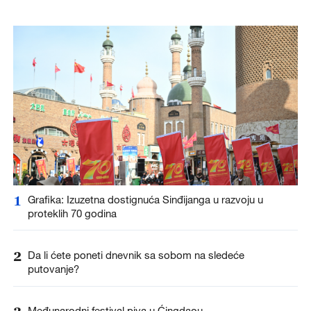
1
Grafika: Izuzetna dostignuća Sinđijanga u razvoju u
proteklih 70 godina
2
Da li ćete poneti dnevnik sa sobom na sledeće
putovanje?
3
Međunarodni festival piva u Ćingdaou