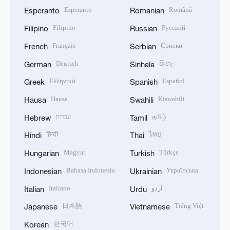
Esperanto
Română
Esperanto
Romanian
Filipino
Русский
Filipino
Russian
Français
Српски
French
Serbian
Deutsch
සිංහල
German
Sinhala
Ελληνικά
Español
Greek
Spanish
Hausa
Kiswahili
Hausa
Swahili
עברית
தமிழ்
Hebrew
Tamil
हिन्दी
ไทย
Hindi
Thai
Magyar
Türkçe
Hungarian
Turkish
Bahasa Indonesia
Українська
Indonesian
Ukrainian
Italiano
اردو
Italian
Urdu
日本語
Tiếng Việt
Japanese
Vietnamese
한국어
Korean