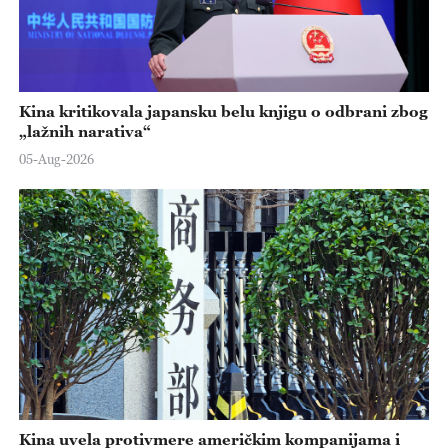
Kina kritikovala japansku belu knjigu o odbrani zbog
„lažnih narativa“
05-Aug-2026
Kina uvela protivmere američkim kompanijama i