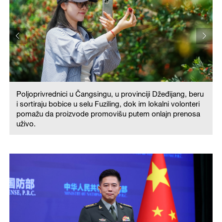
Poljoprivrednici u Čangsingu, u provinciji Džeđijang, beru
i sortiraju bobice u selu Fuziling, dok im lokalni volonteri
pomažu da proizvode promovišu putem onlajn prenosa
uživo.