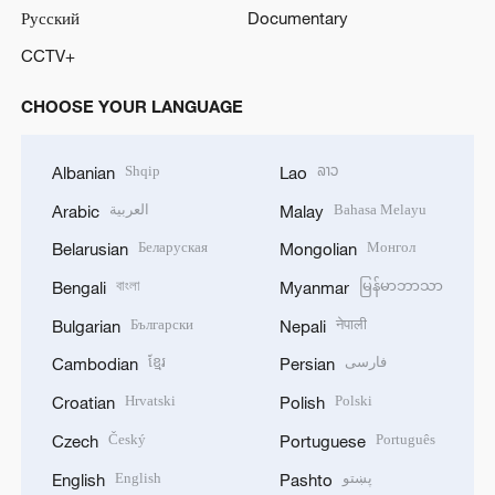
Русский
Documentary
CCTV+
CHOOSE YOUR LANGUAGE
Shqip
ລາວ
Albanian
Lao
العربية
Bahasa Melayu
Arabic
Malay
Беларуская
Монгол
Belarusian
Mongolian
বাংলা
မြန်မာဘာသာ
Bengali
Myanmar
Български
नेपाली
Bulgarian
Nepali
ខ្មែរ
فارسی
Cambodian
Persian
Hrvatski
Polski
Croatian
Polish
Český
Português
Czech
Portuguese
English
پښتو
English
Pashto