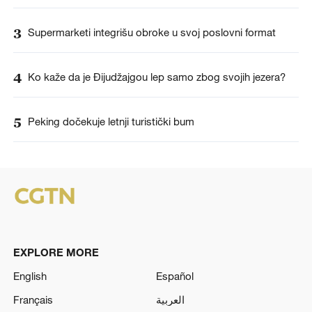
3
Supermarketi integrišu obroke u svoj poslovni format
4
Ko kaže da je Đijudžajgou lep samo zbog svojih jezera?
5
Peking dočekuje letnji turistički bum
EXPLORE MORE
English
Español
Français
العربية