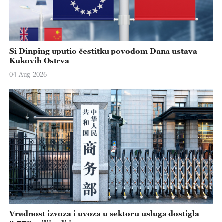
Si Đinping uputio čestitku povodom Dana ustava
Kukovih Ostrva
04-Aug-2026
Vrednost izvoza i uvoza u sektoru usluga dostigla