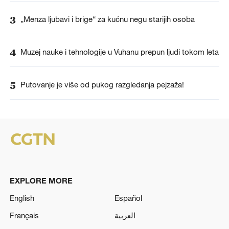
3
„Menza ljubavi i brige“ za kućnu negu starijih osoba
4
Muzej nauke i tehnologije u Vuhanu prepun ljudi tokom leta
5
Putovanje je više od pukog razgledanja pejzaža!
EXPLORE MORE
English
Español
Français
العربية