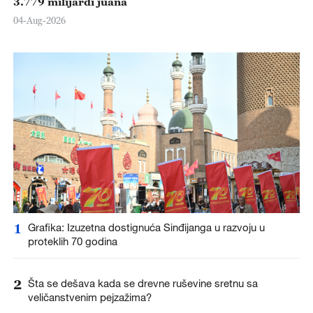
3.779 milijardi juana
04-Aug-2026
1
Grafika: Izuzetna dostignuća Sinđijanga u razvoju u
proteklih 70 godina
2
Šta se dešava kada se drevne ruševine sretnu sa
veličanstvenim pejzažima?