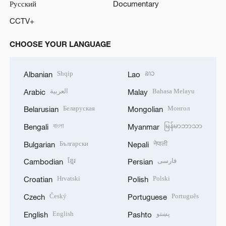
Русский
Documentary
CCTV+
CHOOSE YOUR LANGUAGE
Shqip
ລາວ
Albanian
Lao
العربية
Bahasa Melayu
Arabic
Malay
Беларуская
Монгол
Belarusian
Mongolian
বাংলা
မြန်မာဘာသာ
Bengali
Myanmar
Български
नेपाली
Bulgarian
Nepali
ខ្មែរ
فارسی
Cambodian
Persian
Hrvatski
Polski
Croatian
Polish
Český
Português
Czech
Portuguese
English
پښتو
English
Pashto