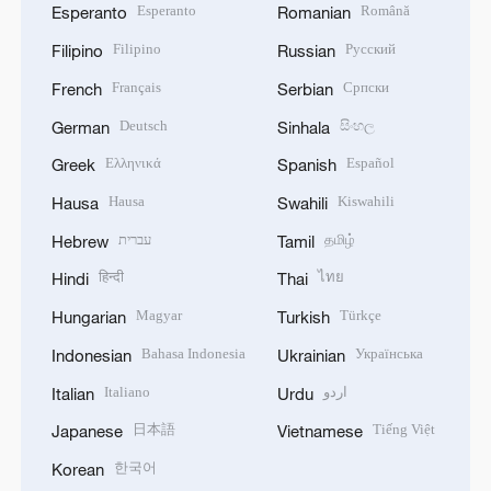
Esperanto
Română
Esperanto
Romanian
Filipino
Русский
Filipino
Russian
Français
Српски
French
Serbian
Deutsch
සිංහල
German
Sinhala
Ελληνικά
Español
Greek
Spanish
Hausa
Kiswahili
Hausa
Swahili
עברית
தமிழ்
Hebrew
Tamil
हिन्दी
ไทย
Hindi
Thai
Magyar
Türkçe
Hungarian
Turkish
Bahasa Indonesia
Українська
Indonesian
Ukrainian
Italiano
اردو
Italian
Urdu
日本語
Tiếng Việt
Japanese
Vietnamese
한국어
Korean