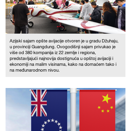
Azijski sajam opšte avijacije otvoren je u gradu Džuhaju,
u provinciji Guangdung. Ovogodišnji sajam privukao je
više od 380 kompanija iz 22 zemlje i regiona,
predstavljajući najnovija dostignuća u opštoj avijaciji i
ekonomiji na malim visinama, kako na domaćem tako i
na međunarodnom nivou.