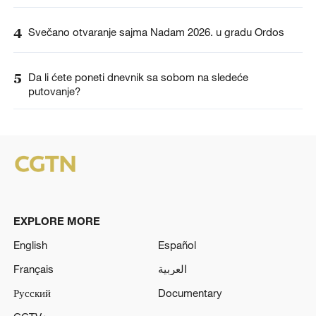
4
Svečano otvaranje sajma Nadam 2026. u gradu Ordos
5
Da li ćete poneti dnevnik sa sobom na sledeće
putovanje?
EXPLORE MORE
English
Español
Français
العربية
Русский
Documentary