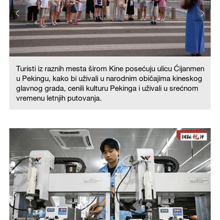
n
Turisti iz raznih mesta širom Kine posećuju ulicu Ćijanmen
g
u Pekingu, kako bi uživali u narodnim običajima kineskog
glavnog grada, cenili kulturu Pekinga i uživali u srećnom
vremenu letnjih putovanja.