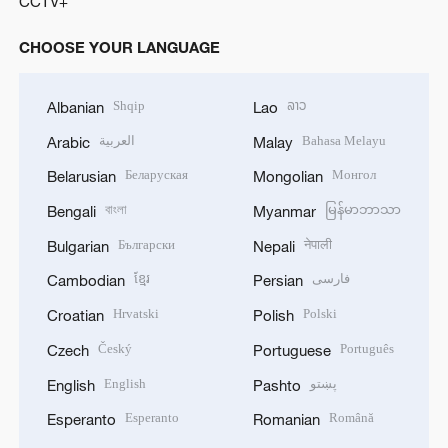
CCTV+
CHOOSE YOUR LANGUAGE
Shqip
ລາວ
Albanian
Lao
العربية
Bahasa Melayu
Arabic
Malay
Беларуская
Монгол
Belarusian
Mongolian
বাংলা
မြန်မာဘာသာ
Bengali
Myanmar
Български
नेपाली
Bulgarian
Nepali
ខ្មែរ
فارسی
Cambodian
Persian
Hrvatski
Polski
Croatian
Polish
Český
Português
Czech
Portuguese
English
پښتو
English
Pashto
Esperanto
Română
Esperanto
Romanian