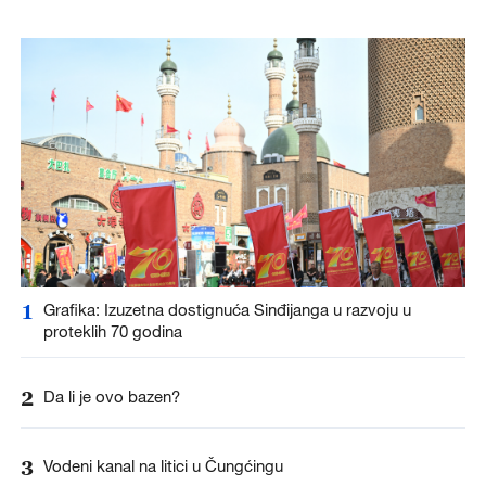
1
Grafika: Izuzetna dostignuća Sinđijanga u razvoju u
proteklih 70 godina
2
Da li je ovo bazen?
3
Vodeni kanal na litici u Čungćingu