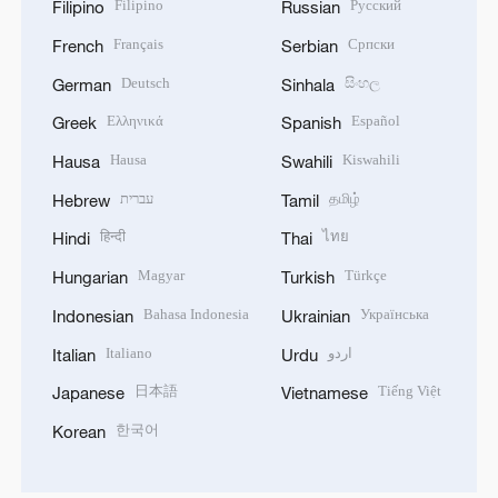
Filipino
Русский
Filipino
Russian
Français
Српски
French
Serbian
Deutsch
සිංහල
German
Sinhala
Ελληνικά
Español
Greek
Spanish
Hausa
Kiswahili
Hausa
Swahili
עברית
தமிழ்
Hebrew
Tamil
हिन्दी
ไทย
Hindi
Thai
Magyar
Türkçe
Hungarian
Turkish
Bahasa Indonesia
Українська
Indonesian
Ukrainian
Italiano
اردو
Italian
Urdu
日本語
Tiếng Việt
Japanese
Vietnamese
한국어
Korean