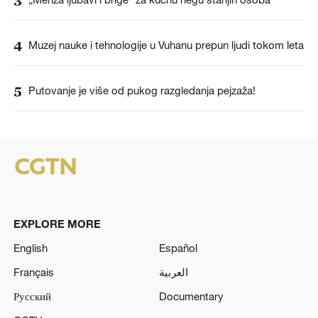
3
4
Muzej nauke i tehnologije u Vuhanu prepun ljudi tokom leta
5
Putovanje je više od pukog razgledanja pejzaža!
EXPLORE MORE
English
Español
Français
العربية
Русский
Documentary