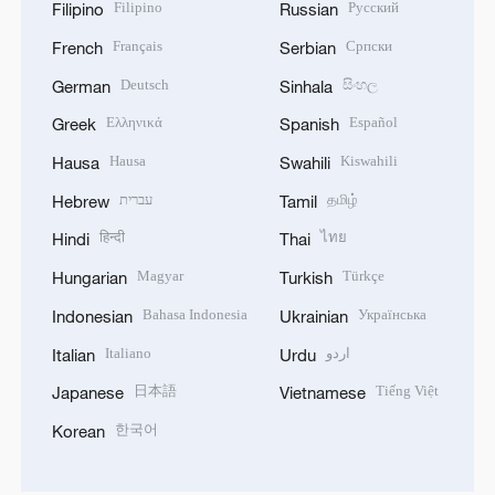
Filipino
Русский
Filipino
Russian
Français
Српски
French
Serbian
Deutsch
සිංහල
German
Sinhala
Ελληνικά
Español
Greek
Spanish
Hausa
Kiswahili
Hausa
Swahili
עברית
தமிழ்
Hebrew
Tamil
हिन्दी
ไทย
Hindi
Thai
Magyar
Türkçe
Hungarian
Turkish
Bahasa Indonesia
Українська
Indonesian
Ukrainian
Italiano
اردو
Italian
Urdu
日本語
Tiếng Việt
Japanese
Vietnamese
한국어
Korean