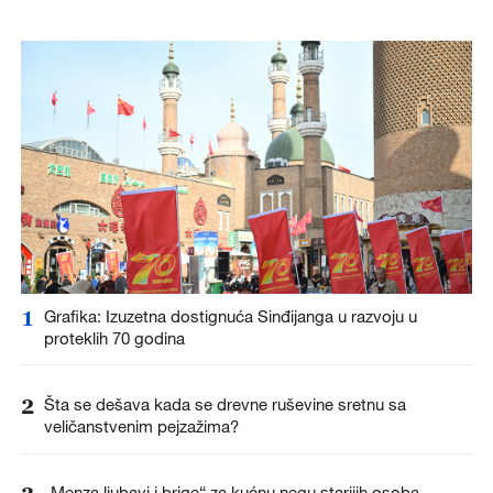
1
Grafika: Izuzetna dostignuća Sinđijanga u razvoju u
proteklih 70 godina
2
Šta se dešava kada se drevne ruševine sretnu sa
veličanstvenim pejzažima?
„Menza ljubavi i brige“ za kućnu negu starijih osoba