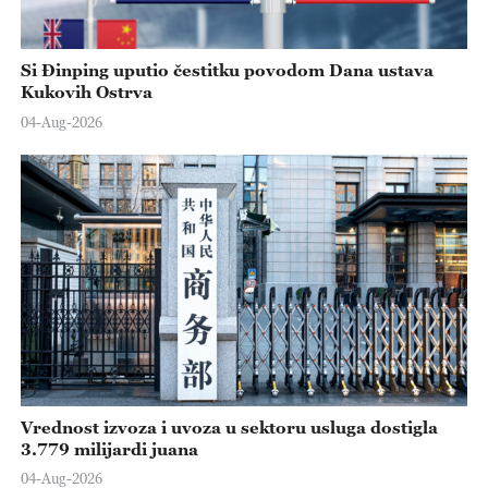
Si Đinping uputio čestitku povodom Dana ustava
Kukovih Ostrva
04-Aug-2026
Vrednost izvoza i uvoza u sektoru usluga dostigla
3.779 milijardi juana
04-Aug-2026