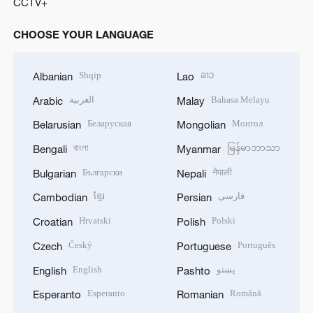
CCTV+
CHOOSE YOUR LANGUAGE
Shqip
ລາວ
Albanian
Lao
العربية
Bahasa Melayu
Arabic
Malay
Беларуская
Монгол
Belarusian
Mongolian
বাংলা
မြန်မာဘာသာ
Bengali
Myanmar
Български
नेपाली
Bulgarian
Nepali
ខ្មែរ
فارسی
Cambodian
Persian
Hrvatski
Polski
Croatian
Polish
Český
Português
Czech
Portuguese
English
پښتو
English
Pashto
Esperanto
Română
Esperanto
Romanian