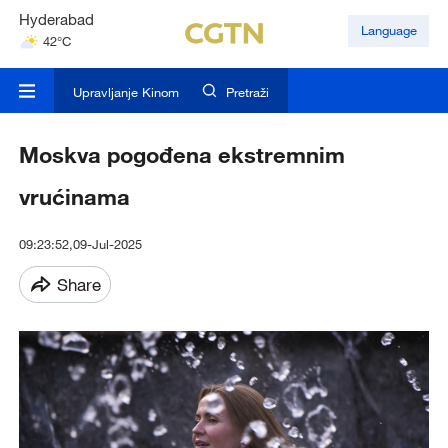
Hyderabad
Language
42°C
Mumbai
31°C
Upravljanje Kinom
Pretraži
Moskva pogođena ekstremnim
vrućinama
09:23:52,09-Jul-2025
Share