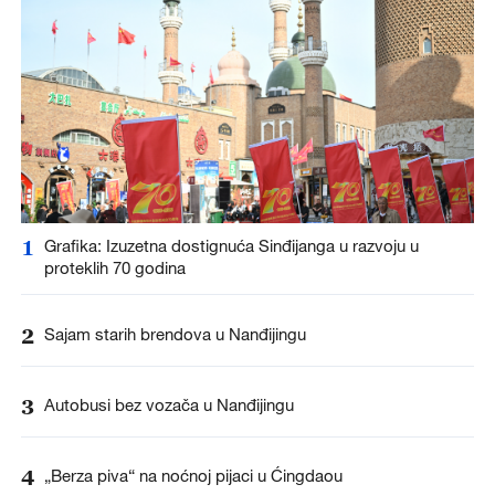
1
Grafika: Izuzetna dostignuća Sinđijanga u razvoju u
proteklih 70 godina
2
Sajam starih brendova u Nanđijingu
3
Autobusi bez vozača u Nanđijingu
4
„Berza piva“ na noćnoj pijaci u Ćingdaou