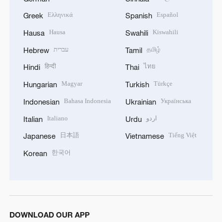
Ελληνικά
Español
Greek
Spanish
Hausa
Kiswahili
Hausa
Swahili
עברית
தமிழ்
Hebrew
Tamil
हिन्दी
ไทย
Hindi
Thai
Magyar
Türkçe
Hungarian
Turkish
Bahasa Indonesia
Українська
Indonesian
Ukrainian
Italiano
اردو
Italian
Urdu
日本語
Tiếng Việt
Japanese
Vietnamese
한국어
Korean
DOWNLOAD OUR APP