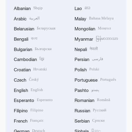
Shqip
ລາວ
Albanian
Lao
العربية
Bahasa Melayu
Arabic
Malay
Беларуская
Монгол
Belarusian
Mongolian
বাংলা
မြန်မာဘာသာ
Bengali
Myanmar
Български
नेपाली
Bulgarian
Nepali
ខ្មែរ
فارسی
Cambodian
Persian
Hrvatski
Polski
Croatian
Polish
Český
Português
Czech
Portuguese
English
پښتو
English
Pashto
Esperanto
Română
Esperanto
Romanian
Filipino
Русский
Filipino
Russian
Français
Српски
French
Serbian
Deutsch
සිංහල
German
Sinhala