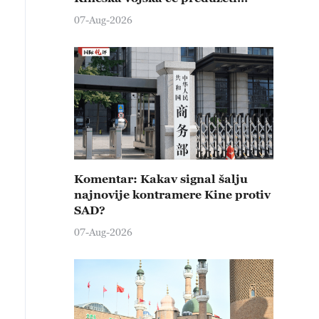
čvrste kontramere protiv svih
07-Aug-2026
provokativnih pokušaja
izazivanja nemira
Komentar: Kakav signal šalju
najnovije kontramere Kine protiv
SAD?
07-Aug-2026