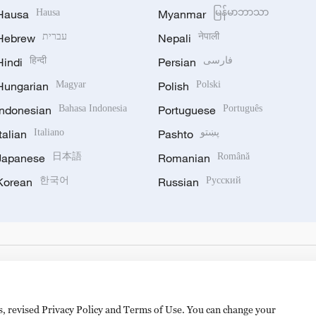
Hausa
Hausa
Myanmar
မြန်မာဘာသာ
Hebrew
עברית
Nepali
नेपाली
Hindi
हिन्दी
Persian
فارسی
Hungarian
Magyar
Polish
Polski
Indonesian
Bahasa Indonesia
Portuguese
Português
Italian
Italiano
Pashto
پښتو
Japanese
日本語
Romanian
Română
Korean
한국어
Russian
Русский
es, revised Privacy Policy and Terms of Use. You can change your