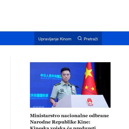
Upravljanje Kinom
Pretraži
Ministarstvo nacionalne odbrane
Narodne Republike Kine:
Kineska vojska će preduzeti