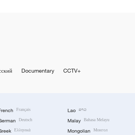
сский
Documentary
CCTV+
French
Français
Lao
ລາວ
German
Deutsch
Malay
Bahasa Melayu
Greek
Ελληνικά
Mongolian
Монгол