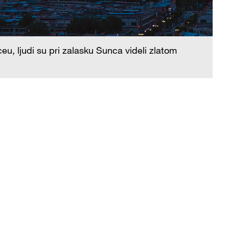
u, ljudi su pri zalasku Sunca videli zlatom
U 
ob