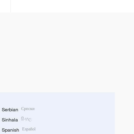
Serbian
Српски
Sinhala
සිංහල
Spanish
Español