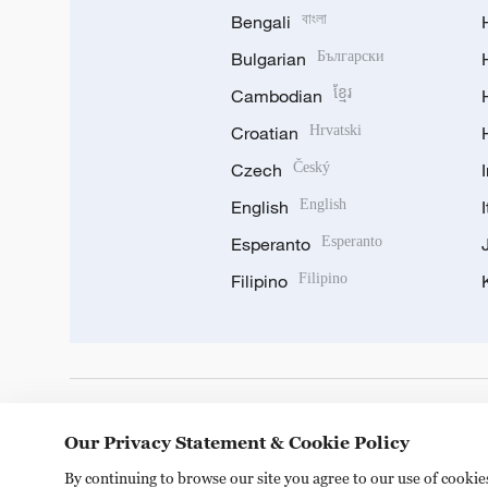
Bengali
বাংলা
Bulgarian
Български
Cambodian
ខ្មែរ
Croatian
Hrvatski
Czech
Český
English
English
Esperanto
Esperanto
Filipino
Filipino
DOWNLOAD OUR APP
Our Privacy Statement & Cookie Policy
By continuing to browse our site you agree to our use of cooki