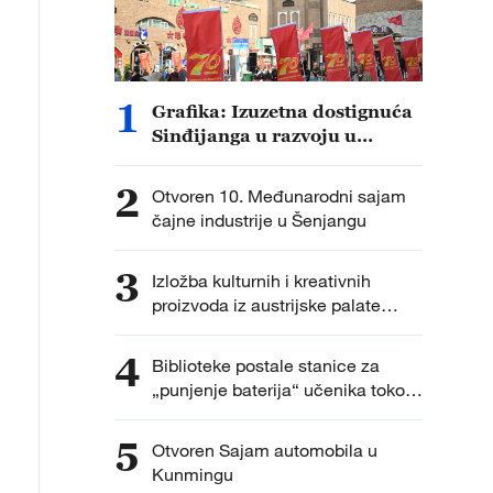
1
okrugu Gjangce, u tibetanskom gradu Šigaceu, ljudi su 
Grafika: Izuzetna dostignuća
Sinđijanga u razvoju u
asjanu planinu.
proteklih 70 godina
2
Otvoren 10. Međunarodni sajam
čajne industrije u Šenjangu
3
Izložba kulturnih i kreativnih
proizvoda iz austrijske palate
Belvedere
4
Biblioteke postale stanice za
„punjenje baterija“ učenika tokom
letnjeg raspusta
5
Otvoren Sajam automobila u
Kunmingu