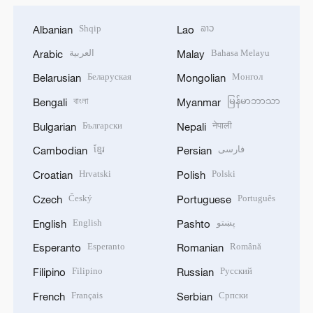
Shqip
ລາວ
Albanian
Lao
العربية
Bahasa Melayu
Arabic
Malay
Беларуская
Монгол
Belarusian
Mongolian
বাংলা
မြန်မာဘာသာ
Bengali
Myanmar
Български
नेपाली
Bulgarian
Nepali
ខ្មែរ
فارسی
Cambodian
Persian
Hrvatski
Polski
Croatian
Polish
Český
Português
Czech
Portuguese
English
پښتو
English
Pashto
Esperanto
Română
Esperanto
Romanian
Filipino
Русский
Filipino
Russian
Français
Српски
French
Serbian