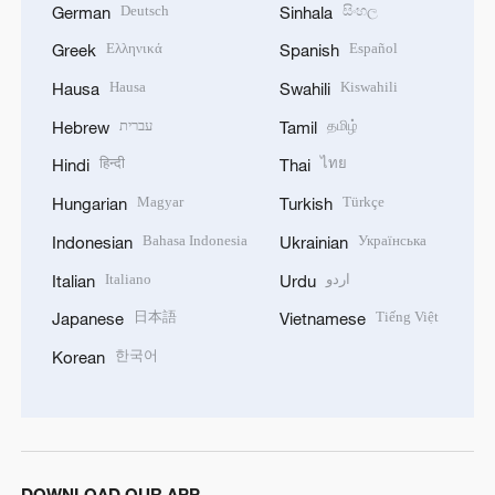
Deutsch
සිංහල
German
Sinhala
Ελληνικά
Español
Greek
Spanish
Hausa
Kiswahili
Hausa
Swahili
עברית
தமிழ்
Hebrew
Tamil
हिन्दी
ไทย
Hindi
Thai
Magyar
Türkçe
Hungarian
Turkish
Bahasa Indonesia
Українська
Indonesian
Ukrainian
Italiano
اردو
Italian
Urdu
日本語
Tiếng Việt
Japanese
Vietnamese
한국어
Korean
DOWNLOAD OUR APP