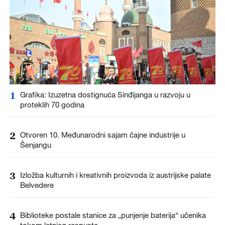
1
Grafika: Izuzetna dostignuća Sinđijanga u razvoju u
proteklih 70 godina
2
Otvoren 10. Međunarodni sajam čajne industrije u
Šenjangu
3
Izložba kulturnih i kreativnih proizvoda iz austrijske palate
Belvedere
4
Biblioteke postale stanice za „punjenje baterija“ učenika