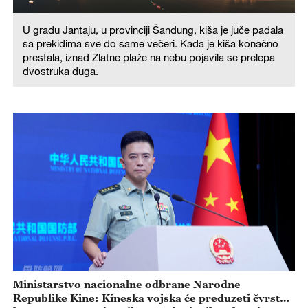
U gradu Jantaju, u provinciji Šandung, kiša je juče padala
a
sa prekidima sve do same večeri. Kada je kiša konačno
prestala, iznad Zlatne plaže na nebu pojavila se prelepa
dvostruka duga.
Ministarstvo nacionalne odbrane Narodne
Republike Kine: Kineska vojska će preduzeti čvrste