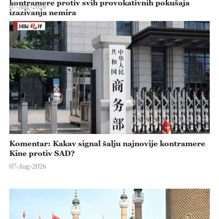
kontramere protiv svih provokativnih pokušaja
07-Aug-2026
izazivanja nemira
Komentar: Kakav signal šalju najnovije kontramere
Kine protiv SAD?
07-Aug-2026