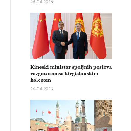
26-Jul-2026
Kineski ministar spoljnih poslova
razgovarao sa kirgistanskim
kolegom
26-Jul-2026