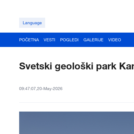
Language
POČETNA
VESTI
POGLEDI
GALERIJE
VIDEO
Svetski geološki park Kan
09:47:07,20-May-2026