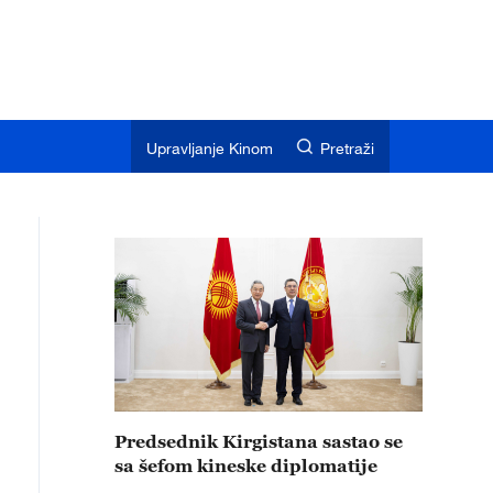
Upravljanje Kinom
Pretraži
Predsednik Kirgistana sastao se
sa šefom kineske diplomatije