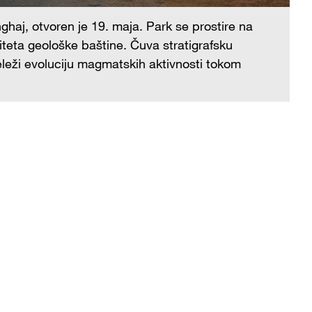
nghaj, otvoren je 19. maja. Park se prostire na
Sv
iteta geološke baštine. Čuva stratigrafsku
3.
beleži evoluciju magmatskih aktivnosti tokom
st
in