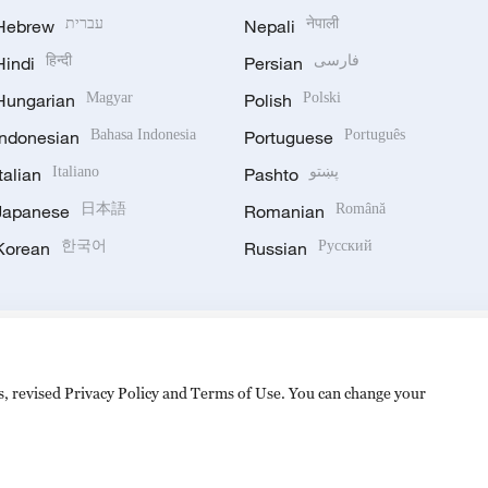
Hebrew
עברית
Nepali
नेपाली
Hindi
हिन्दी
Persian
فارسی
Hungarian
Magyar
Polish
Polski
Indonesian
Bahasa Indonesia
Portuguese
Português
Italian
Italiano
Pashto
پښتو
Japanese
日本語
Romanian
Română
Korean
한국어
Russian
Русский
es, revised Privacy Policy and Terms of Use. You can change your