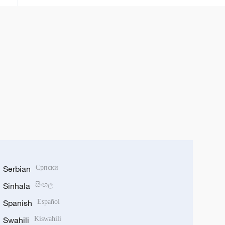
Serbian
Српски
Sinhala
සිංහල
Spanish
Español
Swahili
Kiswahili