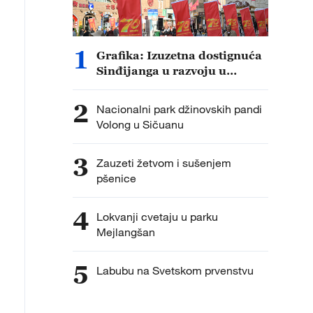
etski geološki park Kanbula, u provinciji Ćinghaj, otvor
149,34 kvadratnih kilometara i ima 162 lokaliteta geološ
1
Grafika: Izuzetna dostignuća
rukturu tri važna geološka perioda i jasno beleži evolu
Sinđijanga u razvoju u
dosinijskog i janšanskog perioda.
proteklih 70 godina
2
Nacionalni park džinovskih pandi
Volong u Sičuanu
3
Zauzeti žetvom i sušenjem
pšenice
4
Lokvanji cvetaju u parku
Mejlangšan
5
Labubu na Svetskom prvenstvu