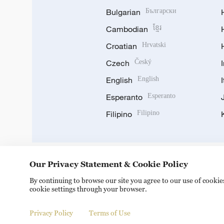
Bulgarian
Български
Cambodian
ខ្មែរ
Croatian
Hrvatski
Czech
Český
English
English
Esperanto
Esperanto
Filipino
Filipino
Our Privacy Statement & Cookie Policy
DOWNLOAD OUR APP
By continuing to browse our site you agree to our use of cooki
cookie settings through your browser.
Privacy Policy
Terms of Use