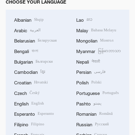
CHOOSE YOUR LANGUAGE
Shqip
ລາວ
Albanian
Lao
العربية
Bahasa Melayu
Arabic
Malay
Беларуская
Монгол
Belarusian
Mongolian
বাংলা
မြန်မာဘာသာ
Bengali
Myanmar
Български
नेपाली
Bulgarian
Nepali
ខ្មែរ
فارسی
Cambodian
Persian
Hrvatski
Polski
Croatian
Polish
Český
Português
Czech
Portuguese
English
پښتو
English
Pashto
Esperanto
Română
Esperanto
Romanian
Filipino
Русский
Filipino
Russian
Français
Српски
French
Serbian