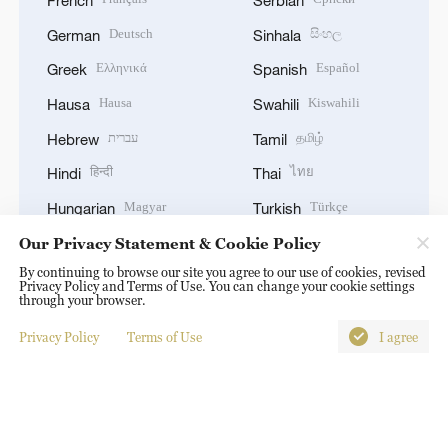
Deutsch
සිංහල
German
Sinhala
Ελληνικά
Español
Greek
Spanish
Hausa
Kiswahili
Hausa
Swahili
עברית
தமிழ்
Hebrew
Tamil
हिन्दी
ไทย
Hindi
Thai
Magyar
Türkçe
Hungarian
Turkish
Bahasa Indonesia
Українська
Our Privacy Statement & Cookie Policy
Indonesian
Ukrainian
By continuing to browse our site you agree to our use of cookies, revised
Italiano
اردو
Italian
Urdu
Privacy Policy and Terms of Use. You can change your cookie settings
through your browser.
日本語
Tiếng Việt
Japanese
Vietnamese
Privacy Policy
Terms of Use
I agree
한국어
Korean