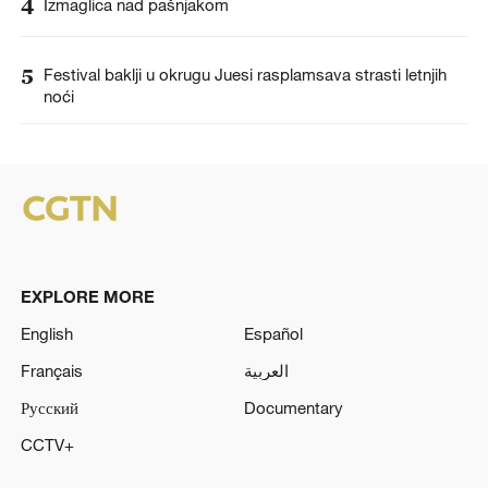
4
Izmaglica nad pašnjakom
5
Festival baklji u okrugu Juesi rasplamsava strasti letnjih
noći
EXPLORE MORE
English
Español
Français
العربية
Русский
Documentary
CCTV+