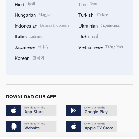
हिन्दी
ไทย
Hindi
Thai
Magyar
Türkçe
Hungarian
Turkish
Bahasa Indonesia
Українська
Indonesian
Ukrainian
Italiano
اردو
Italian
Urdu
日本語
Tiếng Việt
Japanese
Vietnamese
한국어
Korean
DOWNLOAD OUR APP