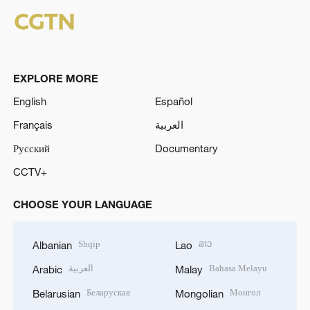
EXPLORE MORE
English
Español
Français
العربية
Русский
Documentary
CCTV+
CHOOSE YOUR LANGUAGE
Shqip
ລາວ
Albanian
Lao
العربية
Bahasa Melayu
Arabic
Malay
Беларуская
Монгол
Belarusian
Mongolian