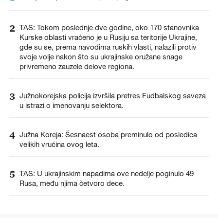
2
TAS: Tokom poslednje dve godine, oko 170 stanovnika
Kurske oblasti vraćeno je u Rusiju sa teritorije Ukrajine,
gde su se, prema navodima ruskih vlasti, nalazili protiv
svoje volje nakon što su ukrajinske oružane snage
privremeno zauzele delove regiona.
3
Južnokorejska policija izvršila pretres Fudbalskog saveza
u istrazi o imenovanju selektora.
4
Južna Koreja: Šesnaest osoba preminulo od posledica
velikih vrućina ovog leta.
5
TAS: U ukrajinskim napadima ove nedelje poginulo 49
Rusa, među njima četvoro dece.