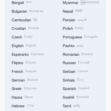
বাংলা
မြန်မာဘာသာ
Bengali
Myanmar
Български
नेपाली
Bulgarian
Nepali
ខ្មែរ
فارسی
Cambodian
Persian
Hrvatski
Polski
Croatian
Polish
Český
Português
Czech
Portuguese
English
پښتو
English
Pashto
Esperanto
Română
Esperanto
Romanian
Filipino
Русский
Filipino
Russian
Français
Српски
French
Serbian
Deutsch
සිංහල
German
Sinhala
Ελληνικά
Español
Greek
Spanish
Hausa
Kiswahili
Hausa
Swahili
עברית
தமிழ்
Hebrew
Tamil