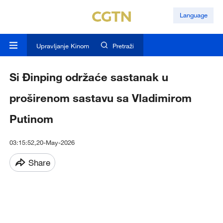
Language
Upravljanje Kinom
Pretraži
Si Đinping održaće sastanak u
proširenom sastavu sa Vladimirom
Putinom
03:15:52,20-May-2026
Share