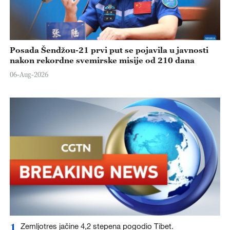
Posada Šendžou-21 prvi put se pojavila u javnosti
nakon rekordne svemirske misije od 210 dana
06-Aug-2026
1
Zemljotres jačine 4,2 stepena pogodio Tibet.