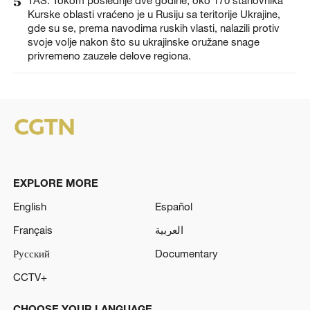
5
TAS: Tokom poslednje dve godine, oko 170 stanovnika
Kurske oblasti vraćeno je u Rusiju sa teritorije Ukrajine,
gde su se, prema navodima ruskih vlasti, nalazili protiv
svoje volje nakon što su ukrajinske oružane snage
privremeno zauzele delove regiona.
EXPLORE MORE
English
Español
Français
العربية
Русский
Documentary
CCTV+
CHOOSE YOUR LANGUAGE