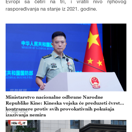
Evropi sa četiri na tri, i vratili nivo njihovog
raspoređivanja na stanje iz 2021. godine.
Ministarstvo nacionalne odbrane Narodne
Republike Kine: Kineska vojska će preduzeti čvrste
kontramere protiv svih provokativnih pokušaja
07-Aug-2026
izazivanja nemira