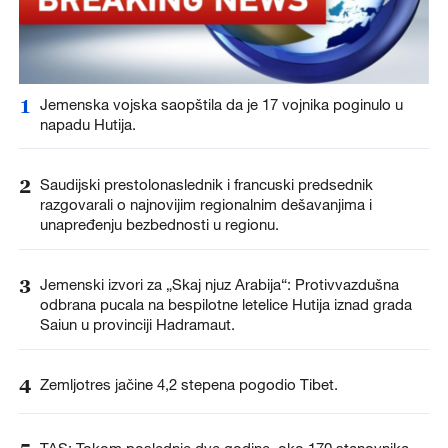
1
Jemenska vojska saopštila da je 17 vojnika poginulo u
napadu Hutija.
2
Saudijski prestolonaslednik i francuski predsednik
razgovarali o najnovijim regionalnim dešavanjima i
unapređenju bezbednosti u regionu.
3
Jemenski izvori za „Skaj njuz Arabija“: Protivvazdušna
odbrana pucala na bespilotne letelice Hutija iznad grada
Saiun u provinciji Hadramaut.
4
Zemljotres jačine 4,2 stepena pogodio Tibet.