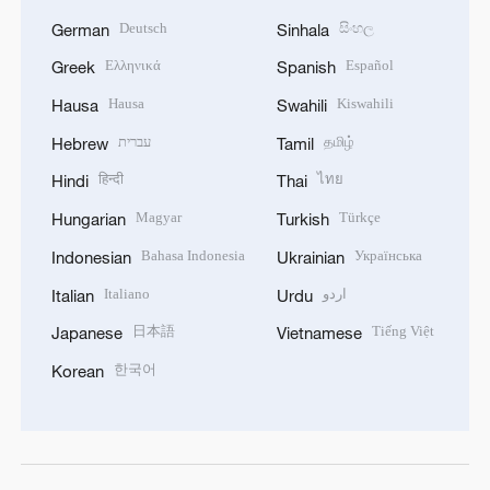
Deutsch
සිංහල
German
Sinhala
Ελληνικά
Español
Greek
Spanish
Hausa
Kiswahili
Hausa
Swahili
עברית
தமிழ்
Hebrew
Tamil
हिन्दी
ไทย
Hindi
Thai
Magyar
Türkçe
Hungarian
Turkish
Bahasa Indonesia
Українська
Indonesian
Ukrainian
Italiano
اردو
Italian
Urdu
日本語
Tiếng Việt
Japanese
Vietnamese
한국어
Korean