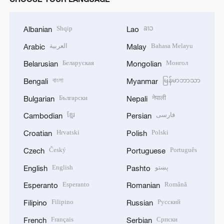
Shqip
ລາວ
Albanian
Lao
العربية
Bahasa Melayu
Arabic
Malay
Беларуская
Монгол
Belarusian
Mongolian
বাংলা
မြန်မာဘာသာ
Bengali
Myanmar
Български
नेपाली
Bulgarian
Nepali
ខ្មែរ
فارسی
Cambodian
Persian
Hrvatski
Polski
Croatian
Polish
Český
Português
Czech
Portuguese
English
پښتو
English
Pashto
Esperanto
Română
Esperanto
Romanian
Filipino
Русский
Filipino
Russian
Français
Српски
French
Serbian