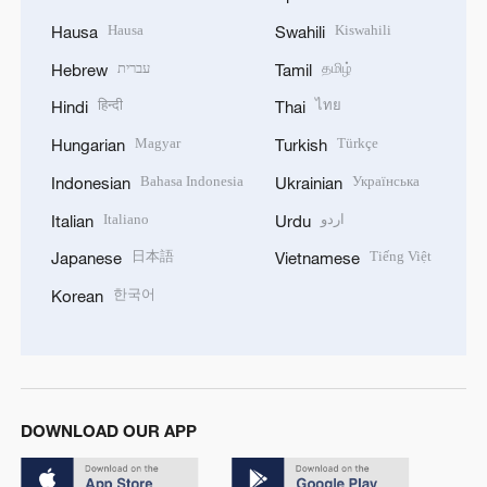
Hausa
Kiswahili
Hausa
Swahili
עברית
தமிழ்
Hebrew
Tamil
हिन्दी
ไทย
Hindi
Thai
Magyar
Türkçe
Hungarian
Turkish
Bahasa Indonesia
Українська
Indonesian
Ukrainian
Italiano
اردو
Italian
Urdu
日本語
Tiếng Việt
Japanese
Vietnamese
한국어
Korean
DOWNLOAD OUR APP