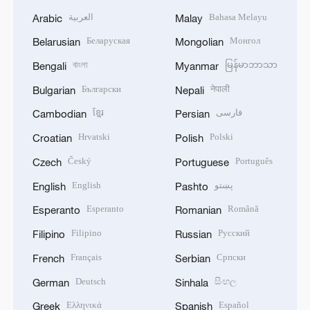
العربية
Bahasa Melayu
Arabic
Malay
Беларуская
Монгол
Belarusian
Mongolian
বাংলা
မြန်မာဘာသာ
Bengali
Myanmar
Български
नेपाली
Bulgarian
Nepali
ខ្មែរ
فارسی
Cambodian
Persian
Hrvatski
Polski
Croatian
Polish
Český
Português
Czech
Portuguese
English
پښتو
English
Pashto
Esperanto
Română
Esperanto
Romanian
Filipino
Русский
Filipino
Russian
Français
Српски
French
Serbian
Deutsch
සිංහල
German
Sinhala
Ελληνικά
Español
Greek
Spanish