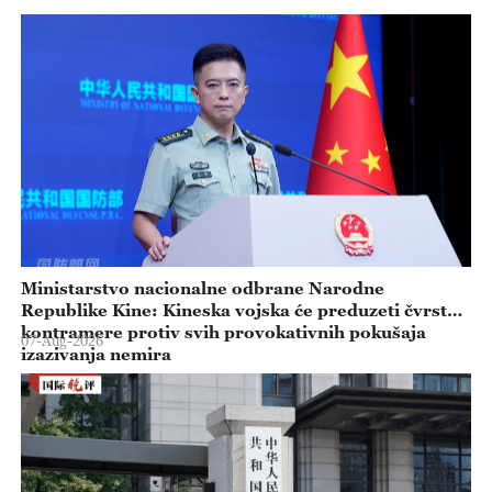
Ministarstvo nacionalne odbrane Narodne
Republike Kine: Kineska vojska će preduzeti čvrste
kontramere protiv svih provokativnih pokušaja
07-Aug-2026
izazivanja nemira