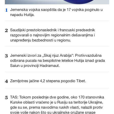
1
Jemenska vojska saopštila da je 17 vojnika poginulo u
napadu Hutija.
2
Saudijski prestolonaslednik i francuski predsednik
razgovarali o najnovijim regionalnim dešavanjima i
unapređenju bezbednosti u regionu.
3
Jemenski izvori za „Skaj njuz Arabija“: Protivvazdušna
odbrana pucala na bespilotne letelice Hutija iznad grada
Saiun u provinciji Hadramaut.
4
Zemljotres jačine 4,2 stepena pogodio Tibet.
5
TAS: Tokom poslednje dve godine, oko 170 stanovnika
Kurske oblasti vraćeno je u Rusiju sa teritorije Ukrajine,
gde su se, prema navodima ruskih vlasti, nalazili protiv
svoje volje nakon što su ukrajinske oružane snage