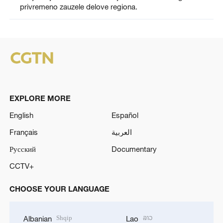
privremeno zauzele delove regiona.
EXPLORE MORE
English
Español
Français
العربية
Русский
Documentary
CCTV+
CHOOSE YOUR LANGUAGE
Shqip
ລາວ
Albanian
Lao