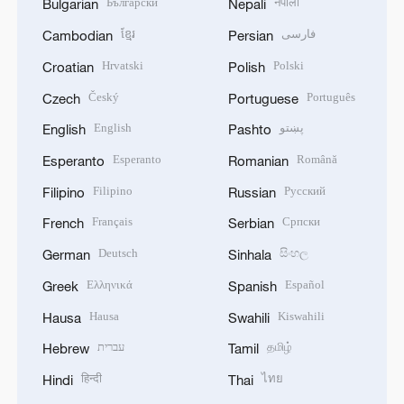
Български
नेपाली
Bulgarian
Nepali
ខ្មែរ
فارسی
Cambodian
Persian
Hrvatski
Polski
Croatian
Polish
Český
Português
Czech
Portuguese
English
پښتو
English
Pashto
Esperanto
Română
Esperanto
Romanian
Filipino
Русский
Filipino
Russian
Français
Српски
French
Serbian
Deutsch
සිංහල
German
Sinhala
Ελληνικά
Español
Greek
Spanish
Hausa
Kiswahili
Hausa
Swahili
עברית
தமிழ்
Hebrew
Tamil
हिन्दी
ไทย
Hindi
Thai