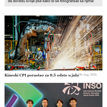
da dovedu svoje pse kako bi se fotografisali sa njima!
09-Aug-2026
Kineski CPI porastao za 0,5 odsto u julu