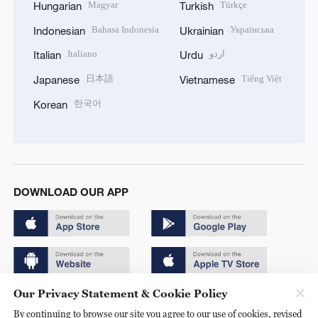
Magyar
Türkçe
Hungarian
Turkish
Bahasa Indonesia
Українська
Indonesian
Ukrainian
Italiano
اردو
Italian
Urdu
日本語
Tiếng Việt
Japanese
Vietnamese
한국어
Korean
DOWNLOAD OUR APP
Our Privacy Statement & Cookie Policy
Copyright © 2024 CGTN.
By continuing to browse our site you agree to our use of cookies, revised