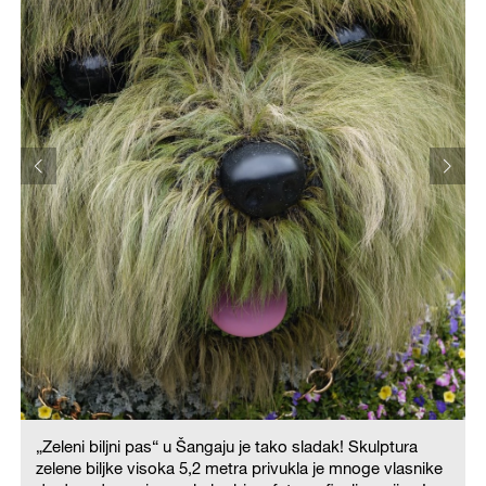
„Zeleni biljni pas“ u Šangaju je tako sladak! Skulptura
zelene biljke visoka 5,2 metra privukla je mnoge vlasnike