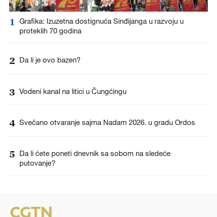
1
Grafika: Izuzetna dostignuća Sinđijanga u razvoju u
proteklih 70 godina
2
Da li je ovo bazen?
3
Vodeni kanal na litici u Čungćingu
4
Svečano otvaranje sajma Nadam 2026. u gradu Ordos
5
Da li ćete poneti dnevnik sa sobom na sledeće
putovanje?