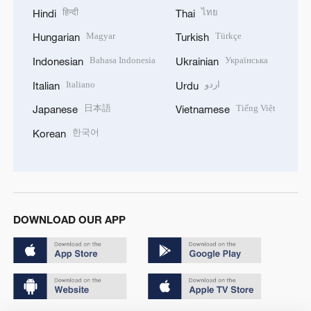
हिन्दी
ไทย
Hindi
Thai
Magyar
Türkçe
Hungarian
Turkish
Bahasa Indonesia
Українська
Indonesian
Ukrainian
Italiano
اردو
Italian
Urdu
日本語
Tiếng Việt
Japanese
Vietnamese
한국어
Korean
DOWNLOAD OUR APP