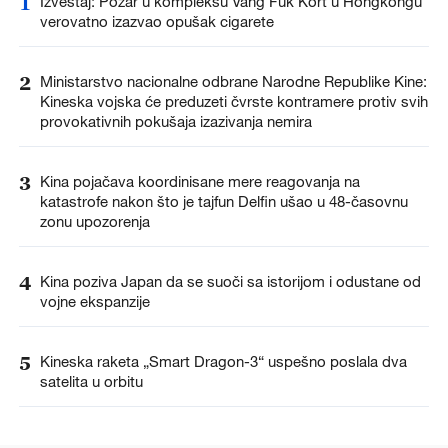
1
Izveštaj: Požar u kompleksu Vang Fuk Kort u Hongkongu
verovatno izazvao opušak cigarete
2
Ministarstvo nacionalne odbrane Narodne Republike Kine:
Kineska vojska će preduzeti čvrste kontramere protiv svih
provokativnih pokušaja izazivanja nemira
3
Kina pojačava koordinisane mere reagovanja na
katastrofe nakon što je tajfun Delfin ušao u 48-časovnu
zonu upozorenja
4
Kina poziva Japan da se suoči sa istorijom i odustane od
vojne ekspanzije
5
Kineska raketa „Smart Dragon-3“ uspešno poslala dva
satelita u orbitu