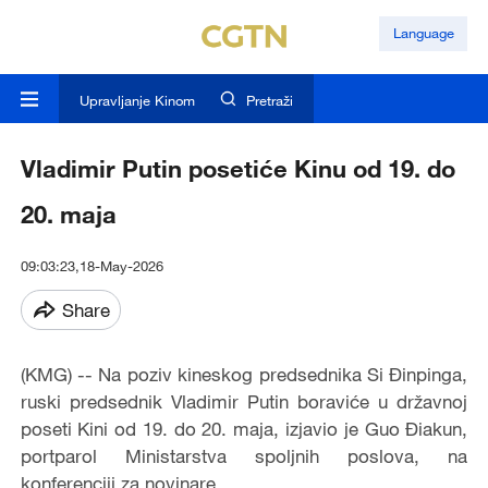
Language
Upravljanje Kinom
Pretraži
Vladimir Putin posetiće Kinu od 19. do
20. maja
09:03:23,18-May-2026
Share
(KMG) -- Na poziv kineskog predsednika Si Đinpinga,
ruski predsednik Vladimir Putin boraviće u državnoj
poseti Kini od 19. do 20. maja, izjavio je Guo Điakun,
portparol Ministarstva spoljnih poslova, na
konferenciji za novinare.