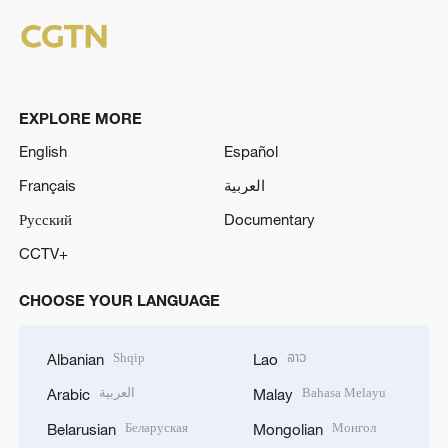
EXPLORE MORE
English
Español
Français
العربية
Русский
Documentary
CCTV+
CHOOSE YOUR LANGUAGE
Shqip
ລາວ
Albanian
Lao
العربية
Bahasa Melayu
Arabic
Malay
Беларуская
Монгол
Belarusian
Mongolian