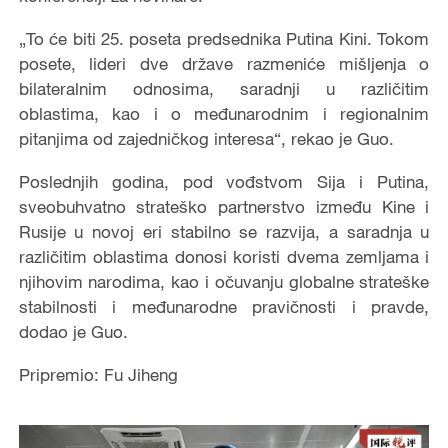
„To će biti 25. poseta predsednika Putina Kini. Tokom
posete, lideri dve države razmeniće mišljenja o
bilateralnim odnosima, saradnji u različitim
oblastima, kao i o međunarodnim i regionalnim
pitanjima od zajedničkog interesa“, rekao je Guo.
Poslednjih godina, pod vođstvom Sija i Putina,
sveobuhvatno strateško partnerstvo između Kine i
Rusije u novoj eri stabilno se razvija, a saradnja u
različitim oblastima donosi koristi dvema zemljama i
njihovim narodima, kao i očuvanju globalne strateške
stabilnosti i međunarodne pravičnosti i pravde,
dodao je Guo.
Pripremio: Fu Jiheng