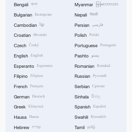
বাংলা
မြန်မာဘာသာ
Bengali
Myanmar
Български
नेपाली
Bulgarian
Nepali
ខ្មែរ
فارسی
Cambodian
Persian
Hrvatski
Polski
Croatian
Polish
Český
Português
Czech
Portuguese
English
پښتو
English
Pashto
Esperanto
Română
Esperanto
Romanian
Filipino
Русский
Filipino
Russian
Français
Српски
French
Serbian
Deutsch
සිංහල
German
Sinhala
Ελληνικά
Español
Greek
Spanish
Hausa
Kiswahili
Hausa
Swahili
עברית
தமிழ்
Hebrew
Tamil