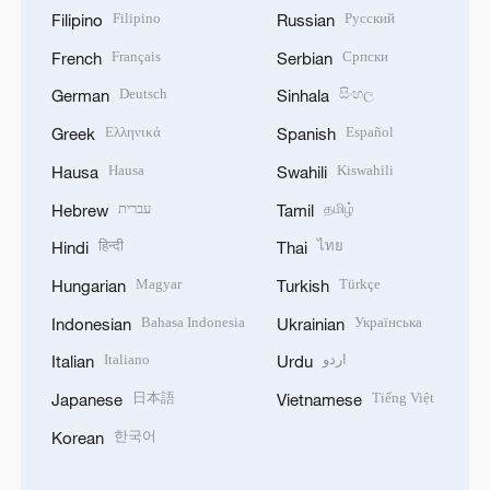
Filipino
Русский
Filipino
Russian
Français
Српски
French
Serbian
Deutsch
සිංහල
German
Sinhala
Ελληνικά
Español
Greek
Spanish
Hausa
Kiswahili
Hausa
Swahili
עברית
தமிழ்
Hebrew
Tamil
हिन्दी
ไทย
Hindi
Thai
Magyar
Türkçe
Hungarian
Turkish
Bahasa Indonesia
Українська
Indonesian
Ukrainian
Italiano
اردو
Italian
Urdu
日本語
Tiếng Việt
Japanese
Vietnamese
한국어
Korean