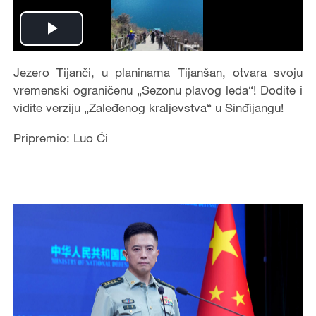
Play
Video
Jezero Tijanči, u planinama Tijanšan, otvara svoju
vremenski ograničenu „Sezonu plavog leda“! Dođite i
vidite verziju „Zaleđenog kraljevstva“ u Sinđijangu!
Pripremio: Luo Ći