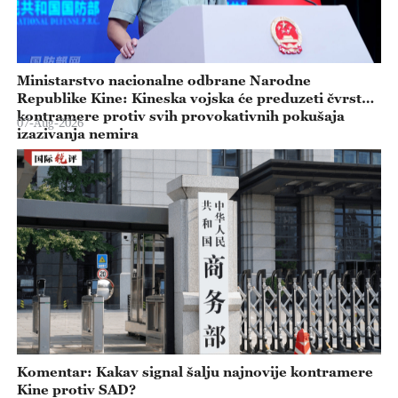
Ministarstvo nacionalne odbrane Narodne
Republike Kine: Kineska vojska će preduzeti čvrste
kontramere protiv svih provokativnih pokušaja
07-Aug-2026
izazivanja nemira
Komentar: Kakav signal šalju najnovije kontramere
Kine protiv SAD?