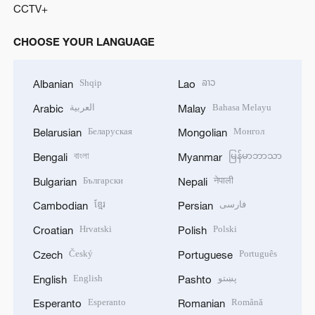
CCTV+
CHOOSE YOUR LANGUAGE
Shqip
ລາວ
Albanian
Lao
العربية
Bahasa Melayu
Arabic
Malay
Беларуская
Монгол
Belarusian
Mongolian
বাংলা
မြန်မာဘာသာ
Bengali
Myanmar
Български
नेपाली
Bulgarian
Nepali
ខ្មែរ
فارسی
Cambodian
Persian
Hrvatski
Polski
Croatian
Polish
Český
Português
Czech
Portuguese
English
پښتو
English
Pashto
Esperanto
Română
Esperanto
Romanian