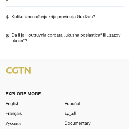
4
Koliko iznenađenja krije provincija Guidžou?
5
Da li je Houttuynia cordata „ukusna poslastica“ ili „izazov
ukusa“?
EXPLORE MORE
English
Español
Français
العربية
Русский
Documentary