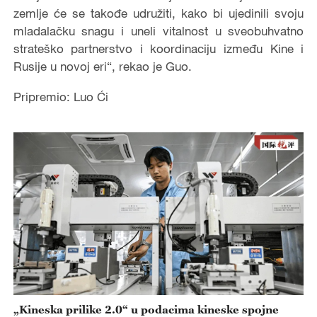
zemlje će se takođe udružiti, kako bi ujedinili svoju
mladalačku snagu i uneli vitalnost u sveobuhvatno
strateško partnerstvo i koordinaciju između Kine i
Rusije u novoj eri“, rekao je Guo.
Pripremio: Luo Ći
„Kineska prilike 2.0“ u podacima kineske spojne