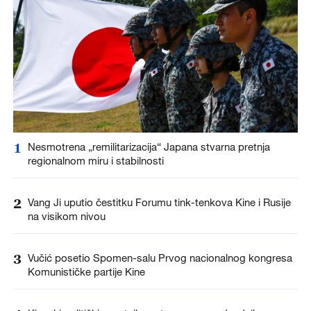
1
Nesmotrena „remilitarizacija“ Japana stvarna pretnja
regionalnom miru i stabilnosti
2
Vang Ji uputio čestitku Forumu tink-tenkova Kine i Rusije
na visikom nivou
3
Vučić posetio Spomen-salu Prvog nacionalnog kongresa
Komunističke partije Kine