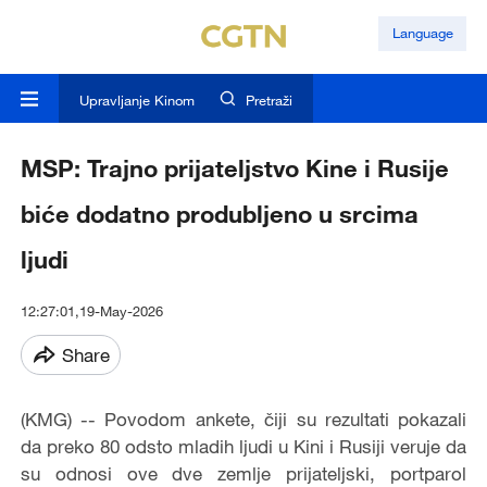
Language
Upravljanje Kinom
Pretraži
MSP: Trajno prijateljstvo Kine i Rusije
biće dodatno produbljeno u srcima
ljudi
12:27:01,19-May-2026
Share
(KMG) -- Povodom ankete, čiji su rezultati pokazali
da preko 80 odsto mladih ljudi u Kini i Rusiji veruje da
su odnosi ove dve zemlje prijateljski, portparol