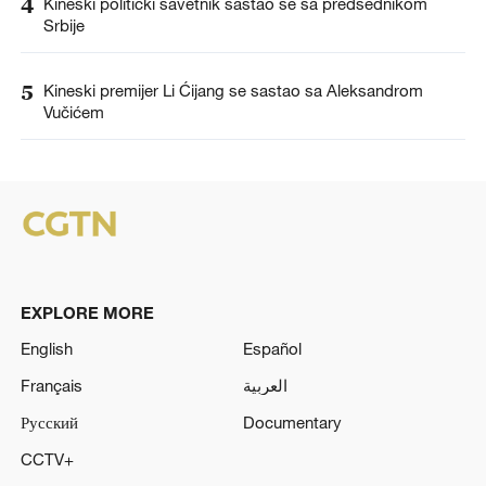
4
Kineski politički savetnik sastao se sa predsednikom
Srbije
5
Kineski premijer Li Ćijang se sastao sa Aleksandrom
Vučićem
EXPLORE MORE
English
Español
Français
العربية
Русский
Documentary
CCTV+