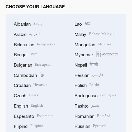
CHOOSE YOUR LANGUAGE
Shqip
ລາວ
Albanian
Lao
العربية
Bahasa Melayu
Arabic
Malay
Беларуская
Монгол
Belarusian
Mongolian
বাংলা
မြန်မာဘာသာ
Bengali
Myanmar
Български
नेपाली
Bulgarian
Nepali
ខ្មែរ
فارسی
Cambodian
Persian
Hrvatski
Polski
Croatian
Polish
Český
Português
Czech
Portuguese
English
پښتو
English
Pashto
Esperanto
Română
Esperanto
Romanian
Filipino
Русский
Filipino
Russian