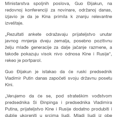
Ministarstva spoljnih poslova, Guo Đijakun, na
redovnoj konferenciji za novinare, održanoj danas,
izjavio je da je Kina primila k znanju relevantne
izveštaje.
„Rezultati ankete odražavaju prijateljstvo unutar
javnog mnjenja dveju zemalja, posebno pozitivnu
želju mlađe generacije za dalje jačanje razmene, a
takođe pokazuju visok nivo odnosa Kine i Rusije“,
rekeo je portparol.
Guo Đijakun je istakao da će ruski predsednik
Vladimir Putin danas započeti svoju državnu posetu
Kini.
„Verujemo da će se, pod strateškim vođstvom
predsednika Si Đinpinga i predsednika Vladimira
Putina, prijateljstvo Kine i Rusije dodatno produbiti i
dublje ukoreniti u srcima ljudi. Mladi ljudi iz obe