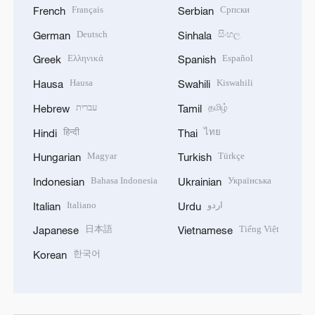
Français
Српски
French
Serbian
Deutsch
සිංහල
German
Sinhala
Ελληνικά
Español
Greek
Spanish
Hausa
Kiswahili
Hausa
Swahili
עברית
தமிழ்
Hebrew
Tamil
हिन्दी
ไทย
Hindi
Thai
Magyar
Türkçe
Hungarian
Turkish
Bahasa Indonesia
Українська
Indonesian
Ukrainian
Italiano
اردو
Italian
Urdu
日本語
Tiếng Việt
Japanese
Vietnamese
한국어
Korean