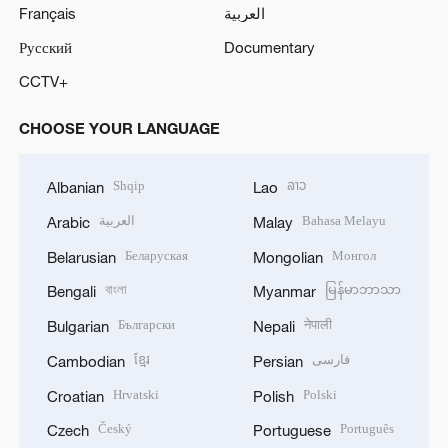
Français
العربية
Русский
Documentary
CCTV+
CHOOSE YOUR LANGUAGE
Shqip
ລາວ
Albanian
Lao
العربية
Bahasa Melayu
Arabic
Malay
Беларуская
Монгол
Belarusian
Mongolian
বাংলা
မြန်မာဘာသာ
Bengali
Myanmar
Български
नेपाली
Bulgarian
Nepali
ខ្មែរ
فارسی
Cambodian
Persian
Hrvatski
Polski
Croatian
Polish
Český
Português
Czech
Portuguese