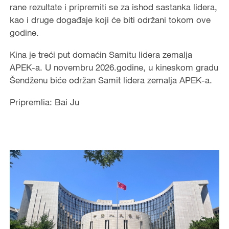
rane rezultate i pripremiti se za ishod sastanka lidera,
kao i druge događaje koji će biti održani tokom ove
godine.
Kina je treći put domaćin Samitu lidera zemalja
APEK-a. U novembru 2026.godine, u kineskom gradu
Šendženu biće održan Samit lidera zemalja APEK-a.
Pripremlia: Bai Ju