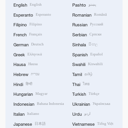
English
پښتو
English
Pashto
Esperanto
Română
Esperanto
Romanian
Filipino
Русский
Filipino
Russian
Français
Српски
French
Serbian
Deutsch
සිංහල
German
Sinhala
Ελληνικά
Español
Greek
Spanish
Hausa
Kiswahili
Hausa
Swahili
עברית
தமிழ்
Hebrew
Tamil
हिन्दी
ไทย
Hindi
Thai
Magyar
Türkçe
Hungarian
Turkish
Bahasa Indonesia
Українська
Indonesian
Ukrainian
Italiano
اردو
Italian
Urdu
日本語
Tiếng Việt
Japanese
Vietnamese