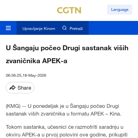
Language
Upravljanje Kinom
Pretraži
U Šangaju počeo Drugi sastanak viših
zvaničnika APEK-a
06:56:25,18-May-2026
Share
(KMG) -- U ponedeljak je u Šangaju počeo Drugi
sastanak viših zvaničnika u formatu APEK – Kina.
Tokom sastanka, učesnici će razmotriti saradnju u
okviru APEK-a u prvoj polovini ove godine, prikupiti