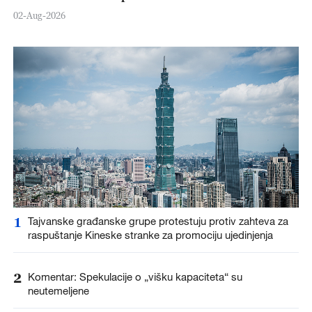
02-Aug-2026
1
Tajvanske građanske grupe protestuju protiv zahteva za
raspuštanje Kineske stranke za promociju ujedinjenja
2
Komentar: Spekulacije o „višku kapaciteta“ su
neutemeljene