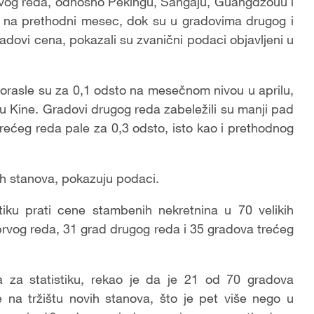
og reda, odnosno Pekingu, Šangaju, Guangdžouu i
u na prethodni mesec, dok su u gradovima drugog i
adovi cena, pokazali su zvanični podaci objavljeni u
porasle su za 0,1 odsto na mesečnom nivou u aprilu,
u Kine. Gradovi drugog reda zabeležili su manji pad
rećeg reda pale za 0,3 odsto, isto kao i prethodnog
nih stanova, pokazuju podaci.
tiku prati cene stambenih nekretnina u 70 velikih
prvog reda, 31 grad drugog reda i 35 gradova trećeg
a za statistiku, rekao je da je 21 od 70 gradova
 na tržištu novih stanova, što je pet više nego u