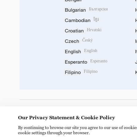
Bulgarian
Български
Cambodian
ខ្មែរ
Croatian
Hrvatski
Czech
Český
English
English
Esperanto
Esperanto
Filipino
Filipino
DOWNLOAD OUR APP
Our Privacy Statement & Cookie Policy
By continuing to browse our site you agree to our use of cooki
cookie settings through your browser.