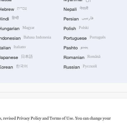
Hebrew
עברית
Nepali
नेपाली
Hindi
हिन्दी
Persian
فارسی
Hungarian
Magyar
Polish
Polski
Indonesian
Bahasa Indonesia
Portuguese
Português
Italian
Italiano
Pashto
پښتو
Japanese
日本語
Romanian
Română
Korean
한국어
Russian
Русский
es, revised Privacy Policy and Terms of Use. You can change your