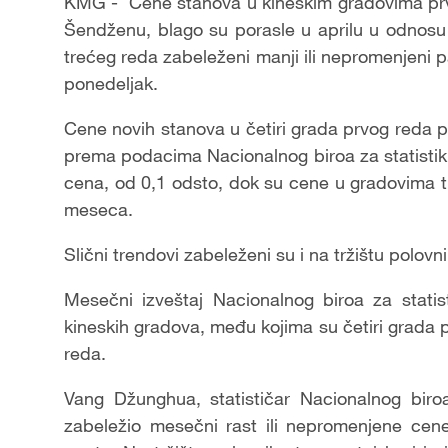
KMG - Cene stanova u kineskim gradovima prv
Šendženu, blago su porasle u aprilu u odnos
trećeg reda zabeleženi manji ili nepromenjeni p
ponedeljak.
Cene novih stanova u četiri grada prvog reda 
prema podacima Nacionalnog biroa za statistik
cena, od 0,1 odsto, dok su cene u gradovima t
meseca.
Slični trendovi zabeleženi su i na tržištu polov
Mesečni izveštaj Nacionalnog biroa za statis
kineskih gradova, među kojima su četiri grada 
reda.
Vang Džunghua, statističar Nacionalnog biro
zabeležio mesečni rast ili nepromenjene cene