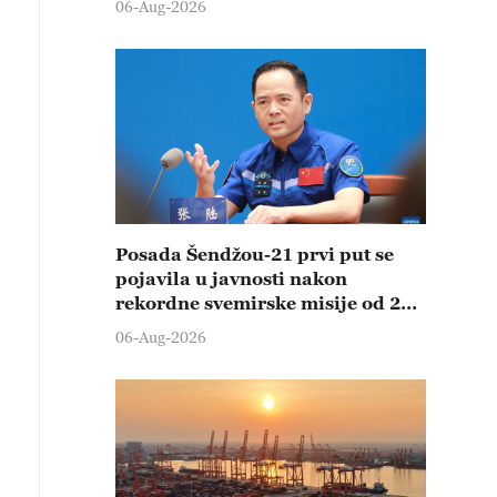
06-Aug-2026
Posada Šendžou-21 prvi put se
pojavila u javnosti nakon
rekordne svemirske misije od 210
dana
06-Aug-2026