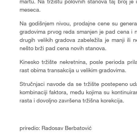
martu. Na tržištu polovnih stanova taj broj 
meseca.
Na godišnjem nivou, prodajne cene su genera
gradovima prvog reda smanjen je pad cena i na 
drugih velikih gradova zabeležila je manji il
nešto brži pad cena novih stanova.
Kinesko tržište nekretnina, posle perioda pr
rast obima transakcija u velikim gradovima.
Stručnjaci navode da se tržište postepeno uda
kombinaciji faktora, među kojima su kontinuira
rasta i dovoljno završena tržišna korekcija.
priredio: Radosav Berbatović