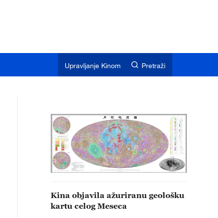
Upravljanje Kinom
Pretraži
Kina objavila ažuriranu geološku
kartu celog Meseca