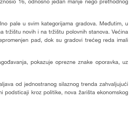
je iznosio 16, odnosno jedan manje nego prethodnog
lno pale u svim kategorijama gradova. Međutim, u
tržištu novih i na tržištu polovnih stanova. Većina
i nepromenjen pad, dok su gradovi trećeg reda imali
ilagođavanja, pokazuje oprezne znake oporavka, uz
ljava od jednostranog silaznog trenda zahvaljujući
ni podsticaji kroz politike, nova žarišta ekonomskog