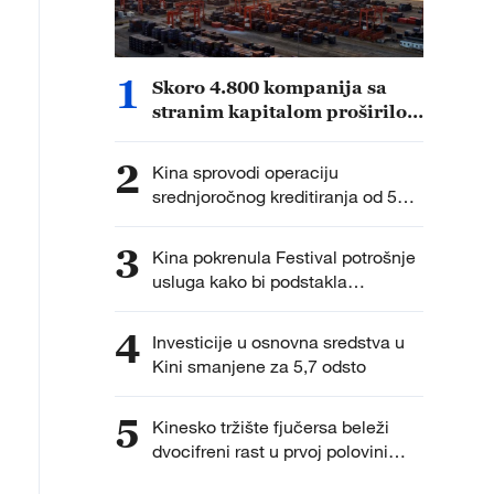
1
Skoro 4.800 kompanija sa
stranim kapitalom proširilo
investicije u Kini u prvoj
polovini godine
2
Kina sprovodi operaciju
srednjoročnog kreditiranja od 500
milijardi juana radi održavanja
likvidnosti bankarskog sistema
3
Kina pokrenula Festival potrošnje
usluga kako bi podstakla
potrošnju
4
Investicije u osnovna sredstva u
Kini smanjene za 5,7 odsto
5
Kinesko tržište fjučersa beleži
dvocifreni rast u prvoj polovini
2026. godine usled naglog