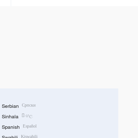
porasta trgovinskih aktivnosti
Serbian
Српски
Sinhala
සිංහල
Spanish
Español
Swahili
Kiswahili