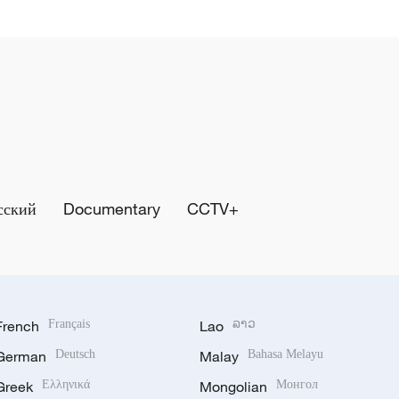
сский
Documentary
CCTV+
French
Français
Lao
ລາວ
German
Deutsch
Malay
Bahasa Melayu
Greek
Ελληνικά
Mongolian
Монгол