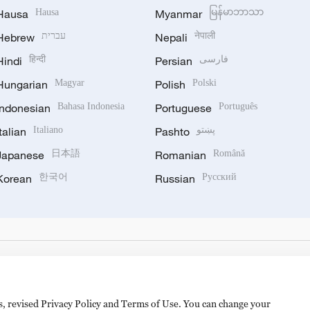
Hausa
Hausa
Myanmar
မြန်မာဘာသာ
Hebrew
עברית
Nepali
नेपाली
Hindi
हिन्दी
Persian
فارسی
Hungarian
Magyar
Polish
Polski
Indonesian
Bahasa Indonesia
Portuguese
Português
Italian
Italiano
Pashto
پښتو
Japanese
日本語
Romanian
Română
Korean
한국어
Russian
Русский
es, revised Privacy Policy and Terms of Use. You can change your