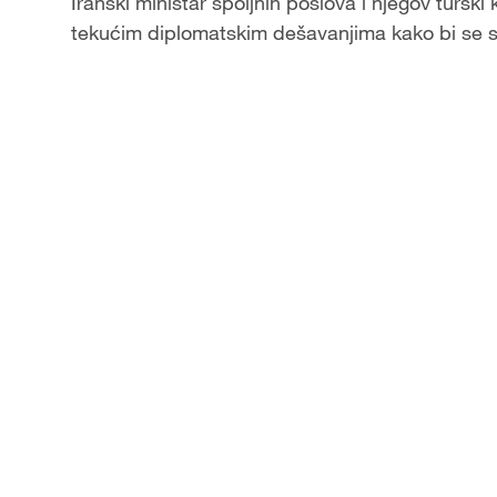
Iranski ministar spoljnih poslova i njegov turski
tekućim diplomatskim dešavanjima kako bi se sm