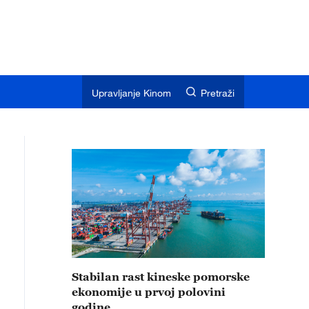
Upravljanje Kinom
Pretraži
Stabilan rast kineske pomorske
ekonomije u prvoj polovini
godine