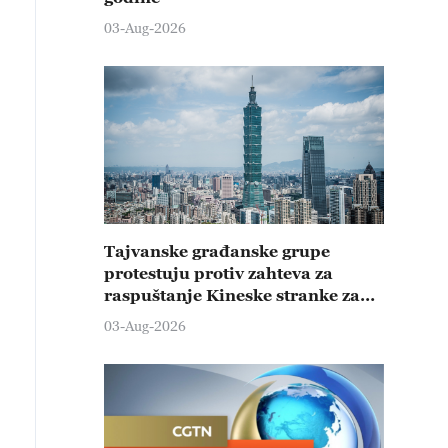
03-Aug-2026
Tajvanske građanske grupe
protestuju protiv zahteva za
raspuštanje Kineske stranke za
promociju ujedinjenja
03-Aug-2026