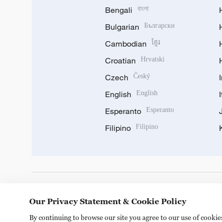
Bengali
বাংলা
Bulgarian
Български
Cambodian
ខ្មែរ
Croatian
Hrvatski
Czech
Český
English
English
Esperanto
Esperanto
Filipino
Filipino
DOWNLOAD OUR APP
Our Privacy Statement & Cookie Policy
By continuing to browse our site you agree to our use of cooki