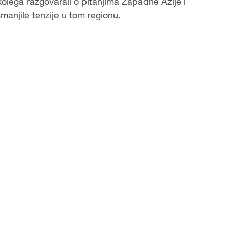
 kolega razgovarali o pitanjima Zapadne Azije i
anjile tenzije u tom regionu.