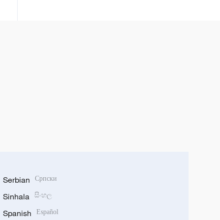
uklonila je sva ograničenja ruskim
nacije.“
sportistima i pružila im priliku da
se takmiče pod ruskom zastavom
i himnom. Pored toga, Federacija
funkcionalnog fitnesa dobila je
pravo da održava međunarodna
takmičenja u Rusiji.
Serbian
Српски
Sinhala
සිංහල
Spanish
Español