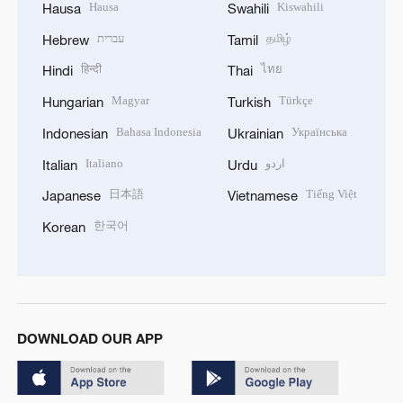
Hausa
Kiswahili
Hausa
Swahili
עברית
தமிழ்
Hebrew
Tamil
हिन्दी
ไทย
Hindi
Thai
Magyar
Türkçe
Hungarian
Turkish
Bahasa Indonesia
Українська
Indonesian
Ukrainian
Italiano
اردو
Italian
Urdu
日本語
Tiếng Việt
Japanese
Vietnamese
한국어
Korean
DOWNLOAD OUR APP