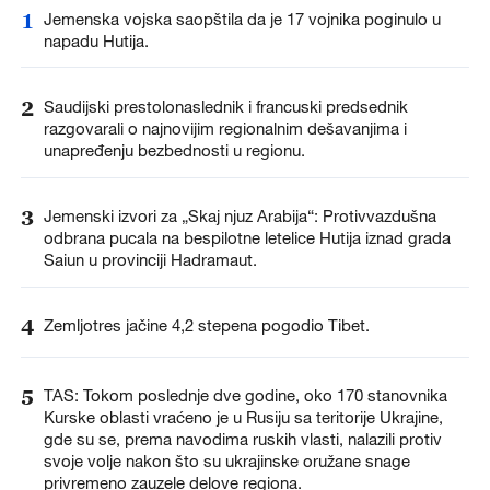
1
Jemenska vojska saopštila da je 17 vojnika poginulo u
napadu Hutija.
2
Saudijski prestolonaslednik i francuski predsednik
razgovarali o najnovijim regionalnim dešavanjima i
unapređenju bezbednosti u regionu.
3
Jemenski izvori za „Skaj njuz Arabija“: Protivvazdušna
odbrana pucala na bespilotne letelice Hutija iznad grada
Saiun u provinciji Hadramaut.
4
Zemljotres jačine 4,2 stepena pogodio Tibet.
5
TAS: Tokom poslednje dve godine, oko 170 stanovnika
Kurske oblasti vraćeno je u Rusiju sa teritorije Ukrajine,
gde su se, prema navodima ruskih vlasti, nalazili protiv
svoje volje nakon što su ukrajinske oružane snage
privremeno zauzele delove regiona.