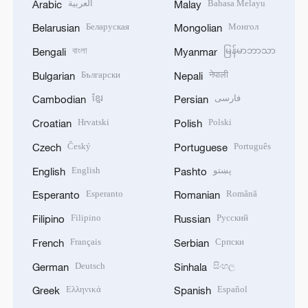
العربية
Bahasa Melayu
Arabic
Malay
Беларуская
Монгол
Belarusian
Mongolian
বাংলা
မြန်မာဘာသာ
Bengali
Myanmar
Български
नेपाली
Bulgarian
Nepali
ខ្មែរ
فارسی
Cambodian
Persian
Hrvatski
Polski
Croatian
Polish
Český
Português
Czech
Portuguese
English
پښتو
English
Pashto
Esperanto
Română
Esperanto
Romanian
Filipino
Русский
Filipino
Russian
Français
Српски
French
Serbian
Deutsch
සිංහල
German
Sinhala
Ελληνικά
Español
Greek
Spanish