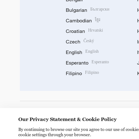
Bulgarian
Български
Cambodian
ខ្មែរ
Croatian
Hrvatski
Czech
Český
English
English
Esperanto
Esperanto
Filipino
Filipino
DOWNLOAD OUR APP
Our Privacy Statement & Cookie Policy
By continuing to browse our site you agree to our use of cooki
cookie settings through your browser.