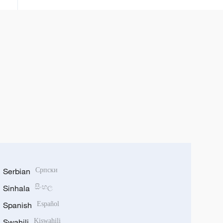
Serbian
Српски
Sinhala
සිංහල
Spanish
Español
Swahili
Kiswahili