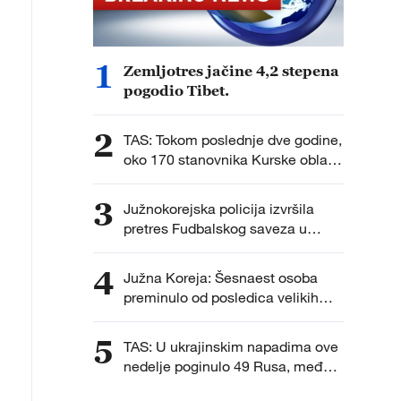
1
Zemljotres jačine 4,2 stepena
pogodio Tibet.
2
TAS: Tokom poslednje dve godine,
oko 170 stanovnika Kurske oblasti
vraćeno je u Rusiju sa teritorije
Ukrajine, gde su se, prema
3
Južnokorejska policija izvršila
navodima ruskih vlasti, nalazili
pretres Fudbalskog saveza u
protiv svoje volje nakon što su
istrazi o imenovanju selektora.
ukrajinske oružane snage
4
privremeno zauzele delove
Južna Koreja: Šesnaest osoba
regiona.
preminulo od posledica velikih
vrućina ovog leta.
5
TAS: U ukrajinskim napadima ove
nedelje poginulo 49 Rusa, među
njima četvoro dece.