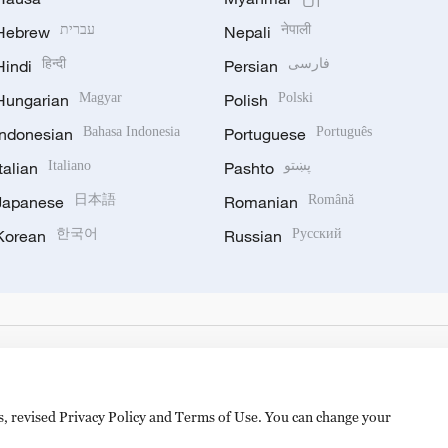
Hebrew
עברית
Nepali
नेपाली
Hindi
हिन्दी
Persian
فارسی
Hungarian
Magyar
Polish
Polski
Indonesian
Bahasa Indonesia
Portuguese
Português
Italian
Italiano
Pashto
پښتو
Japanese
日本語
Romanian
Română
Korean
한국어
Russian
Русский
es, revised Privacy Policy and Terms of Use. You can change your