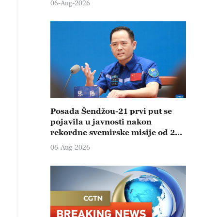
06-Aug-2026
Posada Šendžou-21 prvi put se
pojavila u javnosti nakon
rekordne svemirske misije od 210
dana
06-Aug-2026