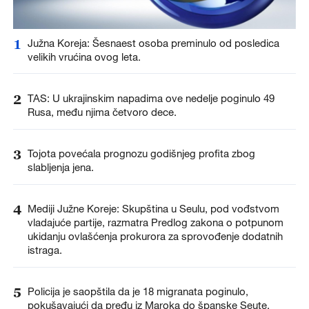
1
Južna Koreja: Šesnaest osoba preminulo od posledica
velikih vrućina ovog leta.
2
TAS: U ukrajinskim napadima ove nedelje poginulo 49
Rusa, među njima četvoro dece.
3
Tojota povećala prognozu godišnjeg profita zbog
slabljenja jena.
4
Mediji Južne Koreje: Skupština u Seulu, pod vođstvom
vladajuće partije, razmatra Predlog zakona o potpunom
ukidanju ovlašćenja prokurora za sprovođenje dodatnih
istraga.
5
Policija je saopštila da je 18 migranata poginulo,
pokušavajući da pređu iz Maroka do španske Seute.