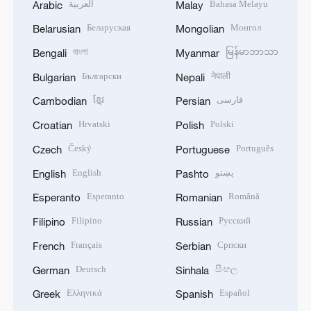
العربية
Bahasa Melayu
Arabic
Malay
Беларуская
Монгол
Belarusian
Mongolian
বাংলা
မြန်မာဘာသာ
Bengali
Myanmar
Български
नेपाली
Bulgarian
Nepali
ខ្មែរ
فارسی
Cambodian
Persian
Hrvatski
Polski
Croatian
Polish
Český
Português
Czech
Portuguese
English
پښتو
English
Pashto
Esperanto
Română
Esperanto
Romanian
Filipino
Русский
Filipino
Russian
Français
Српски
French
Serbian
Deutsch
සිංහල
German
Sinhala
Ελληνικά
Español
Greek
Spanish