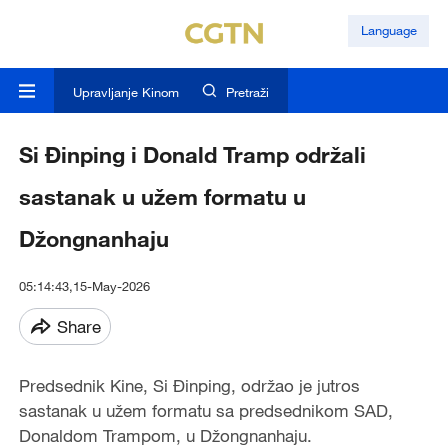
Language
Upravljanje Kinom
Pretraži
Si Đinping i Donald Tramp održali
sastanak u užem formatu u
Džongnanhaju
05:14:43,15-May-2026
Share
Predsednik Kine, Si Đinping, održao je jutros
sastanak u užem formatu sa predsednikom SAD,
Donaldom Trampom, u Džongnanhaju.