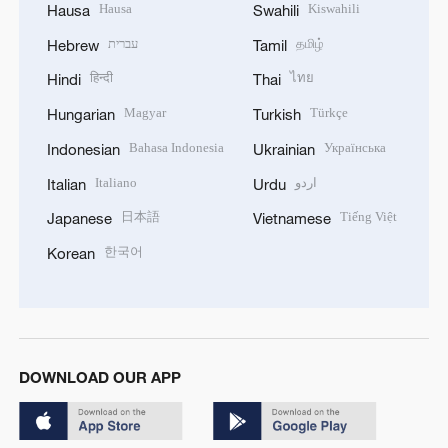
Hausa
Kiswahili
Hausa
Swahili
עברית
தமிழ்
Hebrew
Tamil
हिन्दी
ไทย
Hindi
Thai
Magyar
Türkçe
Hungarian
Turkish
Bahasa Indonesia
Українська
Indonesian
Ukrainian
Italiano
اردو
Italian
Urdu
日本語
Tiếng Việt
Japanese
Vietnamese
한국어
Korean
DOWNLOAD OUR APP