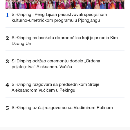
1
Si Đinping i Peng Lijuan prisustvovali specijalnom
kulturno-umetničkom programu u Pjongjangu
2
Si Đinping na banketu dobrodošlice koji je priredio Kim
Džong Un
3
Si Đinping održao ceremoniju dodele „Ordena
prijateljstva“ Aleksandru Vučiću
4
Si Đinping razgovara sa predsednikom Srbije
Aleksandrom Vučićem u Pekingu
5
Si Đinping uz čaj razgovarao sa Vladimirom Putinom