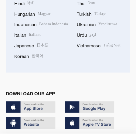
हिन्दी
ไทย
Hindi
Thai
Magyar
Türkçe
Hungarian
Turkish
Bahasa Indonesia
Українська
Indonesian
Ukrainian
Italiano
اردو
Italian
Urdu
日本語
Tiếng Việt
Japanese
Vietnamese
한국어
Korean
DOWNLOAD OUR APP