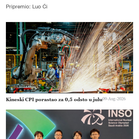
Pripremio: Luo Ći
09-Aug-2026
Kineski CPI porastao za 0,5 odsto u julu