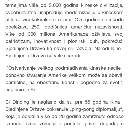
temeljima više od 5.000 godina kineske civilizacije,
sveobuhvatno unapređuje modernizaciju u kineskom
stilu uz visokokvalitetni razvoj. Ove godine se takođe
obeležava 250. godišnjica američke nezavisnosti.
Više od 300 miliona Amerikanaca oživljava svoj
patriotizam, inovativnost i pionirski duh, pokrećući
Sjedinjene Države ka novoj eri razvoja. Narodi Kine i
Sjedinjenih Država su veliki narodi.
''Ostvarivanje velikog podmlađivanja kineske nacije i
ponovno stvaranje Amerike velikom može se obaviti
paralelno, na obostranu korist i pogodno za svet'',
naglasio je Si.
Si Đinping je naglasio da su pre 55 godina Kina i
Sjedinjene Države pokrenule „ping-pong diplomatiju“,
koja je odledila više od 20 godina zamrznute odnose
između dveju zemalja i postala glavni događaj u