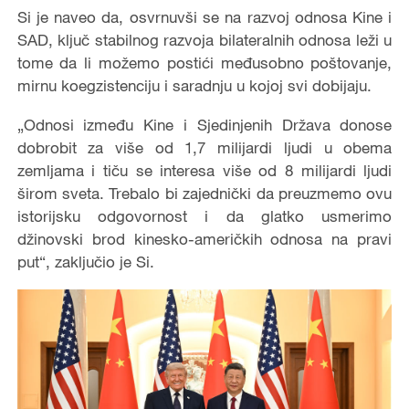
Si je naveo da, osvrnuvši se na razvoj odnosa Kine i
SAD, ključ stabilnog razvoja bilateralnih odnosa leži u
tome da li možemo postići međusobno poštovanje,
mirnu koegzistenciju i saradnju u kojoj svi dobijaju.
„Odnosi između Kine i Sjedinjenih Država donose
dobrobit za više od 1,7 milijardi ljudi u obema
zemljama i tiču se interesa više od 8 milijardi ljudi
širom sveta. Trebalo bi zajednički da preuzmemo ovu
istorijsku odgovornost i da glatko usmerimo
džinovski brod kinesko-američkih odnosa na pravi
put“, zaključio je Si.