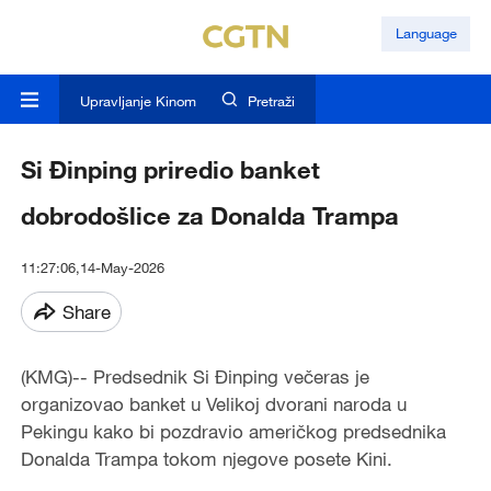
Language
Upravljanje Kinom
Pretraži
Si Đinping priredio banket
dobrodošlice za Donalda Trampa
11:27:06,14-May-2026
Share
(KMG)-- Predsednik Si Đinping večeras je
organizovao banket u Velikoj dvorani naroda u
Pekingu kako bi pozdravio američkog predsednika
Donalda Trampa tokom njegove posete Kini.