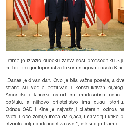
Tramp je izrazio duboku zahvalnost predsedniku Siju
na toplom gostoprimstvu tokom njegove posete Kini.
„Danas je divan dan. Ovo je bila važna poseta, a dve
strane su vodile pozitivan i konstruktivan dijalog.
Američki i kineski narod se međusobno cene i
poštuju, a njihovo prijateljstvo ima dugu istoriju.
Odnos SAD i Kine je najvažniji bilateralni odnos na
svetu i obe zemlje treba da ojačaju saradnju kako bi
stvorile bolju budućnost za svet“, istakao je Tramp.