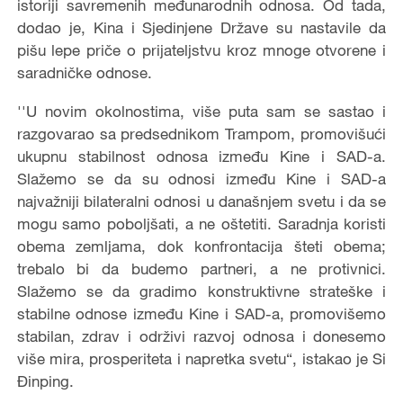
istoriji savremenih međunarodnih odnosa. Od tada,
dodao je, Kina i Sjedinjene Države su nastavile da
pišu lepe priče o prijateljstvu kroz mnoge otvorene i
saradničke odnose.
''U novim okolnostima, više puta sam se sastao i
razgovarao sa predsednikom Trampom, promovišući
ukupnu stabilnost odnosa između Kine i SAD-a.
Slažemo se da su odnosi između Kine i SAD-a
najvažniji bilateralni odnosi u današnjem svetu i da se
mogu samo poboljšati, a ne oštetiti. Saradnja koristi
obema zemljama, dok konfrontacija šteti obema;
trebalo bi da budemo partneri, a ne protivnici.
Slažemo se da gradimo konstruktivne strateške i
stabilne odnose između Kine i SAD-a, promovišemo
stabilan, zdrav i održivi razvoj odnosa i donesemo
više mira, prosperiteta i napretka svetu“, istakao je Si
Đinping.