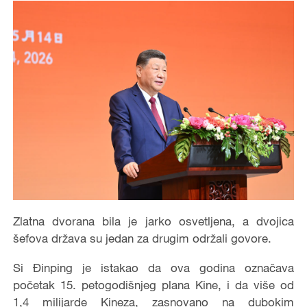
Zlatna dvorana bila je jarko osvetljena, a dvojica
šefova država su jedan za drugim održali govore.
Si Đinping je istakao da ova godina označava
početak 15. petogodišnjeg plana Kine, i da više od
1,4 milijarde Kineza, zasnovano na dubokim