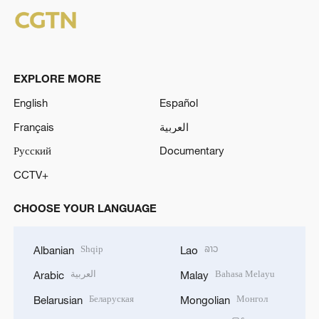
EXPLORE MORE
English
Español
Français
العربية
Русский
Documentary
CCTV+
CHOOSE YOUR LANGUAGE
Shqip
ລາວ
Albanian
Lao
العربية
Bahasa Melayu
Arabic
Malay
Беларуская
Монгол
Belarusian
Mongolian