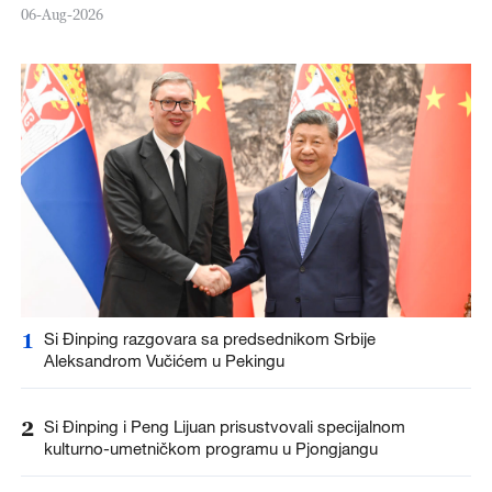
06-Aug-2026
1
Si Đinping razgovara sa predsednikom Srbije
Aleksandrom Vučićem u Pekingu
2
Si Đinping i Peng Lijuan prisustvovali specijalnom
kulturno-umetničkom programu u Pjongjangu