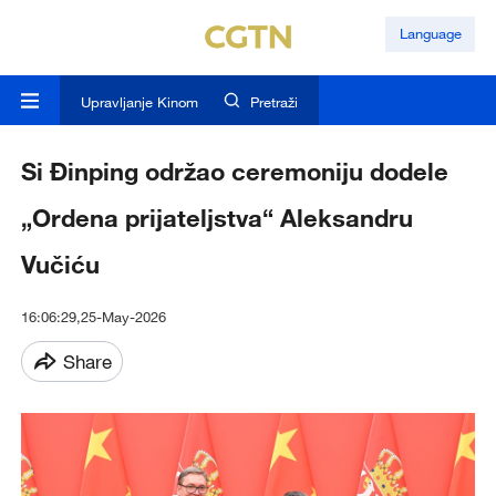
Language
Upravljanje Kinom
Pretraži
Si Đinping održao ceremoniju dodele
„Ordena prijateljstva“ Aleksandru
Vučiću
16:06:29,25-May-2026
Share