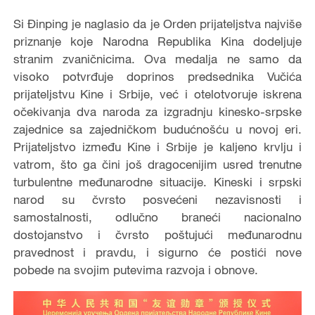
Si Đinping je naglasio da je Orden prijateljstva najviše
priznanje koje Narodna Republika Kina dodeljuje
stranim zvaničnicima. Ova medalja ne samo da
visoko potvrđuje doprinos predsednika Vučića
prijateljstvu Kine i Srbije, već i otelotvoruje iskrena
očekivanja dva naroda za izgradnju kinesko-srpske
zajednice sa zajedničkom budućnošću u novoj eri.
Prijateljstvo između Kine i Srbije je kaljeno krvlju i
vatrom, što ga čini još dragocenijim usred trenutne
turbulentne međunarodne situacije. Kineski i srpski
narod su čvrsto posvećeni nezavisnosti i
samostalnosti, odlučno braneći nacionalno
dostojanstvo i čvrsto poštujući međunarodnu
pravednost i pravdu, i sigurno će postići nove
pobede na svojim putevima razvoja i obnove.