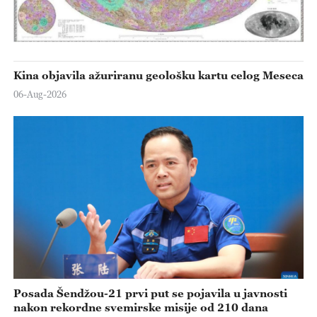
Kina objavila ažuriranu geološku kartu celog Meseca
06-Aug-2026
Posada Šendžou-21 prvi put se pojavila u javnosti
nakon rekordne svemirske misije od 210 dana