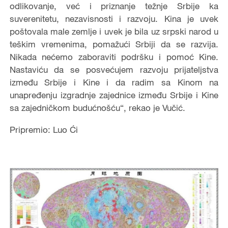
odlikovanje, već i priznanje težnje Srbije ka
suverenitetu, nezavisnosti i razvoju. Kina je uvek
poštovala male zemlje i uvek je bila uz srpski narod u
teškim vremenima, pomažući Srbiji da se razvija.
Nikada nećemo zaboraviti podršku i pomoć Kine.
Nastaviću da se posvećujem razvoju prijateljstva
između Srbije i Kine i da radim sa Kinom na
unapređenju izgradnje zajednice između Srbije i Kine
sa zajedničkom budućnošću“, rekao je Vučić.
Pripremio: Luo Ći