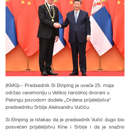
(KMG)-- Predsednik Si Đinping je uveče 25. maja
održao ceremoniju u Velikoj narodnoj dvorani u
Pekingu povodom dodele „Ordena prijateljstva“
predsedniku Srbije Aleksandru Vučiću.
Si Đinping je istakao da je predsednik Vučić dugo bio
posvećen prijateljstvu Kine i Srbije i da je snažno