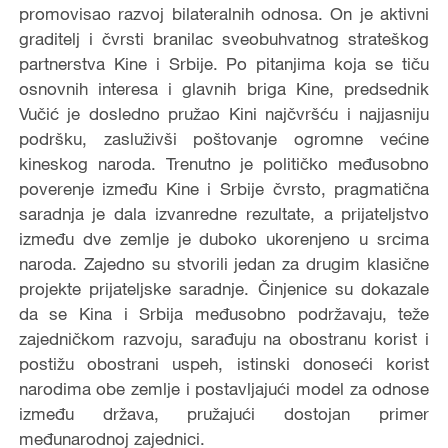
promovisao razvoj bilateralnih odnosa. On je aktivni
graditelj i čvrsti branilac sveobuhvatnog strateškog
partnerstva Kine i Srbije. Po pitanjima koja se tiču
osnovnih interesa i glavnih briga Kine, predsednik
Vučić je dosledno pružao Kini najčvršću i najjasniju
podršku, zasluživši poštovanje ogromne većine
kineskog naroda. Trenutno je političko međusobno
poverenje između Kine i Srbije čvrsto, pragmatična
saradnja je dala izvanredne rezultate, a prijateljstvo
između dve zemlje je duboko ukorenjeno u srcima
naroda. Zajedno su stvorili jedan za drugim klasične
projekte prijateljske saradnje. Činjenice su dokazale
da se Kina i Srbija međusobno podržavaju, teže
zajedničkom razvoju, sarađuju na obostranu korist i
postižu obostrani uspeh, istinski donoseći korist
narodima obe zemlje i postavljajući model za odnose
između država, pružajući dostojan primer
međunarodnoj zajednici.