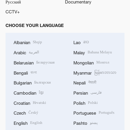
Русский
Documentary
CCTV+
CHOOSE YOUR LANGUAGE
Shqip
ລາວ
Albanian
Lao
العربية
Bahasa Melayu
Arabic
Malay
Беларуская
Монгол
Belarusian
Mongolian
বাংলা
မြန်မာဘာသာ
Bengali
Myanmar
Български
नेपाली
Bulgarian
Nepali
ខ្មែរ
فارسی
Cambodian
Persian
Hrvatski
Polski
Croatian
Polish
Český
Português
Czech
Portuguese
English
پښتو
English
Pashto