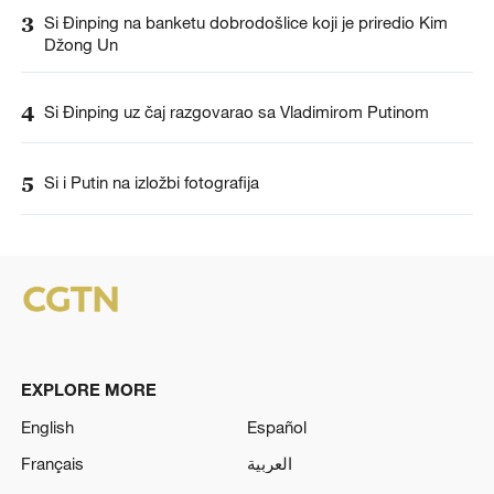
3
Si Đinping na banketu dobrodošlice koji je priredio Kim
Džong Un
4
Si Đinping uz čaj razgovarao sa Vladimirom Putinom
5
Si i Putin na izložbi fotografija
EXPLORE MORE
English
Español
Français
العربية