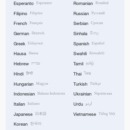
Esperanto
Română
Esperanto
Romanian
Filipino
Русский
Filipino
Russian
Français
Српски
French
Serbian
Deutsch
සිංහල
German
Sinhala
Ελληνικά
Español
Greek
Spanish
Hausa
Kiswahili
Hausa
Swahili
עברית
தமிழ்
Hebrew
Tamil
हिन्दी
ไทย
Hindi
Thai
Magyar
Türkçe
Hungarian
Turkish
Bahasa Indonesia
Українська
Indonesian
Ukrainian
Italiano
اردو
Italian
Urdu
日本語
Tiếng Việt
Japanese
Vietnamese
한국어
Korean