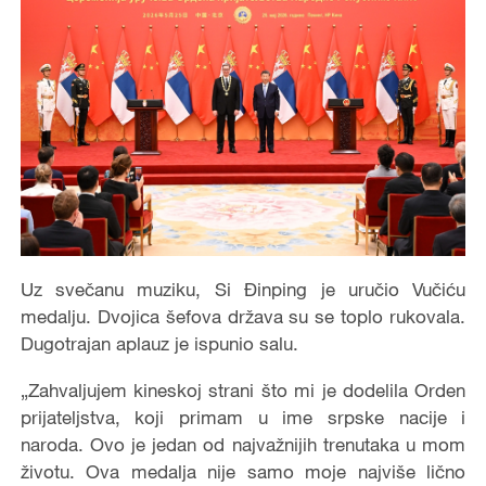
Uz svečanu muziku, Si Đinping je uručio Vučiću
medalju. Dvojica šefova država su se toplo rukovala.
Dugotrajan aplauz je ispunio salu.
„Zahvaljujem kineskoj strani što mi je dodelila Orden
prijateljstva, koji primam u ime srpske nacije i
naroda. Ovo je jedan od najvažnijih trenutaka u mom
životu. Ova medalja nije samo moje najviše lično