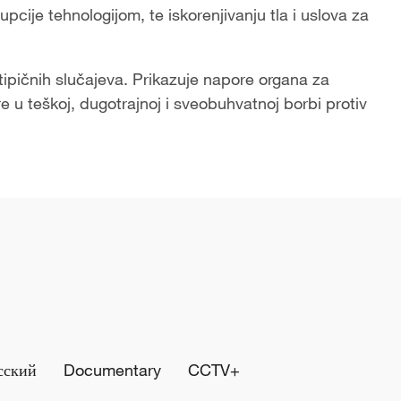
pcije tehnologijom, te iskorenjivanju tla i uslova za
ipičnih slučajeva. Prikazuje napore organa za
e u teškoj, dugotrajnoj i sveobuhvatnoj borbi protiv
сский
Documentary
CCTV+