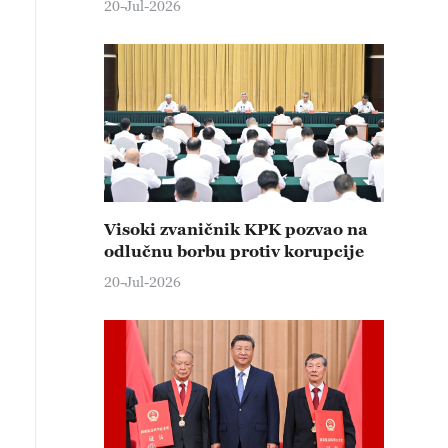
20-Jul-2026
Visoki zvaničnik KPK pozvao na
odlučnu borbu protiv korupcije
20-Jul-2026