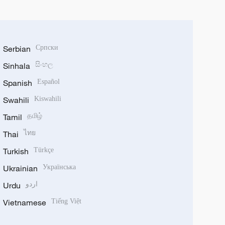
Serbian
Српски
Sinhala
සිංහල
Spanish
Español
Swahili
Kiswahili
Tamil
தமிழ்
Thai
ไทย
Turkish
Türkçe
Ukrainian
Українська
Urdu
اردو
Vietnamese
Tiếng Việt