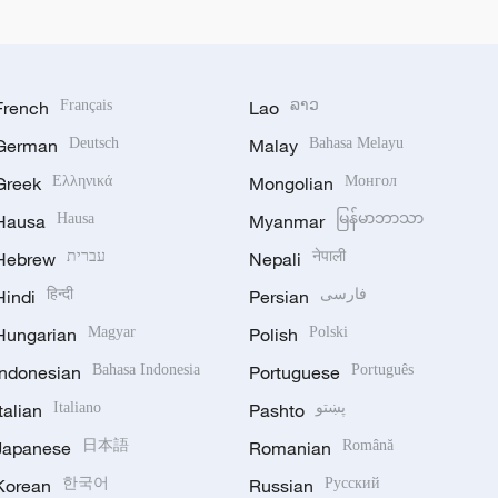
French
Français
Lao
ລາວ
German
Deutsch
Malay
Bahasa Melayu
Greek
Ελληνικά
Mongolian
Монгол
Hausa
Hausa
Myanmar
မြန်မာဘာသာ
Hebrew
עברית
Nepali
नेपाली
Hindi
हिन्दी
Persian
فارسی
Hungarian
Magyar
Polish
Polski
Indonesian
Bahasa Indonesia
Portuguese
Português
Italian
Italiano
Pashto
پښتو
Japanese
日本語
Romanian
Română
Korean
한국어
Russian
Русский