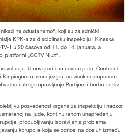
ikad ne odustanemo“, koji su zajednički
misije KPK-a za disciplinsku inspekciju i Kineska
TV-1 u 20 časova od 11. do 14. januara, a
koj platformi „CCTV Njuz“.
orevolucije. U novoj eri i na novom putu, Centralni
Si Đinpingom u svom jezgru, sa visokim stepenom
vatno i strogo upravljanje Partijom i borbu protiv
ebljivu posvećenost organa za inspekciju i nadzor
ji usmerenoj na ljude, kontinuiranom unapređenju
rupcije, produbljivanju ispravljanja problema
javanju korupcije koja se odnosi na dosluh između