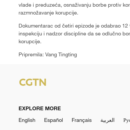
vlade i preduzeća, osnaživanju borbe protiv koru
razmnožavanje korupcije.
Dokumentarac od četiri epizode je odabrao 12 t
inspekciju i nadzor discipline da se odlučno bor
korupcije.
Pripremila: Vang Tingting
EXPLORE MORE
English
Español
Français
العربية
Ру