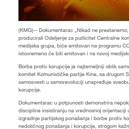
(KMG)-- Dokumentarac „Nikad ne prestanemo, n
producirali Odeljenje za putlicitet Centralne ko
medijska grupa, biće emitovan na programu CC
istovremeno će biti emitovan i na novoj medijs
Borba protiv korupcije je najtemeljniji oblik sam
komitet Komunističke partije Kine, sa drugom 
samosvesti u samorevoluciji unapređuje sveobuh
korupcije.
Dokumentarac u potpunosti demonstrira nepokol
discipline insistiranju na vrednosnoj orijentaci
izgradnje partijskog ponašanja i borbe protiv ko
nedoličnog ponašanja i korupcije, strogom kažn