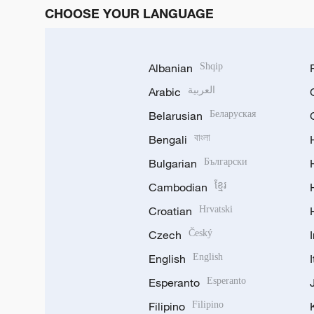
CHOOSE YOUR LANGUAGE
Albanian
Shqip
Arabic
العربية
Belarusian
Беларуская
Bengali
বাংলা
Bulgarian
Български
Cambodian
ខ្មែរ
Croatian
Hrvatski
Czech
Český
English
English
Esperanto
Esperanto
Filipino
Filipino