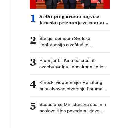
1
Si Đinping uručio najviše
kinesko priznanje za nauku i
tehnologiju, pozvao na
izgradnju tehnološki jake
2
Šangaj domaćin Svetske
zemlje
konferencije o veštačkoj
inteligenciji od 17. do 20. jula
3
Premijer Li: Kina će proširiti
sveobuhvatnu i obostrano korisnu
saradnju sa Crnom Gorom
4
Kineski vicepremijer He Lifeng
prisustvovao otvaranju Foruma
Luđijacuej u Šangaju
5
Saopštenje Ministarstva spoljnih
poslova Kine povodom izjave
pojedinih zemalja oko desete
godišnjice „Arbitražne presude o