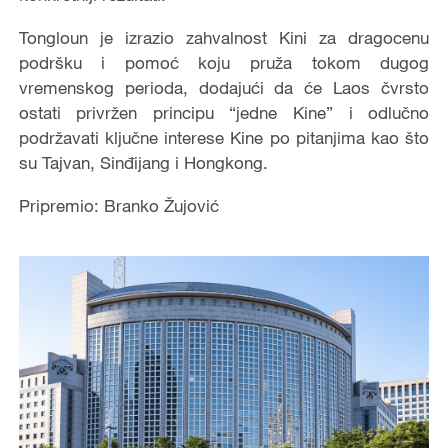
Tongloun je izrazio zahvalnost Kini za dragocenu
podršku i pomoć koju pruža tokom dugog
vremenskog perioda, dodajući da će Laos čvrsto
ostati privržen principu “jedne Kine” i odlučno
podržavati ključne interese Kine po pitanjima kao što
su Tajvan, Sinđijang i Hongkong.
Pripremio: Branko Žujović