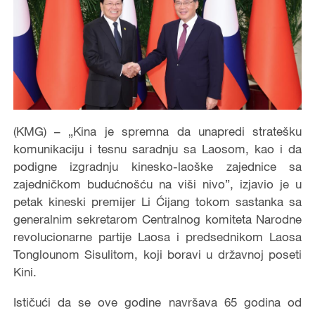
(KMG) – „Kina je spremna da unapredi stratešku
komunikaciju i tesnu saradnju sa Laosom, kao i da
podigne izgradnju kinesko-laoške zajednice sa
zajedničkom budućnošću na viši nivo”, izjavio je u
petak kineski premijer Li Ćijang tokom sastanka sa
generalnim sekretarom Centralnog komiteta Narodne
revolucionarne partije Laosa i predsednikom Laosa
Tonglounom Sisulitom, koji boravi u državnoj poseti
Kini.
Ističući da se ove godine navršava 65 godina od