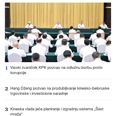
1
Visoki zvaničnik KPK pozvao na odlučnu borbu protiv
korupcije
2
Hang Dženg pozvao na produbljivanje kinesko-beloruske
trgovinske i investicione saradnje
3
Kineska vlada jača planiranje i izgradnju sistema „Šest
mreža“