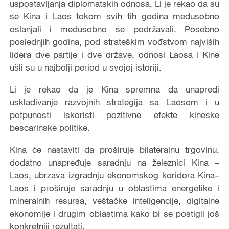
uspostavljanja diplomatskih odnosa, Li je rekao da su
se Kina i Laos tokom svih tih godina međusobno
oslanjali i međusobno se podržavali. Posebno
poslednjih godina, pod strateškim vođstvom najviših
lidera dve partije i dve države, odnosi Laosa i Kine
ušli su u najbolji period u svojoj istoriji.
Li je rekao da je Kina spremna da unapredi
usklađivanje razvojnih strategija sa Laosom i u
potpunosti iskoristi pozitivne efekte kineske
bescarinske politike.
Kina će nastaviti da proširuje bilateralnu trgovinu,
dodatno unapređuje saradnju na železnici Kina –
Laos, ubrzava izgradnju ekonomskog koridora Kina–
Laos i proširuje saradnju u oblastima energetike i
mineralnih resursa, veštačke inteligencije, digitalne
ekonomije i drugim oblastima kako bi se postigli još
konkretniji rezultati.