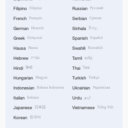
Filipino
Русский
Filipino
Russian
Français
Српски
French
Serbian
Deutsch
සිංහල
German
Sinhala
Ελληνικά
Español
Greek
Spanish
Hausa
Kiswahili
Hausa
Swahili
עברית
தமிழ்
Hebrew
Tamil
हिन्दी
ไทย
Hindi
Thai
Magyar
Türkçe
Hungarian
Turkish
Bahasa Indonesia
Українська
Indonesian
Ukrainian
Italiano
اردو
Italian
Urdu
日本語
Tiếng Việt
Japanese
Vietnamese
한국어
Korean