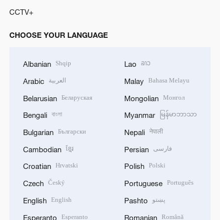
CCTV+
CHOOSE YOUR LANGUAGE
Shqip
ລາວ
Albanian
Lao
العربية
Bahasa Melayu
Arabic
Malay
Беларуская
Монгол
Belarusian
Mongolian
বাংলা
မြန်မာဘာသာ
Bengali
Myanmar
Български
नेपाली
Bulgarian
Nepali
ខ្មែរ
فارسی
Cambodian
Persian
Hrvatski
Polski
Croatian
Polish
Český
Português
Czech
Portuguese
English
پښتو
English
Pashto
Esperanto
Română
Esperanto
Romanian