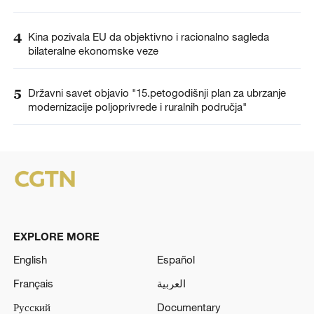
4
Kina pozivala EU da objektivno i racionalno sagleda
bilateralne ekonomske veze
5
Državni savet objavio "15.petogodišnji plan za ubrzanje
modernizacije poljoprivrede i ruralnih područja"
EXPLORE MORE
English
Español
Français
العربية
Русский
Documentary