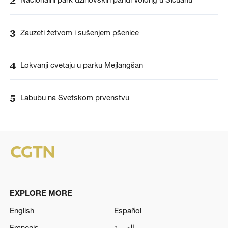
2
3
Zauzeti žetvom i sušenjem pšenice
4
Lokvanji cvetaju u parku Mejlangšan
5
Labubu na Svetskom prvenstvu
EXPLORE MORE
English
Español
Français
العربية