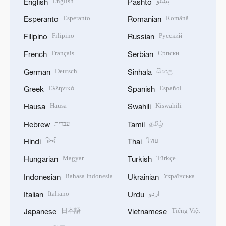
English
پښتو
English
Pashto
Esperanto
Română
Esperanto
Romanian
Filipino
Русский
Filipino
Russian
Français
Српски
French
Serbian
Deutsch
සිංහල
German
Sinhala
Ελληνικά
Español
Greek
Spanish
Hausa
Kiswahili
Hausa
Swahili
עברית
தமிழ்
Hebrew
Tamil
हिन्दी
ไทย
Hindi
Thai
Magyar
Türkçe
Hungarian
Turkish
Bahasa Indonesia
Українська
Indonesian
Ukrainian
Italiano
اردو
Italian
Urdu
日本語
Tiếng Việt
Japanese
Vietnamese