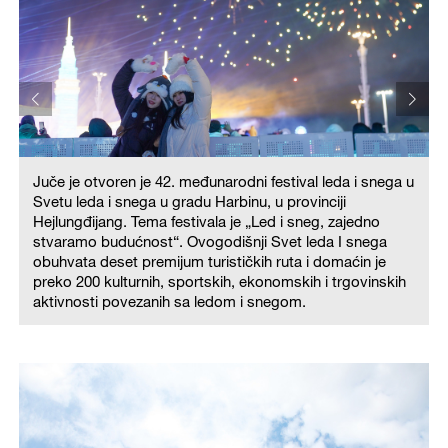
Juče je otvoren je 42. međunarodni festival leda i snega u
u
Svetu leda i snega u gradu Harbinu, u provinciji
Hejlungđijang. Tema festivala je „Led i sneg, zajedno
stvaramo budućnost“. Ovogodišnji Svet leda I snega
obuhvata deset premijum turističkih ruta i domaćin je
preko 200 kulturnih, sportskih, ekonomskih i trgovinskih
aktivnosti povezanih sa ledom i snegom.