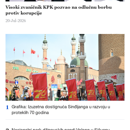
Visoki zvaničnik KPK pozvao na odlučnu borbu
protiv korupcije
20-Jul-2026
1
Grafika: Izuzetna dostignuća Sinđijanga u razvoju u
proteklih 70 godina
Nacionalni park džinovskih pandi Volong u Sičuanu