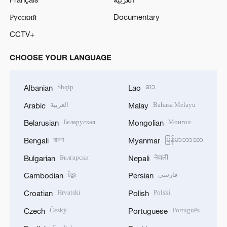
Русский
Documentary
CCTV+
CHOOSE YOUR LANGUAGE
Shqip
ລາວ
Albanian
Lao
العربية
Bahasa Melayu
Arabic
Malay
Беларуская
Монгол
Belarusian
Mongolian
বাংলা
မြန်မာဘာသာ
Bengali
Myanmar
Български
नेपाली
Bulgarian
Nepali
ខ្មែរ
فارسی
Cambodian
Persian
Hrvatski
Polski
Croatian
Polish
Český
Português
Czech
Portuguese