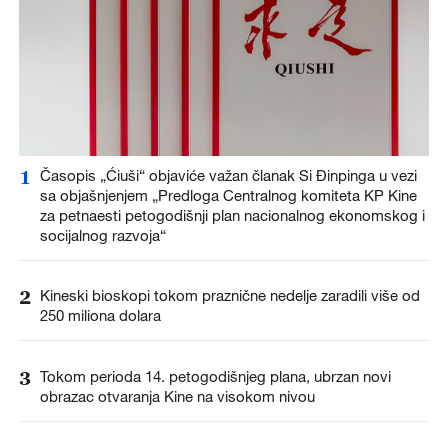
1
Časopis „Ćiuši“ objaviće važan članak Si Đinpinga u vezi
sa objašnjenjem „Predloga Centralnog komiteta KP Kine
za petnaesti petogodišnji plan nacionalnog ekonomskog i
socijalnog razvoja“
2
Kineski bioskopi tokom praznične nedelje zaradili više od
250 miliona dolara
3
Tokom perioda 14. petogodišnjeg plana, ubrzan novi
obrazac otvaranja Kine na visokom nivou