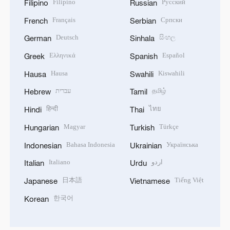
Filipino
Русский
Filipino
Russian
Français
Српски
French
Serbian
Deutsch
සිංහල
German
Sinhala
Ελληνικά
Español
Greek
Spanish
Hausa
Kiswahili
Hausa
Swahili
עברית
தமிழ்
Hebrew
Tamil
हिन्दी
ไทย
Hindi
Thai
Magyar
Türkçe
Hungarian
Turkish
Bahasa Indonesia
Українська
Indonesian
Ukrainian
Italiano
اردو
Italian
Urdu
日本語
Tiếng Việt
Japanese
Vietnamese
한국어
Korean