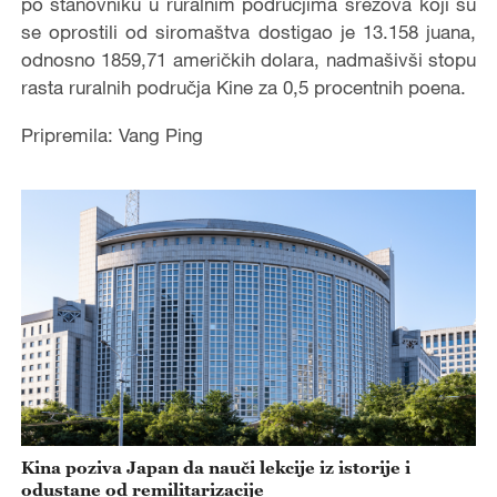
po stanovniku u ruralnim područjima srezova koji su
se oprostili od siromaštva dostigao je 13.158 juana,
odnosno 1859,71 američkih dolara, nadmašivši stopu
rasta ruralnih područja Kine za 0,5 procentnih poena.
Pripremila: Vang Ping
Kina poziva Japan da nauči lekcije iz istorije i
odustane od remilitarizacije