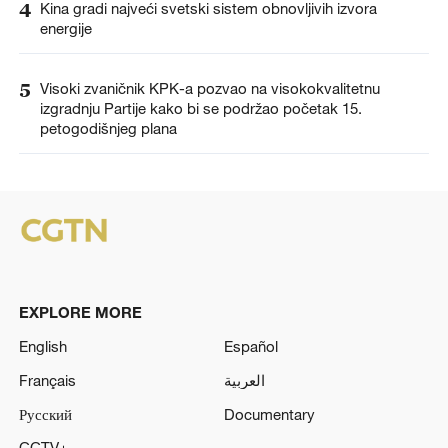
4
Kina gradi najveći svetski sistem obnovljivih izvora
energije
5
Visoki zvaničnik KPK-a pozvao na visokokvalitetnu
izgradnju Partije kako bi se podržao početak 15.
petogodišnjeg plana
EXPLORE MORE
English
Español
Français
العربية
Русский
Documentary
CCTV+