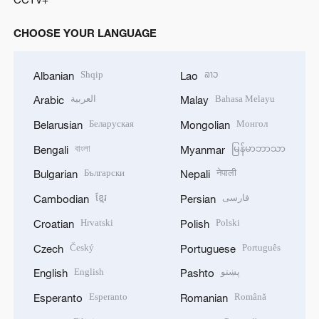
CHOOSE YOUR LANGUAGE
Shqip
ລາວ
Albanian
Lao
العربية
Bahasa Melayu
Arabic
Malay
Беларуская
Монгол
Belarusian
Mongolian
বাংলা
မြန်မာဘာသာ
Bengali
Myanmar
Български
नेपाली
Bulgarian
Nepali
ខ្មែរ
فارسی
Cambodian
Persian
Hrvatski
Polski
Croatian
Polish
Český
Português
Czech
Portuguese
English
پښتو
English
Pashto
Esperanto
Română
Esperanto
Romanian