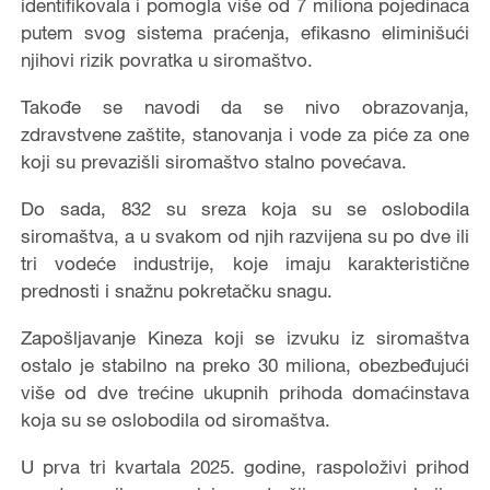
identifikovala i pomogla više od 7 miliona pojedinaca
putem svog sistema praćenja, efikasno eliminišući
njihovi rizik povratka u siromaštvo.
Takođe se navodi da se nivo obrazovanja,
zdravstvene zaštite, stanovanja i vode za piće za one
koji su prevazišli siromaštvo stalno povećava.
Do sada, 832 su sreza koja su se oslobodila
siromaštva, a u svakom od njih razvijena su po dve ili
tri vodeće industrije, koje imaju karakteristične
prednosti i snažnu pokretačku snagu.
Zapošljavanje Kineza koji se izvuku iz siromaštva
ostalo je stabilno na preko 30 miliona, obezbeđujući
više od dve trećine ukupnih prihoda domaćinstava
koja su se oslobodila od siromaštva.
U prva tri kvartala 2025. godine, raspoloživi prihod