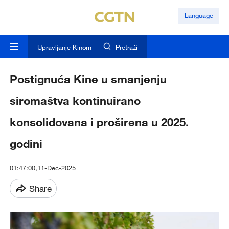
Language
Upravljanje Kinom
Pretraži
Postignuća Kine u smanjenju
siromaštva kontinuirano
konsolidovana i proširena u 2025.
godini
01:47:00,11-Dec-2025
Share