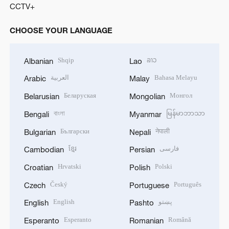
CCTV+
CHOOSE YOUR LANGUAGE
Shqip
ລາວ
Albanian
Lao
العربية
Bahasa Melayu
Arabic
Malay
Беларуская
Монгол
Belarusian
Mongolian
বাংলা
မြန်မာဘာသာ
Bengali
Myanmar
Български
नेपाली
Bulgarian
Nepali
ខ្មែរ
فارسی
Cambodian
Persian
Hrvatski
Polski
Croatian
Polish
Český
Português
Czech
Portuguese
English
پښتو
English
Pashto
Esperanto
Română
Esperanto
Romanian