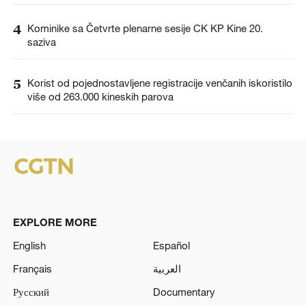
4
Kominike sa Četvrte plenarne sesije CK KP Kine 20.
saziva
5
Korist od pojednostavljene registracije venčanih iskoristilo
više od 263.000 kineskih parova
EXPLORE MORE
English
Español
Français
العربية
Русский
Documentary