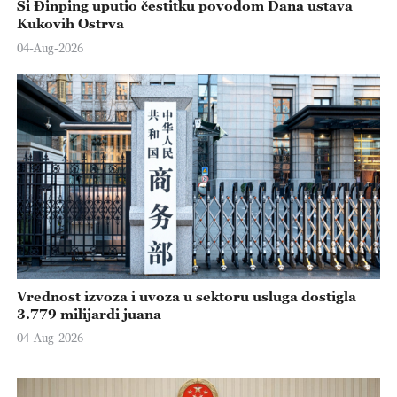
Si Đinping uputio čestitku povodom Dana ustava
Kukovih Ostrva
04-Aug-2026
Vrednost izvoza i uvoza u sektoru usluga dostigla
3.779 milijardi juana
04-Aug-2026