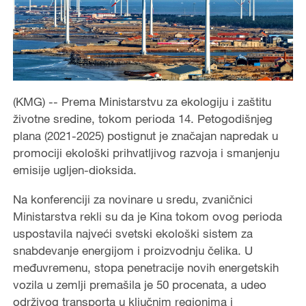
(KMG) -- Prema Ministarstvu za ekologiju i zaštitu
životne sredine, tokom perioda 14. Petogodišnjeg
plana (2021-2025) postignut je značajan napredak u
promociji ekološki prihvatljivog razvoja i smanjenju
emisije ugljen-dioksida.
Na konferenciji za novinare u sredu, zvaničnici
Ministarstva rekli su da je Kina tokom ovog perioda
uspostavila najveći svetski ekološki sistem za
snabdevanje energijom i proizvodnju čelika. U
međuvremenu, stopa penetracije novih energetskih
vozila u zemlji premašila je 50 procenata, a udeo
održivog transporta u ključnim regionima i