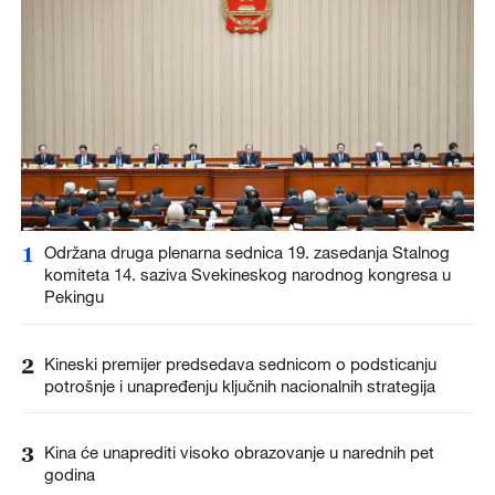
1
Održana druga plenarna sednica 19. zasedanja Stalnog
komiteta 14. saziva Svekineskog narodnog kongresa u
Pekingu
2
Kineski premijer predsedava sednicom o podsticanju
potrošnje i unapređenju ključnih nacionalnih strategija
3
Kina će unaprediti visoko obrazovanje u narednih pet
godina