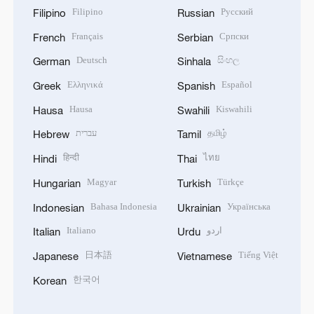
Filipino
Русский
Filipino
Russian
Français
Српски
French
Serbian
Deutsch
සිංහල
German
Sinhala
Ελληνικά
Español
Greek
Spanish
Hausa
Kiswahili
Hausa
Swahili
עברית
தமிழ்
Hebrew
Tamil
हिन्दी
ไทย
Hindi
Thai
Magyar
Türkçe
Hungarian
Turkish
Bahasa Indonesia
Українська
Indonesian
Ukrainian
Italiano
اردو
Italian
Urdu
日本語
Tiếng Việt
Japanese
Vietnamese
한국어
Korean