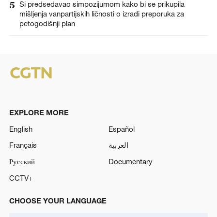
5
Si predsedavao simpozijumom kako bi se prikupila
mišljenja vanpartijskih ličnosti o izradi preporuka za
petogodišnji plan
EXPLORE MORE
English
Español
Français
العربية
Русский
Documentary
CCTV+
CHOOSE YOUR LANGUAGE