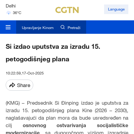
Hyderabad
Language
42°C
Mumbai
31°C
Upravljanje Kinom
Pretraži
Si izdao uputstva za izradu 15.
petogodišnjeg plana
10:22:59,17-Oct-2025
Share
(KMG) – Predsednik Si Đinping izdao je uputstva za
izradu 15. petogodišnjeg plana Kine (2026 – 2030),
naglašavajući da plan mora da bude usredsređen na
cilj
osnovnog ostvarivanja socijalističke
modernizacije
, sa dugoročnom vizijom izgradnje