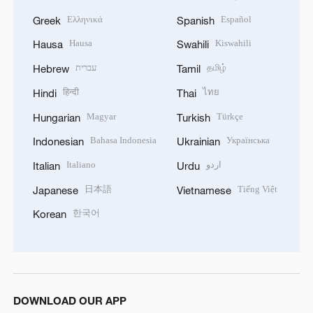
Ελληνικά
Español
Greek
Spanish
Hausa
Kiswahili
Hausa
Swahili
עברית
தமிழ்
Hebrew
Tamil
हिन्दी
ไทย
Hindi
Thai
Magyar
Türkçe
Hungarian
Turkish
Bahasa Indonesia
Українська
Indonesian
Ukrainian
Italiano
اردو
Italian
Urdu
日本語
Tiếng Việt
Japanese
Vietnamese
한국어
Korean
DOWNLOAD OUR APP