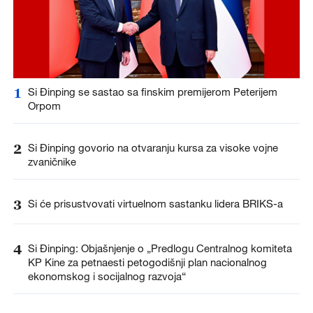
1
Si Đinping se sastao sa finskim premijerom Peterijem
Orpom
2
Si Đinping govorio na otvaranju kursa za visoke vojne
zvaničnike
3
Si će prisustvovati virtuelnom sastanku lidera BRIKS-a
4
Si Đinping: Objašnjenje o „Predlogu Centralnog komiteta
KP Kine za petnaesti petogodišnji plan nacionalnog
ekonomskog i socijalnog razvoja“