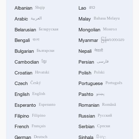
Shqip
ລາວ
Albanian
Lao
العربية
Bahasa Melayu
Arabic
Malay
Беларуская
Монгол
Belarusian
Mongolian
বাংলা
မြန်မာဘာသာ
Bengali
Myanmar
Български
नेपाली
Bulgarian
Nepali
ខ្មែរ
فارسی
Cambodian
Persian
Hrvatski
Polski
Croatian
Polish
Český
Português
Czech
Portuguese
English
پښتو
English
Pashto
Esperanto
Română
Esperanto
Romanian
Filipino
Русский
Filipino
Russian
Français
Српски
French
Serbian
Deutsch
සිංහල
German
Sinhala